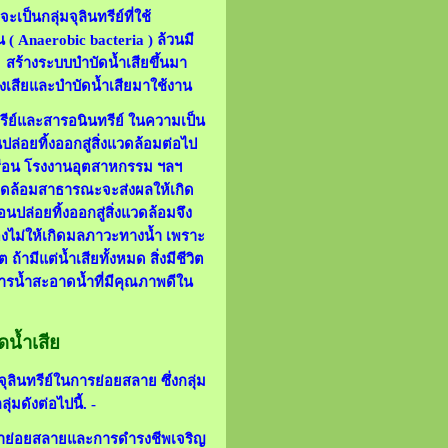
ป็นกลุ่มจุลินทรีย์ที่ใช้
จน ( Anaerobic bacteria
) ล้วนมี
ร้างระบบบำบัดน้ำเสียขึ้นมา
องเสียและบำบัดน้ำเสียมาใช้งาน
ินทรีย์และสารอนินทรีย์ ในความเป็น
นปล่อยทิ้งออกสู่สิ่งแวดล้อมต่อไป
นเรือน โรงงานอุตสาหกรรม ฯลฯ
่งแวดล้อมสาธารณะจะส่งผลให้เกิด
ล่อยทิ้งออกสู่สิ่งแวดล้อมจึง
วเองไม่ให้เกิดมลภาวะทางน้ำ เพราะ
ถ้ามีแต่น้ำเสียทั้งหมด สิ่งมีชีวิต
ารน้ำสะอาดน้ำที่มีคุณภาพดีใน
ดน้ำเสีย
ุลินทรีย์ในการย่อยสลาย ซึ่งกลุ่ม
มดังต่อไปนี้. -
ริยาย่อยสลายและการดำรงชีพเจริญ