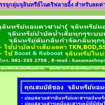
่มจุลินทรีย์ไนตริฟลายอิ้ง สำหรับลดค่า TKN
จุลินทรีย์ดับกลิ่น/จุลินทรีย์หอมดับกลิ่น
จุลินทรีย์บำบัดน้ำเสีย/จุลินทรีย์หอมบำบัดน้ำเสี