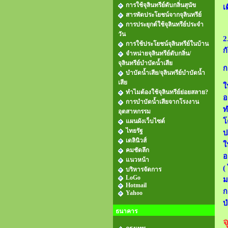
การใช้จุลินทรีย์ดับกลิ่นสุนัข
เ
สารพัดประโยชน์จากจุลินทรีย์
การประยุกต์ใช้จุลินทรีย์ประจำ
วัน
2
การใช้ประโยชน์จุลินทรีย์ในบ้าน
ก
จำหน่ายจุลินทรีย์ดับกลิ่น/
จุลินทรีย์บำบัดน้ำเสีย
ก
บำบัดน้ำเสีย/จุลินทรีย์บำบัดน้ำ
เสีย
ใ
ทำไมต้องใช้จุลินทรีย์ย่อยสลาย?
อ
การบำบัดน้ำเสียจากโรงงาน
ท
อุตสาหกรรม
โ
แผนผังเว็บไซต์
ไทยรัฐ
ป
เดลินิวส์
ใ
คมชัดลึก
อ
แนวหน้า
(
บริหารจัดการ
LoGo
ม
Hotmail
ก
Yahoo
บ
ธนาคาร
จ