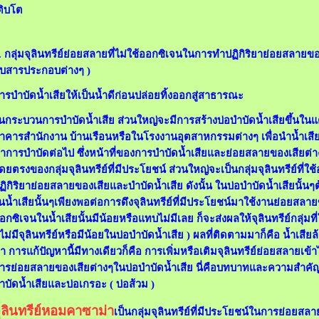
ติบโต
. กลุ่มจุลินทรีย์ย่อยสลายที่ไม่ใช้ออกซิเจนในการทำปฏิกิริยาย่อยสลายขอ
ับสารประกอบต่างๆ )
ารบำบัดน้ำเสียให้เป็นน้ำดีก่อนปล่อยทิ้งออกสู่สาธารณะ
นกระบวนการบำบัดน้ำเสีย ส่วนใหญ่จะมีการสร้างบ่อบำบัดน้ำเสียขึ้นในแต
าคารสำนักงาน บ้านเรือนหรือในโรงงานอุตสาหกรรมต่างๆ เพื่อนำน้ำเสียม
ำการบำบัดต่อไป ซึ่งหน้าที่ของการบำบัดน้ำเสียและย่อยสลายของเสียต่างๆ
ดยตรงของกลุ่มจุลินทรีย์ที่มีประโยชน์ ส่วนใหญ่จะเป็นกลุ่มจุลินทรีย์ที่
ฏิกิริยาย่อยสลายของเสียและบำบัดน้ำเสีย ดังนั้น ในบ่อบำบัดน้ำเสียนั้น
นน้ำเสียนั้นๆเพียงพอต่อการดึงจุลินทรีย์ที่มีประโยชน์มาใช้งานย่อยสลายข
อกซิเจนในน้ำเสียนั้นมีน้อยหรือแทบไม่มีเลย ก็จะส่งผลให้จุลินทรีย์กลุ่มท
 ไม่มีจุลินทรีย์หรือมีน้อยในบ่อบำบัดน้ำเสีย ) ผลที่ติดตามมาก็คือ น้ำเส
า การแก้ปัญหานี้มีทางเดียวก็คือ การเพิ่มหรือเติมจุลินทรีย์ย่อยสลายเข้า
ารย่อยสลายของเสียต่างๆในบ่อบำบัดน้ำเสีย นี่คือบทบาทและความสำคัญขง
ำบัดน้ำเสียและบ่อเกรอะ ( บ่อส้วม )
ุลินทรีย์หอมคาซาม่า
เป็นกลุ่มจุลินทรีย์ที่มีประโยชน์ในการย่อยสลา