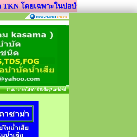
 โดยเฉพาะในบ่อบำบัดน้ำเสีย
ย
ร้านบางกอกโปรดักส์/สั่งซื้อจุลินทรีย์ที่นี่