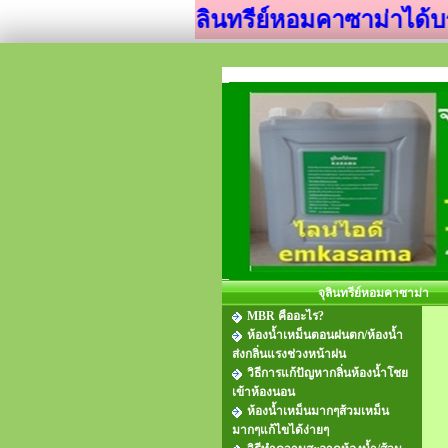
จุลินทรีย์หอมคาซาม่าได้บรรจุกลุ
จุลินทรีย์หอมคาซาม่า
MBR คืออะไร?
ห้องน้ำเหม็นตอนฝนตก/ห้องน้ำ
ส่งกลิ่นแรงช่วงหน้าฝน
วิธีการแก้ปัญหากลิ่นห้องน้ำโชย
เข้าห้องนอน
ห้องน้ำเหม็นมากๆส้วมเหม็น
มากๆแก้ไขได้ง่ายๆ