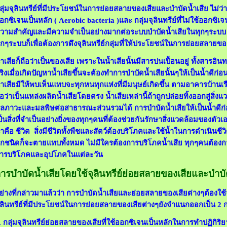
ลุ่มจุลินทรีย์ที่มีประโยชน์ในการย่อยสลายของเสียและบำบัดน้ำเสีย ไม่ว่าจะเ
อกซิเจนเป็นหลัก (
Aerobic bacteria )และ กลุ่มจุลินทรีย์ที่ไม่ใช้ออกซิเ
วามสำคัญและมีความจำเป็นอย่างมากต่อระบบบำบัดน้ำเสียในทุกๆระบบ ส
ุกๆระบบก็เพื่อต้องการดึงจุลินทรีย์กลุ่มที่ให้ประโยชน์ในการย่อยสลายข
้ำเสียก็ถือว่าเป็นของเสีย เพราะในน้ำเสียนั้นมีสารปนเปื้อนอยู่ ทั้งสารอ
ริงเมื่อเกิดปัญหาน้ำเสียขึ้นจะต้องทำการบำบัดน้ำเสียนั้นๆให้เป็นน้ำดีก่อ
้ำเสียมีให้พบเห็นแทบจะทุกหนทุกแห่งที่มีมนุษย์เกิดขึ้น ตามอาคารบ้า
ือว่าเป็นแหล่งผลิตน้ำเสียโดยตรง น้ำเสียเหล่านี้ถ้าถูกปล่อยทิ้งออกสู่สิ
ลภาวะและมลพิษต่อสาธารณะส่วนรวมได้ การบำบัดน้ำเสียให้เป็นน้ำดีก่อนป
ป็นสิ่งที่จำเป็นอย่างยิ่งของทุกๆคนที่ต้องช่วยกันรักษาสิ่งแวดล้อมของตั
้ำคือ ชีวิต สิ่งมีชีวิตทั้งพืชและสัตว์ต้องบริโภคและใช้น้ำในการดำเนินชีวิต 
ุกชนิดก็จะตายแทบทั้งหมด ไม่มีใครต้องการบริโภคน้ำเสีย ทุกๆคนต้องก
ารบริโภคและอุปโภคในแต่ละวัน
ารบำบัดน้ำเสียโดยใช้จุลินทรีย์ย่อยสลายของเสียและบำบั
ย่างที่กล่าวมาแล้วว่า การบำบัดน้ำเสียและย่อยสลายของเสียต่างๆต้องใช้จ
ุลินทรีย์ที่มีประโยชน์ในการย่อยสลายของเสียต่างๆยังจำแนกออกเป็น 2 กลุ่
. กลุ่มจุลินทรีย์ย่อยสลายของเสียที่ใช้ออกซิเจนเป็นหลักในการทำปฏิกิ