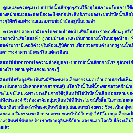
 . ดูแลและควบคุมระบบบำบัดน้ำเสียทุกๆส่วนให้อยู่ในสภาพพร้อมการใช
ย่างสม่ำเสมอและต่อเนื่องจะมีผลต่อประสิทธิภาพของระบบบำบัดน้ำเสีย
่างๆให้พร้อมทำงานและสภาพบ่อบำบัดอยู่เป็นประจำ
. ตรวจสอบค่าพารามิเตอร์ของบ่อบำบัดน้ำเสียเป็นประจำทุกเดือน ( หรือไม่น
ัวอย่างน้ำเสียในบ่อที่ 1 ( ก่อนบำบัด ) และเก็บตัวอย่างน้ำในบ่อสุดท้าย ( 
อบค่าพารามิเตอร์ต่างๆในห้องปฏืบัติการ เพื่อตรวจสอบค่ามาตรฐานน้ำเ
นตารางค่าพารามิเตอร์ในแต่ละเดือน
ุลินทรีย์มีบทบาทหรือความสำคัญต่อระบบบำบัดน้ำเสียอย่างไร? จุลินทรี
ย่างไร? หลายๆท่านคงอยากจะรู้
ุลินทรีย์หรือจุลชีพ เป็นสิ่งมีชีวิตขนาดเล็กมากจนมองด้วยตาเปล่าไม่เห็
ละเป็นกลาง มีหลากหลายสายพันธุ์บนโลกใบนี้ ในที่นี้จะขอกล่าวหรือนำเรื่อ
ระโยชน์โดยเฉพาะประเด็นการใช้จุลินทรีย์ไปบำบัดน้ำเสีย ย่อยสลายของ
ม่พึงประสงค์ ซึ่งต้องอาศัยกลุ่มจุลินทรีย์ที่มีประโยชน์ทั้งสิ้น ในการย่อ
รื่อยๆถือว่าเป็นหน้าที่ของจุลินทรีย์กลุ่มย่อยสลายโดยตรง ซึ่งจะเป็นกลุ่
่อยสลายในธรรมชาติ การย่อยขยะเศษใบไม้ใบหญ้าให้มีโมเลกุลเล็กลงเป็นผ
องจุลินทรีย์นั่นเอง ถ้าปราศจากจุลินทรีย์ย่อยสลายแล้ว โลกใบนี้ก็จะเ
ปแล้ว