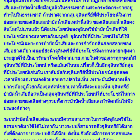
กลุ่มจุลินทรีย์ที่ใช้ออกซิเจนเป็นหลักในการทำปฏิกิริยาย่อยสลายของ
เสียและบำบัดน้ำเสียมีอยู่แล้วในธรรมชาติ แต่จะกระจัดกระจายอยู่
ทั่วๆไปในธรรมชาติ ถ้าปราศจากกลุ่มจุลินทรีย์ที่มีประโยชน์ในการ
ย่อยสลายของเสียและบำบัดน้ำเสียเหล่านี้แล้ว ของเสียและน้ำเสียคง
ล้นโลกไปนานแล้ว นี่คือประโยชน์ของจุลินทรีย์บำบัดน้ำเสียที่ให้
ประโยชน์อย่างมหาศาลกับมนุษย์ จุลินทรีย์ที่มีประโยชน์ไม่ได้ให้
ประโยชน์เฉพาะการบำบัดน้ำเสียและการกำจัดกลิ่นย่อยสลายของ
เสียอย่างเดียว มนุษย์ยังนำจุลินทรีย์ที่มีประโยชน์หลากหลายกลุ่มมา
ประยุกต์ใช้เป็นยารักษาโรคก็มีมากมาย ภายในตัวของเราทุกๆคนก็มี
จุลินทรีย์ที่มีประโยชน์ หรือแม้แต่ในนมเปรี้ยวก็เป็นอีกจุลินทรีย์กลุ่ม
ที่มีประโยชน์เช่นกัน เราสัมผัสกับจุลินทรีย์ที่มีประโยชน์อยู่ตลอด
เวลาเพียงแต่เรามองด้วยสายตาเปล่าไม่เห็น เพราะมันมีขนาดเล็ก
มากๆต้องดูด้วยกล้องจุลทัศน์ขยายเท่านั้นจึงจะมองเห็น จุลินทรีย์
บำบัดน้ำเสียถือว่าเป็นกลุ่มจุลินทรีย์ที่มีประโยชน์ให้ประโยชน์ในการ
ย่อยสลายของเสียต่างๆรวมทั้งการบำบัดน้ำเสียและกำจัดกลิ่นไม่พึง
ประสงค์ต่างๆ
ระบบบำบัดน้ำเสียแต่ละระบบมีความสามารถในการดึงจุลินทรีย์ใน
ธรรมชาติมาใช้ได้ไม่เท่ากัน บางระบบก็สามารถดึงจุลินทรีย์ได้มาก
ดั่งที่ต้องการ บางระบบดึงได้น้อย ดังนั้น จึงต้องมีการตรวจสอบและ