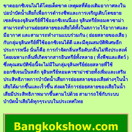
ขาดออกซิเจนไม่ได้โดยเด็ดขาด เหตุผลที่ต้องเติมอากาศลงใน
บ่อบำบัดน้ำเสียก็เพื่อการดำรงชีพและการเจริญเติบโตขยาย
เซลล์ของจุลินทรีย์ที่ใช้ออกซิเจนนี่เอง จุลินทรีย์หอมคาซาม่า
สามารถทำงานย่อยสลายของเสียได้ทั้งในสภาวะไร้อากาศและ
มีอากาศ และสามารถทำงานแบบร่วมกัน ( ย่อยสลายของเสีย )
กับกลุ่มจุลินทรีย์ที่ใช้ออกซิเจนได้ดี และมีคุณสมบัติพิเศษอีก
ประการหนึ่ง นั่นก็คือ การกำจัดกลิ่นหรือดับกลิ่นไม่พึงประสงค์
โดยเฉพาะกลิ่นที่เกิดจากสารอินทรีย์ทั้งหลาย ( ทั้งพืชและสัตว์ )
ซึ่งคุณสมบัติข้อนี้จะไม่มีในกลุ่มจุลินทรีย์ย่อยสลายที่ใช้
ออกซิเจนเป็นหลัก จุลินทรีย์หอมคาซาม่าช่วยทั้งเพิ่มและเสริม
ประสิทธิภาพการบำบัดน้ำเสียการย่อยสลายของเสียต่างๆในน้ำ
เสียได้มากขึ้นและเร็วขึ้น ส่งผลให้การย่อยสลายของเสียในน้ำ
เสียมีประสิทธิภาพมากขึ้นตามไปด้วย สามารถใช้กับระบบ
บำบัดน้ำเสียได้ทุกๆระบบในประเทศไทย