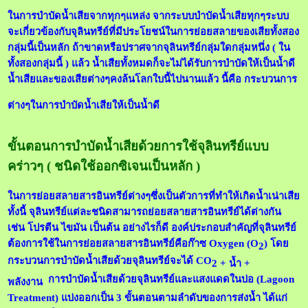
ในการบำบัดน้ำเสียจากทุกๆแหล่ง จากระบบบำบัดน้ำเสียทุกๆระบบ
จะเกี่ยวข้องกับจุลินทรีย์ที่มีประโยชน์ในการย่อยสลายของเสียทั้งสอง
กลุ่มนี้เป็นหลัก ถ้าขาดหรือปราศจากจุลินทรีย์กลุ่มใดกลุ่มหนึ่ง ( ใน
ทั้งสองกลุ่มนี้ ) แล้ว น้ำเสียทั้งหมดก็จะไม่ได้รับการบำบัดให้เป็นน้ำดี
น้ำเสียและของเสียต่างๆคงล้นโลกใบนี้ไปนานแล้ว นี้คือ กระบวนการ
ต่างๆในการบำบัดน้ำเสียให้เป็นน้ำดี
ขั้นตอนการบำบัดน้ำเสียด้วยการใช้จุลินท
รีย์แบบ
คร่าวๆ ( ชนิดใช้ออกซิเจนเป็นหลัก )
ในการย่อยสลายสารอินทรีย์ต่างๆซึ่งเป็นตัวการที่ทำให้เกิดน้ำเน่าเสีย
ทั้งนี้ จุลินท
รีย์
แต่ละชนิดสามารถย่อยสลายสารอินทรีย์ได้ต่างกัน
เช่น โปรตีน ไขมัน เป็นต้น อย่างไรก็ดี องค์ประกอบสำคัญที่จุลินท
รีย์
ต้องการใช้ในการย่อยสลายสารอินทรีย์คือก๊าซ
Oxygen (O
)
โดย
2
กระบวนการบำบัดน้ำเสียด้วยจุลินท
รีย์
จะได้
CO
2 + น้ำ +
การบำบัดน้ำเสียด้วยจุลินท
รีย์
และแสงแดดในบ่อ
(Lagoon
พลังงาน
Treatment)
แบ่งออกเป็น 3 ขั้นตอนตามลำดับของการส่งน้ำ ได้แก่