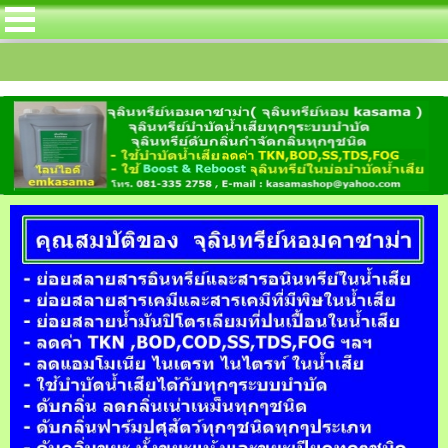
ริฟลายอิ้ง สำหรับลดค่า TKN โดยเฉพาะในบ่อบ