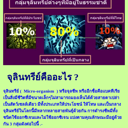
จุลินทรีย์คืออะไร ?
จุลินทรีย์ ( Micro-organism ) หรือจุลชีพ หรืออีกชื่อคือแบคทีเรีย
เป็นสิ่งมีชีวิตที่มีขนาดเล็กๆไม่สามารถมองเห็นได้ด้วยสายตาเปล่า
เป็นสัตว์เซลล์เดียว มีทั้งประเภทให้ประโยชน์ ให้โทษ และเป็นกลาง
จุลินทรีย์ในโลกนี้มีหลากหลายสายพันธุ์ด้วยกัน การดำรงชีพมีทั้ง
ชนิดใช้ออกซิเจนและไม่ใช้ออกซิเจน แบ่งตามคุณลักษณะมีอยู่ด้วย
กัน 3 กลุ่มดังต่อไปนี้ .-