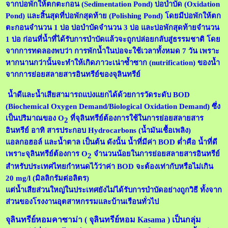
จากบ่อพักให้ตกตะกอน
(Sedimentation Pond)
บ่อบำบัด
(Oxidation
Pond)
และสิ้นสุดที่บ่อพักสุดท้าย
(Polishing Pond)
โดยมีบ่อพักให้ตก
ตะกอนจำนวน 1 บ่อ บ่อบำบัดจำนวน 3 บ่อ และบ่อพักสุดท้ายจำนวน
1 บ่อ ก่อนที่น้ำที่ได้รับการบำบัดแล้วจะถูกปล่อยกลับสู่ธรรมชาติ โดย
จากการทดลองพบว่า การพักน้ำในบ่อจะใช้เวลาทั้งหมด 7 วัน เพราะ
หากนานกว่านั้นจะทำให้เกิดภาวะเน่าซ้ำซาก
(
nutrification
)
ของน้ำ
จากการย่อยสลายสารอินทรีย์ของจุลินท
รีย์
น้ำดีและน้ำเสียสามารถแบ่งแยกได้ด้วยการวัดระดับ
BOD
(Biochemical Oxygen Demand/Biological Oxidation Demand)
ซึ่ง
เป็นปริมาณของ
O
ที่จุลินท
รีย์
ต้องการใช้ในการย่อยสลายสาร
2
อินทรีย์ อาทิ สารประกอบ
Hydrocarbons
(น้ำมันเชื้อเพลิง)
แอลกอฮอล์ และน้ำตาล เป็นต้น ดังนั้น น้ำที่มีค่า
BOD
ต่ำคือ น้ำที่ดี
เพราะจุลินท
รีย์
ต้องการ
O
จำนวนน้อยในการย่อยสลายสารอินทรีย์
2
สำหรับประเทศไทยกำหนดไว้ว่าค่า
BOD
จะต้องเท่ากับหรือไม่เกิน
20
mg/l (
มิลลิกรัมต่อลิตร
)
แต่น้ำเสียส่วนใหญ่ในประเทศยังไม่ได้รับการบำบัดอย่างถูกวิธี ทั้งจาก
ส่วนของโรงงานอุตสาหกรรมและบ้านเรือนทั่วไป
จุลินทรีย์หอมคาซาม่า ( จุลินทรีย์หอม Kasama ) เป็นกลุ่ม