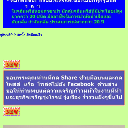
จุลินทรีย์บำบัดน้ำเสียคืออะไร