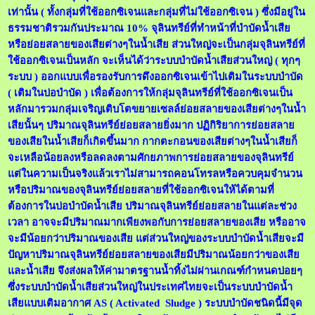
เท่านั้น ( ทั้งกลุ่มที่ใช้ออกซิเจนและกลุ่มที่ไม่ใช้ออกซิเจน ) ซึ่งมีอยู่ใน
ธรรมชาติรวมกันประมาณ 10% จุลินทรีย์ที่ทำหน้าที่บำบัดน้ำเสีย
หรือย่อยสลายของเสียต่างๆในน้ำเสีย ส่วนใหญ่จะเป็นกลุ่มจุลินทรีย์ที่
ใช้ออกซิเจนเป็นหลัก จะเห็นได้ว่าระบบบำบัดน้ำเสียส่วนใหญ่ ( ทุกๆ
ระบบ ) ออกแบบเพื่อรองรับการดึงออกซิเจนเข้าไปเติมในระบบบำบัด
( เติมในบ่อบำบัด ) เพื่อต้องการให้กลุ่มจุลินทรีย์ที่ใช้ออกซิเจนเป็น
หลักมารวมกลุ่มเจริญเติบโตขยายเซลล์ย่อยสลายของเสียต่างๆในน้ำ
เสียนั้นๆ ปริมาณจุลินทรีย์ย่อยสลายยิ่งมาก ปฏิกิริยาการย่อยสลาย
ของเสียในน้ำเสียก็เกิดขึ้นมาก กากตะกอนของเสียต่างๆในน้ำเสียก็
จะเหลือน้อยลงหรือลดลงตามศักยภาพการย่อยสลายของจุลินทรีย์
แต่ในความเป็นจริงแล้วเราไม่สามารถคอนโทรลหรือควบคุมจำนวน
หรือปริมาณของจุลินทรีย์ย่อยสลายที่ใช้ออกซิเจนให้ได้ตามที่
ต้องการในบ่อบำบัดน้ำเสีย ปริมาณจุลินทรีย์ย่อยสลายในแต่ละช่วง
เวลา อาจจะมีปริมาณมากเพียงพอกับการย่อยสลายของเสีย หรืออาจ
จะมีน้อยกว่าปริมาณของเสีย แต่ส่วนใหญ่ของระบบบำบัดน้ำเสียจะมี
ปัญหาปริมาณจุลินทรีย์ย่อยสลายของเสียมีปริมาณน้อยกว่าของเสีย
และน้ำเสีย จึงส่งผลให้ค่ามาตรฐานน้ำทิ้งไม่ผ่านเกณฑ์กำหนดบ่อยๆ
ซึ่งระบบบำบัดน้ำเสียส่วนใหญ่ในประเทศไทยจะเป็นระบบบำบัดน้ำ
เสียแบบเติมอากาศ AS ( Activated Sludge ) ระบบบำบัดชนิดนี้มีจุด