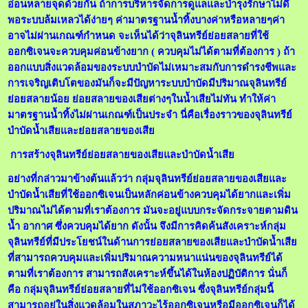
อ่อนหลายจุดด้วยกัน ถ้าการบริหารจัดการดูแลและบำรุงรักษาไม่ดี
พอระบบล้มเหลวได้ง่ายๆ ค่ามาตรฐานน้ำทิ้งบางค่าหรือหลายๆค่า
อาจไม่ผ่านเกณฑ์กำหนด จะเห็นได้ว่าจุลินทรีย์ย่อยสลายที่ใช้
ออกซิเจนจะควบคุมค่อนข้างยาก ( ควบคุมไม่ได้ตามที่ต้องการ ) ถ้า
ออกแบบสิ่งแวดล้อมของระบบบำบัดไม่เหมาะสมกับการดำรงชีพและ
การเจริญเติบโตของมันก็จะมีปัญหาระบบบำบัดมีปริมาณจุลินทรีย์
ย่อยสลายน้อย ย่อยสลายของเสียต่างๆในน้ำเสียไม่ทัน ทำให้ค่า
มาตรฐานน้ำทิ้งไม่ผ่านเกณฑ์เป็นประจำ นี่คือเรื่องราวของจุลินทรีย์
บำบัดน้ำเสียและย่อยสลายของเสีย
การสร้างจุลินทรีย์ย่อยสลายของเสียและบำบัดน้ำเสีย
อย่างที่กล่าวมาข้างต้นแล้วว่า กลุ่มจุลินทรีย์ย่อยสลายของเสียและ
บำบัดน้ำเสียที่ใช้ออกซิเจนเป็นหลักค่อนข้างควบคุมได้ยากและเพิ่ม
ปริมาณไม่ได้ตามที่เราต้องการ มันจะอยู่แบบกระจัดกระจายตามดิน
น้ำ อากาศ ซึ่งควบคุมได้ยาก ดังนั้น จึงมีการคิดค้นสังเคราะห์กลุ่ม
จุลินทรีย์ที่มีประโยชน์ในด้านการย่อยสลายของเสียและบำบัดน้ำเสีย
ที่สามารถควบคุมและเพิ่มปริมาณความหนาแน่นของจุลินทรีย์ได้
ตามที่เราต้องการ สามารถสังเคราะห์ขึ้นได้ในห้องปฏิบัติการ นั่นก็
คือ กลุ่มจุลินทรีย์ย่อยสลายที่ไม่ใช้ออกซิเจน ซึ่งจุลินทรีย์กลุ่มนี้
สามารถอยู่ในสิ่งแวดล้อมในสภาวะไร้ออกซิเจนหรือมีออกซิเจนก็ได้