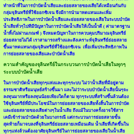
ทำหน้าที่ในการบำบัดน้ำเสียและย่อยสลายของเสียได้เหมือนกันกับ
กลุ่มจุลินทรีย์ที่ใช้ออกซิเจน จึงมีการนำมาทดแทนและเพิ่ม
ประสิทธิภาพในการบำบัดน้ำเสียและย่อยสลายของเสียในระบบบำบัด
น้ำเสียทั่วๆไปทีมีปัญหาในการบำบัดน้ำเสียให้เป็นน้ำดี ( ค่ามาตรฐาน
น้ำทิ้งไม่ผ่านเกณฑ์ ) จึงหมดปัญหาในการควบคุมปริมาณจุลินทรีย์
ย่อยสลายไม่ได้ เราสามารถสร้างและสังเคราะห์จุลินทรีย์ย่อยสลาย
ขึ้นมาทดแทนกลุ่มจุลินทรีย์ที่ใช้ออกซิเจน เพื่อเพิ่มประสิทธิภาพใน
การย่อยสลายของเสียและบำบัดน้ำเสีย
ความสำคัญของจุลินทรีย์ในกระบวนการบำบัดน้ำเสียในทุกๆ
ระะบบบำบัดน้ำเสีย
ในการบำบัดน้ำเสียทุกๆแห่งและทุกๆระบบ ไม่ว่าน้ำเสียที่มีอยู่ตาม
ธรรมชาติหรือมนุษย์สร้างขึ้นมา และไม่ว่าระบบบำบัดน้ำเสียนั้นๆจะ
ลงทุนมากหรือลงทุนน้อยเพียงใดก็ตาม ทุกๆระบบที่สร้างขึ้นล้วนต้อง
ใช้จุลินทรีย์ที่มีประโยชน์ในการย่อยสลายของเสียทั้งสิ้นในการบำบัด
และย่อยสลายของเสียต่างๆในน้ำเสีย ถึงแม้ในบางครั้งอาจใช้สาร
เคมีเข้าร่วมบำบัดด้วยในบางกรณี แต่กระบวนการย่อยสลายขั้น
สุดท้ายก็มาจบลงที่จุลินทรีย์ย่อยสลายเหมือนเดิม น้ำเสียที่เกิดขึ้นใน
ทุกๆแห่งล้วนต้องอาศัยจุลินทรีย์ในการย่อยสลายของเสียในน้ำเสีย