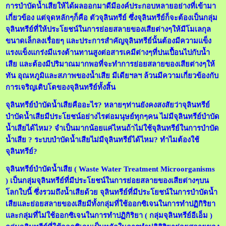
การบำบัดน้ำเสียให้ได้ผลออกมาดีมีองค์ประกอบหลายอย่างที่เข้ามา
เกี่ยวข้อง แต่จุดหลักๆก็คือ ตัวจุลินทรีย์ ซึ่งจุลินทรีย์ก็จะต้องเป็นกลุ่ม
จุลินทรีย์ที่ให้ประโยชน์ในการย่อยสลายของเสียต่างๆให้มีโมเลกุล
ขนาดเล็กลงเรื่อยๆ และประการสำคัญจุลินทรีย์นั้นต้องมีความแข็ง
แรงแข็งแกร่งมีแรงต้านทานสูงต่อสารเคมีต่างๆที่ปนเปื้อนไปกับน้ำ
เสีย และต้องมีปริมาณมากพอที่จะทำการย่อยสลายของเสียต่างๆให้
ทัน อุณหภูมิและสภาพของน้ำเสีย มีเดียฯลฯ ล้วนมีความเกี่ยวข้องกับ
การเจริญเติบโตของจุลินทรีย์ทั้งสิ้น
จุลินทรีย์บำบัดน้ำเสียคืออะไร? หลายๆท่านยังคงสงสัยว่าจุลินทรีย์
บำบัดน้ำเสียมีประโยชน์อย่างไรต่อมนุษย์ทุกๆคน ไม่มีจุลินทรีย์บำบัด
น้ำเสียได้ไหม? จำเป็นมากน้อยแค่ไหนถ้าไม่ใช้จุลินทรีย์ในการบำบัด
น้ำเสีย ? ระบบบำบัดน้ำเสียไม่มีจุลินทรีย์ได้ไหม? ทำไมต้องใช้
จุลินทรีย์?
จุลินทรีย์บำบัดน้ำเสีย ( Waste Water Treatment Microorganisms
) เป็นกลุ่มจุลินทรีย์ที่มีประโยชน์ในการย่อยสลายของเสียต่างๆบน
โลกใบนี้ ซึ่งรวมถึงน้ำเสียด้วย จุลินทรีย์ที่มีประโยชน์ในการบำบัดน้ำ
เสียและย่อยสลายของเสียมีทั้งกลุ่มที่ใช้ออกซิเจนในการทำปฏิกิริยา
และกลุ่มที่ไม่ใช้ออกซิเจนในการทำปฏิกิริยา ( กลุ่มจุลินทรีย์อีเอ็ม )