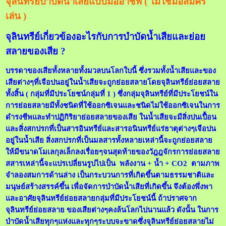
จุลินทรีย์บำบัดน้ำเสียแบบมืออาชีพ ( ไม่ใช่มือสมัคร
เล่น )
จุลินทรีย์เกี่ยวข้องอะไรกับการบำบัดน้ำเสียและย่อย
สลายของเสีย ?
บรรดาของเสียทั้งหลายทั้งมวลบนโลกใบนี้ ซึ่งรวมทั้งน้ำเสียและของ
เสียต่างๆที่เจือปนอยู่ในน้ำเสียจะถูกย่อยสลายโดยจุลินทรีย์ย่อยสลาย
ทั้งสิ้น ( กลุ่มที่มีประโยชน์กลุ่มที่ 1 ) ซึ่งกลุ่มจุลินทรีย์ที่มีประโยชน์ใน
การย่อยสลายมีทั้งชนิดที่ใช้ออกซิเจนและชนิดไม่ใช้ออกซิเจนในการ
ดำรงชีพและทำปฏิกิริยาย่อยสลายของเสีย ในน้ำเสียจะมีสิ่งปนเปื้อน
และสิ่งสกปรกที่เป็นสารอินทรีย์และสารอนินทรีย์แร่ธาตุต่างๆเจือปน
อยู่ในน้ำเสีย สิ่งสกปรกที่เป็นมลสารทั้งหลายเหล่านี้จะถูกย่อยสลาย
ให้มีขนาดโมเลกุลเล็กลงเรื่อยๆจนสุดท้ายของวัฎฎจักรการย่อยสลาย
สสารเหล่านี้จะแปรเปลี่ยนรูปไปเป็น พลังงาน + น้ำ + CO2 ตามภาพ
จำลองสมการด้านล่าง เป็นกระบวนการที่เกิดขึ้นตามธรรมชาติและ
มนุษย์สร้างสรรค์ขึ้น เพื่อจัดการบำบัดน้ำเสียที่เกิดขึ้น จึงต้องพึ่งพา
และอาศัยจุลินทรีย์ย่อยสลายกลุ่มที่มีประโยชน์นี้ ถ้าปราศจาก
จุลินทรีย์ย่อยสลาย ของเสียต่างๆคงล้นโลกไปนานแล้ว ดังนั้น ในการ
บำบัดน้ำเสียทุกๆแห่งและทุกๆระบบจะขาดซึ่งจุลินทรีย์ย่อยสลายไม่