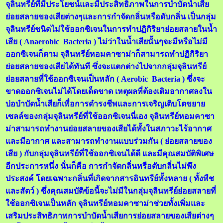
จุลินทรีย์ที่มีประโยชน์และมีประสิทธิภาพในการบำบัดน้ำเสีย
ย่อยสลายของเสียต่างๆและการกำจัดกลิ่นหรือดับกลิ่น เป็นกลุ่ม
จุลินทรีย์ชนิดไม่ใช้ออกซิเจนในการทำปฏิกิริยาย่อยสลายในน้ำ
เสีย ( Anaerobic Bacteria ) ไม่ว่าในน้ำเสียนั้นๆจะมีหรือไม่มี
ออกซิเจนก็ตาม จุลินทรีย์หอมคาซาม่าก็สามารถทำปฏิกิริยา
ย่อยสลายของเสียได้ทันที ซึ่งจะแตกต่างไปจากกลุ่มจุลินทรีย์
ย่อยสลายที่ใช้ออกซิเจนเป็นหลัก (
Aerobic Bacteria )
ซึ่งจะ
ขาดออกซิเจนไม่ได้โดยเด็ดขาด เหตุผลที่ต้องเติมอากาศลงใน
บ่อบำบัดน้ำเสียก็เพื่อการดำรงชีพและการเจริญเติบโตขยาย
เซลล์ของกลุ่มจุลินทรีย์ที่ใช้ออกซิเจนนี่เอง จุลินทรีย์หอมคาซา
ม่าสามารถทำงานย่อยสลายของเสียได้ทั้งในสภาวะไร้อากาศ
และมีอากาศ และสามารถทำงานแบบร่วมกัน ( ย่อยสลายของ
เสีย ) กับกลุ่มจุลินทรีย์ที่ใช้ออกซิเจนได้ดี และมีคุณสมบัติพิเศษ
อีกประการหนึ่ง นั่นก็คือ การกำจัดกลิ่นหรือดับกลิ่นไม่พึง
ประสงค์ โดยเฉพาะกลิ่นที่เกิดจากสารอินทรีย์ทั้งหลาย ( ทั้งพืช
และสัตว์ ) ซึ่งคุณสมบัติข้อนี้จะไม่มีในกลุ่มจุลินทรีย์ย่อยสลายที่
ใช้ออกซิเจนเป็นหลัก จุลินทรีย์หอมคาซาม่าช่วยทั้งเพิ่มและ
เสริมประสิทธิภาพการบำบัดน้ำเสียการย่อยสลายของเสียต่างๆ