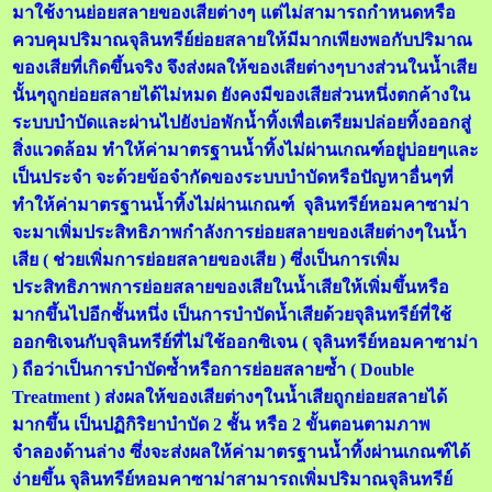
มาใช้งานย่อยสลายของเสียต่างๆ แต่ไม่สามารถกำหนดหรือ
ควบคุมปริมาณจุลินทรีย์ย่อยสลายให้มีมากเพียงพอกับปริมาณ
ของเสียที่เกิดขึ้นจริง จึงส่งผลให้ของเสียต่างๆบางส่วนในน้ำเสีย
นั้นๆถูกย่อยสลายได้ไม่หมด ยังคงมีของเสียส่วนหนึ่งตกค้างใน
ระบบบำบัดและผ่านไปยังบ่อพักน้ำทิ้งเพื่อเตรียมปล่อยทิ้งออกสู่
สิ่งแวดล้อม ทำให้ค่ามาตรฐานน้ำทิ้งไม่ผ่านเกณฑ์อยู่บ่อยๆและ
เป็นประจำ จะด้วยข้อจำกัดของระบบบำบัดหรือปัญหาอื่นๆที่
ทำให้ค่ามาตรฐานน้ำทิ้งไม่ผ่านเกณฑ์ จุลินทรีย์หอมคาซาม่า
จะมาเพิ่มประสิทธิภาพกำลังการย่อยสลายของเสียต่างๆในน้ำ
เสีย ( ช่วยเพิ่มการย่อยสลายของเสีย ) ซึ่งเป็นการเพิ่ม
ประสิทธิภาพการย่อยสลายของเสียในน้ำเสียให้เพิ่มขึ้นหรือ
มากขึ้นไปอีกชั้นหนึ่ง เป็นการบำบัดน้ำเสียด้วยจุลินทรีย์ที่ใช้
ออกซิเจนกับจุลินทรีย์ที่ไม่ใช้ออกซิเจน ( จุลินทรีย์หอมคาซาม่า
) ถือว่าเป็นการบำบัดซ้ำหรือการย่อยสลายซ้ำ ( Double
Treatment ) ส่งผลให้ของเสียต่างๆในน้ำเสียถูกย่อยสลายได้
มากขึ้น เป็นปฏิกิริยาบำบัด 2 ชั้น หรือ 2 ขั้นตอนตามภาพ
จำลองด้านล่าง ซึ่งจะส่งผลให้ค่ามาตรฐานน้ำทิ้งผ่านเกณฑ์ได้
ง่ายขึ้น จุลินทรีย์หอมคาซาม่าสามารถเพิ่มปริมาณจุลินทรีย์