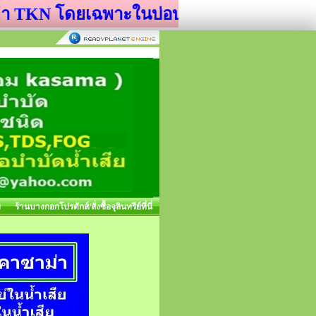
KN โดยเฉพาะในบ่อบำบัดน้ำเสีย
ย
ร้านบางกอกโปรดักส์/สั่งซื้อจุลินทรีย์ที่นี่