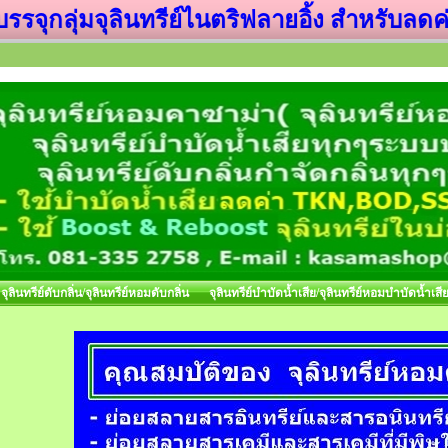
ุ่มจุลินทรีย์ไนตริฟลายอิ้ง สำหรับลดค่า T
จุลินทรีย์ดับกลิ่น/จุลินทรีย์หอมดับกลิ่น
จุลินทรีย์บำบัดน้ำเสีย/จุลินทรีย์หอมบำบัดน้ำเสี