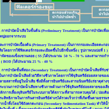
.
การบำบัดน้ำเสียในขั้นต้น (
Preliminary Treatment) เป็นการบำบัดเพื่
หญ่ออกจากระบบ
ละการบำบัดเบื้องต้น (
Primary Treatment) เป็นการกรองละเอียดตะกอนขอ
สียโดยการใช้ฟิลเตอร์กรองละเอียดขึ้นไปอีกขั้นหนึ่ง ( รูปภาพบนบ่อที่ 1 )
ำจัดของแข็งแขวนลอย ( SS )ได้ประมาณ 50 % - 70 % และสามารถกำจัดส
ี ( BOD )ได้ประมาณ 25 % - 40 %
.
การบำบัดขั้นที่สอง (
Secondary Treatment) เป็นการบำบัดน้ำเสียที่รับช่วงม
ป็นการบำบัดน้ำเสียด้วยวิธีทางชีวภาพโดยการใช้จุลินทรีย์ย่อยสลายของเสีย 
ลายสสารที่อยู่ในน้ำเสีย ซึ่งมีทั้งสารอินทรีย์และสารอนินทรีย์แร่ธาตุต่างๆท
ระบวนการบำบัดน้ำเสียทางชีวภาพด้วนการใช้จุลินทรีย์ย่อยสลายของเสี
ลักการเลี้ยงจุลินทรีย์ในระบบภายใต้สภาวะที่สามารถควบคุมได้ ( บ่อเติมอ
ระสิทธิภาพในการกินสารอินทรีย์ต่างๆได้รวดเร็วกว่าที่เกิดขึ้นตามธรร
ากน้ำทิ้งโดยใช้ถังตกตะกอน (Secondary Sedimentation Tank) ทำให้น้ำท