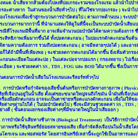
ั้งหมด น้ำเสียจากส้วมต้องไปลงที่บ่อเกรอะรวมของโรงแรม แล้วนำไปบำบ
กรอะต่างหาก ในส่วนของน้ำเสียทั่วๆไป ( ที่ไม่ใช่จากบ่อเกรอะ ) จะนำไปร
องโรงแรมเพื่อเข้าสู่กระบวนการบำบัดต่อไป ( ตามภาพด้านบน ) ระบบบำบ
ระบวนการมากกว่านี้ ที่นำมาแสดงให้ดูในที่นี้จะเป็นระบบบำบัดน้ำเสียแ
รณีที่โรงแรมมีพื้นที่มาก อาจเพิ่มจำนวนบ่อบำบัดได้ตามความต้องการ ซึ
ระสิทธิภาพเพิ่มมากขึ้นได้ ทั้งบ่อตกตะกอน ( ในบ่อแรกดักตะกอนเริ่มต้น
ด้ตามความต้องการ รวมถึงบ่อตกตะกอน ( อาจมีหลายๆบ่อได้ ) และอาจมีบ่อพั
่อก็ได้ถ้ามีพื้นที่เพียงพอ ) จะช่วยลดกากตะกอนได้มากขึ้น ยิ่งเพิ่มตัว
ะกอนละเอียดในแต่ละบ่อ ) ในแต่ละบ่อจากบ่อแรก ( กรองหยาบ ) ไปเรื่อย
ะเอียด ) จะช่วยลดค่า SS , TDS , FOG และ BOD ได้มากขึ้น ซึ่งเป็นกา
ั้นตอนการบำบัดน้ำเสียในโรงแรมและรีสอร์ททั่วๆไป
. การบำบัดหรือกำจัดของเสียขั้นต้นหรือการบำบัดทางกายภาพ
(
Physic
สียที่เจือปนอยู่ในน้ำเสีย ตั้งแต่ขยะขนาดใหญ่จนถึงไขมัน น้ำมันที่เจือปน
ครื่องมือดักตะกอน อาจจะเป็นตาข่ายหรือตะแกงดักตะกอน เพื่อไม่ให้
สียต่างๆผ่านไปได้ ( ในบ่อบำบัดต่อไป ) ซึ่งจะมีส่วนช่วยลดค่า SS , TDS 
ย่างดี ( ขั้นตอนแยกของเสียต่างๆที่มีขนาดใหญ่ในน้ำเสียออก )
.
การบำบัดน้ำเสียทางชีวภาพ (
Biological Treatment)
เป็นวิธีการบำบั
ีวภาพหรือใช้จุลินทรีย์ย่อยสลายของเสีย เพื่อกำจัดสิ่งเจือปนในน้ำเสีย
นโตรเจน และฟอสฟอรัส โดยสารอินทรีย์เหล่านี้จะถูกใช้เป็นอาหารและเป