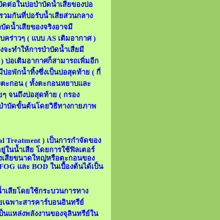
ัดต่อในบ่อบำบัดน้ำเสียของบ่อ
วมกันที่บ่อรับน้ำเสียส่วนกลาง
ัดน้ำเสียของจริงอาจมี
บบคร่าวๆ ( แบบ AS เติมอากาศ )
่งจะทำให้การบำบัดน้ำเสียมี
 ) บ่อเติมอากาศก็สามารถเพิ่มอีก
กน้ำทิ้งซึ่งเป็นบ่อสุดท้าย ( กี่
กรองตะกอน ( ทั้งตะกอนหยาบและ
ๆ จนถึงบ่อสุดท้าย ( กรอง
รบำบัดขั้นต้นโดยวิธีทางกายภาพ
al Treatment ) เป็นการกำจัดของ
อยู่ในน้ำเสีย โดยการใช้ฟิลเตอร์
ของเสียขนาดใหญ่หรือตะกอนของ
, FOG และ BOD ในเบื้องต้นได้เป็น
ดน้ำเสียโดยใช้กระบวนการทาง
โดยเฉพาะสารคาร์บอนอินทรีย์
็นแหล่งพลังงานของจุลินทรีย์ใน