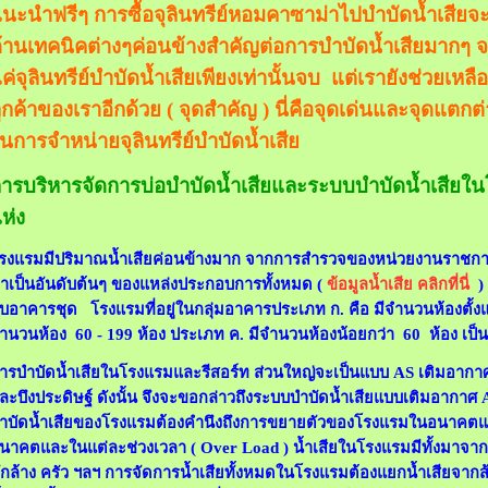
นะนำฟรีๆ การซื้อจุลินทรีย์หอมคาซาม่าไปบำบัดน้ำเสียจะ
้านเทคนิคต่างๆค่อนข้างสำคัญต่อการบำบัดน้ำเสียมากๆ จะ
ค่จุลินทรีย์บำบัดน้ำเสียเพียงเท่านั้นจบ แต่เรายังช่วยเหล
ูกค้าของเราอีกด้วย ( จุดสำคัญ ) นี่คือจุดเด่นและจุดแตกต
นการจำหน่ายจุลินทรีย์บำบัดน้ำเสีย
ารบริหารจัดการบ่อบำบัดน้ำเสียและระบบบำบัดน้ำเสียใน
ห่ง
รงแรมมีปริมาณน้ำเสียค่อนข้างมาก จากการสำรวจของหน่วยงานราชการพ
าเป็นอันดับต้นๆ ของแหล่งประกอบการทั้งหมด (
ข้อมูลน้ำเสีย คลิกที่นี่
) 
ับอาคารชุด โรงแรมที่อยู่ในกลุ่มอาคารประเภท ก. คือ มีจำนวนห้องตั้งแต
ำนวนห้อง 60 - 199 ห้อง ประเภท ค. มีจำนวนห้องน้อยกว่า 60 ห้อง เป็น
ารบำบัดน้ำเสียในโรงแรมและรีสอร์ท ส่วนใหญ่จะเป็นแบบ AS เติมอากา
ละบึงประดิษฐ์ ดังนั้น จึงจะขอกล่าวถึงระบบบำบัดน้ำเสียแบบเติมอากา
ำบัดน้ำเสียของโรงแรมต้องคำนึงถึงการขยายตัวของโรงแรมในอนาคตและปร
นาคตและในแต่ละช่วงเวลา ( Over Load ) น้ำเสียในโรงแรมมีทั้งมาจาก ห
ักล้าง ครัว ฯลฯ การจัดการน้ำเสียทั้งหมดในโรงแรมต้องแยกน้ำเสียจาก