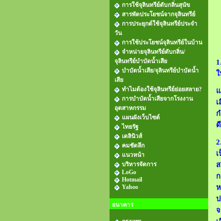
การใช้จุลินทรีย์ดับกลิ่นสุนัข
สารพัดประโยชน์จากจุลินทรีย์
การประยุกต์ใช้จุลินทรีย์ประจำ
วัน
การใช้ประโยชน์จุลินทรีย์ในบ้าน
จำหน่ายจุลินทรีย์ดับกลิ่น/
จุลินทรีย์บำบัดน้ำเสีย
1
บำบัดน้ำเสีย/จุลินทรีย์บำบัดน้ำ
ใ
เสีย
ทำไมต้องใช้จุลินทรีย์ย่อยสลาย?
แ
การบำบัดน้ำเสียจากโรงงาน
เ
อุตสาหกรรม
ก
แผนผังเว็บไซต์
ด
ไทยรัฐ
เดลินิวส์
2
คมชัดลึก
เ
แนวหน้า
บริหารจัดการ
ส
LoGo
ก
Hotmail
Yahoo
ห
ป
ธนาคาร
จ