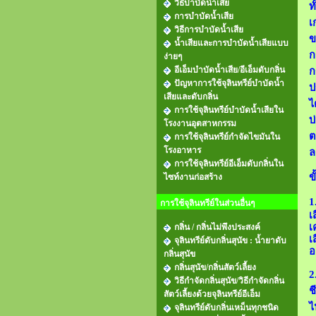
วิธีบำบัดน้ำเสีย
ท
การบำบัดน้ำเสีย
เ
วิธีการบำบัดน้ำเสีย
ข
น้ำเสียและการบําบัดน้ำเสียแบบ
ก
ง่ายๆ
อีเอ็มบำบัดน้ำเสีย/อีเอ็มดับกลิ่น
ก
ปัญหาการใช้จุลินทรีย์บำบัดน้ำ
ป
เสียและดับกลิ่น
ไ
การใช้จุลินทรีย์บำบัดน้ำเสียใน
บ
โรงงานอุตสาหกรรม
ต
การใช้จุลินทรีย์กำจัดไขมันใน
โรงอาหาร
ล
การใช้จุลินทรีย์อีเอ็มดับกลิ่นใน
ข
ไซท์งานก่อสร้าง
1
การใช้จุลินทรีย์ในส่วนอื่นๆ
เ
เ
กลิ่น / กลิ่นไม่พึงประสงค์
เ
จุลินทรีย์ดับกลิ่นสุนัข : น้ำยาดับ
อ
กลิ่นสุนัข
กลิ่นสุนัข/กลิ่นสัตว์เลี้ยง
2
วิธีกําจัดกลิ่นสุนัข/วิธีกำจัดกลิ่น
ช
สัตว์เลี้ยงด้วยจุลินทรีย์อีเอ็ม
ไ
จุลินทรีย์ดับกลิ่นเหม็นทุกชนิด