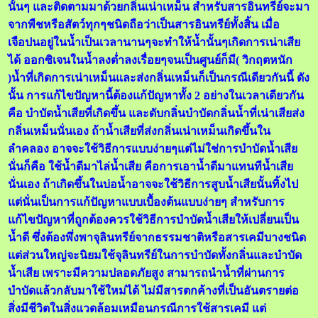
นั้นๆ และติดตามมาด้วยกลิ่นเน่าเหม็น สำหรับสารอินทรีย์จะมา
จากพืชหรือสัตว์ทุกๆชนิดถือว่าเป็นสารอินทรีย์ทั้งสิ้น เมื่อ
เจือปนอยู่ในน้ำเป็นเวลานานๆจะทำให้น้ำนั้นๆเกิดการเน่าเสีย
ได้ ออกซิเจนในน้ำลงต่ำลงเรื่อยๆจนเป็นศูนย์ก็มี( วิกฤตหนัก
)น้ำที่เกิดการเน่าเหม็นและส่งกลิ่นเหม็นก็เป็นกรณีเดียวกันนี้ ดัง
นั้น การแก้ไขปัญหานี้ต้องแก้ปัญหาทั้ง 2 อย่างในเวลาเดียวกัน
คือ บำบัดน้ำเสียที่เกิดขึ้น และดับกลิ่นบำบัดกลิ่นน้ำที่เน่าเสียส่ง
กลิ่นเหม็นนั่นเอง ถ้าน้ำเสียที่ส่งกลิ่นเน่าเหม็นเกิดขึ้นใน
ลำคลอง อาจจะใช้วิธีการแบบง่ายๆแต่ไม่ใช่การบำบัดน้ำเสีย
นั่นก็คือ ใช้น้ำดีมาไล่น้ำเสีย คือการเอาน้ำดีมาแทนทีน้ำเสีย
นั่นเอง ถ้าเกิดขึ้นในบ่อน้ำอาจจะใช้วิธีการสูบน้ำเสียนั้นทิ้งไป
แต่นั่นเป็นการแก้ปัญหาแบบเบื้องต้นแบบง่ายๆ สำหรับการ
แก้ไขปัญหาที่ถูกต้องควรใช้วิธีการบำบัดน้ำเสียให้เปลี่ยนเป็น
น้ำดี ซึ่งต้องพึ่งพาจุลินทรีย์จากธรรมชาติหรือสารเคมีบางชนิด
แต่ส่วนใหญ่จะนิยมใช้จุลินทรีย์ในการบำบัดทั้งกลิ่นและบำบัด
น้ำเสีย เพราะมีความปลอดภัยสูง สามารถนำน้ำที่ผ่านการ
บำบัดแล้วกลับมาใช้ใหม่ได้ ไม่มีสารตกค้างที่เป็นอันตรายต่อ
สิ่งมีชีวิตในสิ่งแวดล้อมเหมือนกรณีการใช้สารเคมี แต่