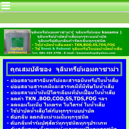
ง สำหรับลดค่า TKN โดยเฉพาะในบ่อบำบัดน้ำเส