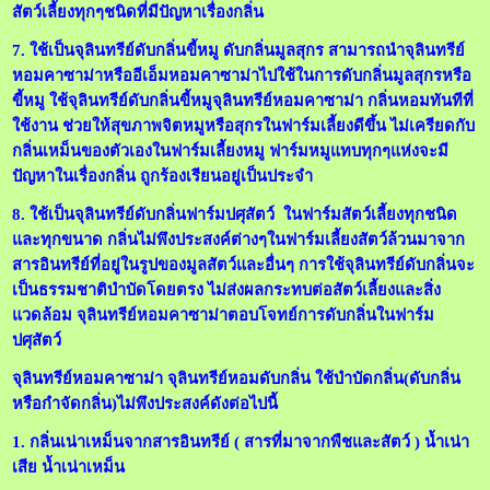
สัตว์เลี้ยงทุกๆชนิดที่มีปัญหาเรื่องกลิ่น
7. ใช้เป็นจุลินทรีย์
ดับกลิ่นขี้หมู ดับกลิ่นมูลสุกร สามารถนำจุลินทรีย์
หอมคาซาม่าหรืออีเอ็มหอมคาซาม่าไปใช้ในการดับกลิ่นมูลสุกรหรือ
ขี้หมู ใช้จุลินทรีย์ดับกลิ่นขี้หมูจุลินทรีย์หอมคาซาม่า กลิ่นหอมทันทีที่
ใช้งาน ช่วยให้สุขภาพจิตหมูหรือสุกรในฟาร์มเลี้ยงดีขึ้น ไม่เครียดกับ
กลิ่นเหม็นของตัวเองในฟาร์มเลี้ยงหมู ฟาร์มหมูแทบทุกๆแห่งจะมี
ปัญหาในเรื่องกลิ่น ถูกร้องเรียนอยู่เป็นประจำ
8. ใช้เป็นจุลินทรีย์ดับกลิ่นฟาร์มปศุสัตว์ ในฟาร์มสัตว์เลี้ยงทุกชนิด
และทุกขนาด กลิ่นไม่พึงประสงค์ต่างๆในฟาร์มเลี้ยงสัตว์ล้วนมาจาก
สารอินทรีย์ที่อยู่ในรูปของมูลสัตว์และอื่นๆ การใช้จุลินทรีย์ดับกลิ่นจะ
เป็นธรรมชาติบำบัดโดยตรง ไม่ส่งผลกระทบต่อสัตว์เลี้ยงและสิ่ง
แวดล้อม จุลินทรีย์หอมคาซาม่าตอบโจทย์การดับกลิ่นในฟาร์ม
ปศุสัตว์
จุลินทรีย์หอมคาซาม่า จุลินทรีย์หอมดับกลิ่น ใช้บำบัดกลิ่น(ดับกลิ่น
หรือกำจัดกลิ่น)ไม่พึงประสงค์ดังต่อไปนี้
1. กลิ่นเน่าเหม็นจากสารอินทรีย์ ( สารที่มาจากพืชและสัตว์ ) น้ำเน่า
เสีย น้ำเน่าเหม็น