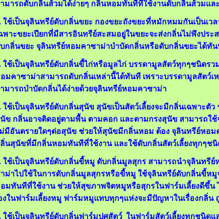
ามารถดับกลิ่นส้วมได้ง่ายๆ กลิ่นหอมทันทีที่ใช้งานดับกลิ่นส้วมและ
. ใช้เป็นจุลินทรีย์
ดับกลิ่นขยะ กองขยะถังขยะที่หมักหมมกันเป็นเวล
ฉพาะขยะเปียกที่มีสารอินทรีย์สะสมอยู่ในขยะจะส่งกลิ่นไม่พึงประสงค
ับกลิ่นขยะ จุลินทรีย์หอมคาซาม่าบำบัดกลิ่นหรือดับกลิ่นขยะได้ทันท
. ใช้เป็นจุลินทรีย์ดับ
กลิ่นขี้ไก่หรือมูลไก่ บรรดามูลสัตว์ทุกๆชนิดรวมทั
อมคาซาม่าสามารถดับกลิ่นเหล่านี้ได้ทันที เพราะบรรดามูลสัตว์เหล่าน
ามารถบำบัดกลิ่นได้ง่ายด้วยจุลินทรีย์หอมคาซาม่า
. ใช้เป็นจุลินทรีย์
ดับกลิ่นสุนัข สุนัขเป็นสัตว์เลี้ยงจะมีกลิ่นเฉพาะตั
ุนัข กลิ่นอาจติดอยู่ตามพื้น ตามคอก และตามกรงสุนัข สามารถใช้จุล
ม่มีอันตรายใดๆต่อสุนัข ช่วยให้สุนัขมีกลิ่นหอม ต้อง จุลินทรีย์หอมคา
ลิ่นสุนัขที่มีกลิ่นหอมทันทีที่ใช้งาน และใช้ดับกลิ่นสัตว์เลี้ยงทุกๆชนิด
. ใช้เป็นจุลินทรีย์
ดับกลิ่นขี้หมู ดับกลิ่นมูลสุกร สามารถนำจุลินทร
าม่าไปใช้ในการดับกลิ่นมูลสุกรหรือขี้หมู ใช้จุลินทรีย์ดับกลิ่นขี้หม
อมทันทีที่ใช้งาน ช่วยให้สุขภาพจิตหมูหรือสุกรในฟาร์มเลี้ยงดีขึ้น 
องในฟาร์มเลี้ยงหมู ฟาร์มหมูแทบทุกๆแห่งจะมีปัญหาในเรื่องกลิ่น ถู
. ใช้เป็นจุลินทรีย์ดับกลิ่นฟาร์มปศุสัตว์ ในฟาร์มสัตว์เลี้ยงทุกชนิ