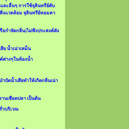
และอื่นๆ การใช้จุลินทรีย์ดับ
ิ่งแวดล้อม จุลินทรีย์หอมคา
รือกำจัดกลิ่น)ไม่พึงประสงค์ดัง
สีย น้ำเน่าเหม็น
งค์ต่างๆในห้องน้ำ
ำบัดน้ำเสียทำให้เกิดกลิ่นเน่า
งานเชือดปลา เป็นต้น
ทั่วบริเวณ