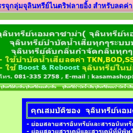
ุกลุ่มจุลินทรีย์ไนตริฟลายอิ้ง สำหรับลดค่า
จุลินทรีย์ดับกลิ่น/จุลินทรีย์หอมดับกลิ่น
จุลินทรีย์บำบัดน้ำเสีย/จุลินทรีย์หอมบำบัดน้ำเสี