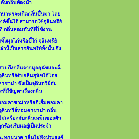
ดับกลิ่นห้องน้ำ
านานๆจะเกิดกลิ่นขึ้นมา โดย
์ขึ้นได้ สามารถใช้จุลินทรีย์
ี กลิ่นหอมทันทีที่ใช้งาน
้งมูลไก่หรือขี้ไก่ จุลินทรีย์
ี้เป็นสารอินทรีย์ทั้งนั้น จึง
ว รวมถึงกลิ่นจากมูลสุนัขและฉี่
ินทรีย์ดับกลิ่นสุนัขได้โดย
ซาม่า ซึ่งเป็นจุลินทรีย์ดับ
ที่มีปัญหาเรื่องกลิ่น
ีย์หอมคาซาม่าหรืออีเอ็มหอมคา
ูจุลินทรีย์หอมคาซาม่า กลิ่น
ไม่เครียดกับกลิ่นเหม็นของตัว
กร้องเรียนอยู่เป็นประจำ
ดและทุกขนาด กลิ่นไม่พึงประสงค์