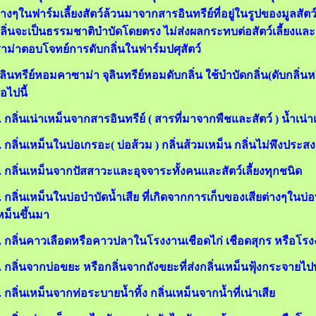
่างๆในฟาร์มเลี้ยงสัตว์ล้วนมาจากสารอินทรีย์ที่อยู่ในรูปของมูลสัตว์
ลิ่นจะเป็นธรรมชาติบำบัดโดยตรง ไม่ส่งผลกระทบต่อสัตว์เลี้ยงและส
าม่าตอบโจทย์การดับกลิ่นในฟาร์มปศุสัตว์
ุลินทรีย์หอมคาซาม่า จุลินทรีย์หอมดับกลิ่น ใช้บำบัดกลิ่น(ดับกลิ่นห
่อไปนี้
. กลิ่นเน่าเหม็นจากสารอินทรีย์ ( สารที่มาจากพืชและสัตว์ ) น้ำเน่าเ
. กลิ่นเหม็นในบ่อเกรอะ( บ่อส้วม ) กลิ่นส้วมเหม็น กลิ่นไม่พึงประส
. กลิ่นเหม็นจากปัสสาวะและอุจจาระทั้งคนและสัตว์เลี้ยงทุกชนิด
. กลิ่นเหม็นในบ่อบำบัดน้ำเสีย ที่เกิดจากการเก็บของเสียต่างๆในบ่อบ
หม็นขึ้นมา
. กลิ่นคาวเลือดหรือคาวปลาในโรงงานเชือดไก่ เชือดสุกร หรือโรง
. กลิ่นจากบ่อขยะ หรือกลิ่นจากถังขยะที่ส่งกลิ่นเหม็นฟุ้งกระจายไป
. กลิ่นเหม็นจากท่อระบายน้ำทิ้ง กลิ่นเหม็นจากน้ำที่เน่าเสีย