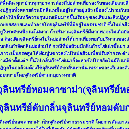
ต้พื้นดิน ทุกๆบ้านทุกๆอาคารต้องมีบ่อส้วมเพื่อรองรับของเสียและสิ
ิ่งปฏิกูลทั้งหลายล้วนมีกลิ่นเหม็นอยู่ในตัวอยู่แล้ว เมื่อลงไปรวมกั
ิ่งทำให้กลิ่นทวีความรุนแรงเพิ่มมากขึ้นเรื่อยๆ ของเสียและสิ่งปฏิกู
ูกย่อยสลายและทำลายโดยจุลินทรีย์ที่มีอยู่ในธรรมชาติ ซึ่งในบ่อส้วม
ยู่ในระดับหนึ่ง แต่ไม่มาก ถ้าปริมาณจุลินทรีย์มีมากพอจะไม่เกิดป
ือ ต้องเติมจุลินทรีย์ลงไปในบ่อส้วมให้มากเพียงพอกับปริมาณของเ
ับกลิ่นกำจัดกลิ่นบ่อส้วมได้ กรณีที่บ่อส้วมมีกลิ่นก๊าซไข่เน่าขึ้นมา
ภาวะเป็นกรดสูง ให้เติมปูนขาวลงไปในบ่อส้วมเพื่อปรับค่ากรด-ด่าง
่างมีค่าตั้งแต่ 7 ขึ้นไป กลิ่นก๊าซไข่เน่าก็จะหายไปโดยอัตโนมัติ แต่
ฏิกูลในบ่อส้วมต้องใช้จุลินทรีย์ดับกลิ่นเท่านั้น เพราะของเสียและสิ
่อยสลายโดยจุลินทรีย์ตามกฎธรรมชาติ
จุลินทรีย์หอมคาซาม่า(จุลินทรีย์
จุลินทรีย์ดับกลิ่นจุลินทรีย์หอมดับก
ุลินทรีย์หอมคาซาม่า เป็นจุลินทรีย์จากธรรมชาติ โดยการคัดเอาเฉพา