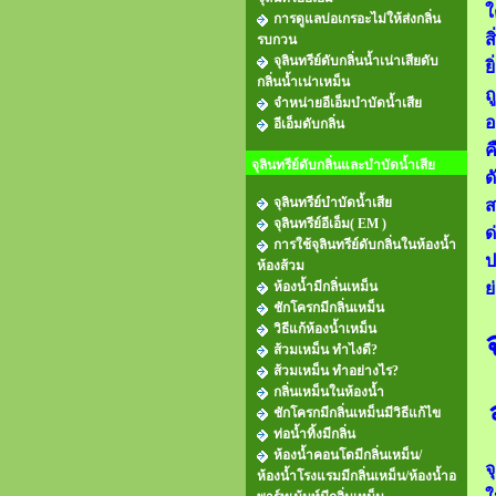
ใ
การดูแลบ่อเกรอะไม่ให้ส่งกลิ่น
ส
รบกวน
จุลินทรีย์ดับกลิ่นน้ำเน่าเสียดับ
ย
กลิ่นน้ำเน่าเหม็น
ถ
จำหน่ายอีเอ็มบำบัดน้ำเสีย
อ
อีเอ็มดับกลิ่น
ค
จุลินทรีย์ดับกลิ่นและบำบัดน้ำเสีย
ด
จุลินทรีย์บำบัดน้ำเสีย
ส
จุลินทรีย์อีเอ็ม( EM )
ด
การใช้จุลินทรีย์ดับกลิ่นในห้องน้ำ
ป
ห้องส้วม
ห้องน้ำมีกลิ่นเหม็น
ย
ชักโครกมีกลิ่นเหม็น
วิธีแก้ห้องน้ำเหม็น
ส้วมเหม็น ทำไงดี?
ส้วมเหม็น ทำอย่างไร?
กลิ่นเหม็นในห้องน้ำ
ชักโครกมีกลิ่นเหม็นมีวิธีแก้ไข
ท่อน้ำทิ้งมีกลิ่น
ห้องน้ำคอนโดมีกลิ่นเหม็น/
จ
ห้องน้ำโรงแรมมีกลิ่นเหม็น/ห้องน้ำอ