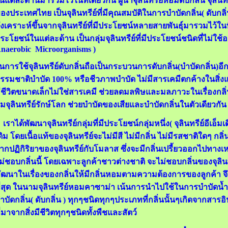
นแต่ละด้านมารวมไว้ในที่เดียวกัน ผู้นำจุลินทรีย์หอมดับกลิ่น จุลินทร
องประเทศไทย เป็นจุลินทรีย์ที่มีคุณสมบัติในการบำบัดกลิ่น( ดับกล
ังเคราะห์ขึ้นจากจุลินทรีย์ที่มีประโยชน์หลายสายพันธุ์มารวมไว้ในที
ระโยชน์ในแต่ละด้าน เป็นกลุ่มจุลินทรีย์ที่มีประโยชน์ชนิดที่ไม่ใช
naerobic Microorganisms )
นการใช้จุลินทรีย์ดับกลิ่นถือเป็นกระบวนการดับกลิ่น(บำบัดกลิ่น)อีกว
รรมชาติบำบัด 100% หรือชีวภาพบำบัด ไม่มีสารเคมีตกค้างในสิ่งแวด
ีชีวิตขนาดเล็กไม่ใช่สารเคมี ช่วยลดมลพิษและมลภาวะในเรื่องกลิ
ุ่มจุลินทรีย์รักษ์โลก ช่วยบำบัดของเสียและบำบัดกลิ่นในตัวเดียวกัน
ราได้พัฒนาจุลินทรีย์กลุ่มที่มีประโยชน์กลุ่มหนึ่ง( จุลินทรีย์อีเอ็มเ
ดิม โดยเนื้อแท้ของจุลินทรีย์จะไม่มีสี ไม่มีกลิ่น ไม่มีรสชาติใดๆ กลิ่
ากปฏิกิริยาของจุลินทรีย์กับโมลาส ซึ่งจะมีกลิ่นเปรี้ยวออกไปทางเ
ม่ชอบกลิ่นนี้ โดยเฉพาะลูกค้าชาวต่างชาติ จะไม่ชอบกลิ่นของจุลินทร
ัฒนาในเรื่องของกลิ่นให้มีกลิ่นหอมตามความต้องการของลูกค้า จ
ี่สุด ในนามจุลินทรีย์หอมคาซาม่า เน้นการนำไปใช้ในการบำบัดน
ำบัดกลิ่น( ดับกลิ่น ) ทุกๆชนิดทุกๆประเภทที่กลิ่นนั้นๆเกิดจากสารอิน
ี่มาจากสิ่งมีชีวิตทุกๆชนิดทั้งพืชและสัตว์