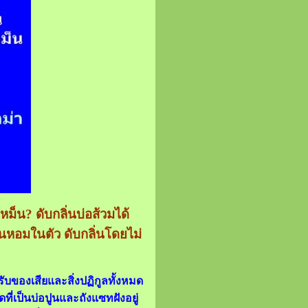
เหม็น? ดับกลิ่นบ่อส้วมได้
ลิ่นหอมในตัว ดับกลิ่นโดยไม่
งรับของเสียและสิ่งปฏิกูลทั้งหมด
ี่เป็นบ่อปูนและถังแซทฝังอยู่