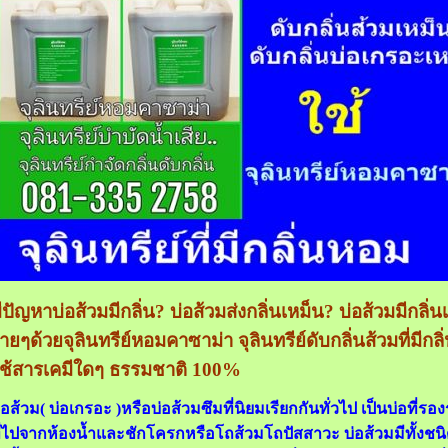
ีปัญหาบ่อส้วมมีกลิ่น? บ่อส้วมส่งกลิ่นเหม็น? บ่อส้วมมีกลิ่น
่ายๆด้วยจุลินทรีย์หอมคาซาม่า จุลินทรีย์ดับกลิ่นส้วมที่มีก
ช้สารเคมีใดๆ ธรรมชาติ 100%
่อส้วม( บ่อเกรอะ )หรือบ่อส้วมซึมที่นิยมเรียกกันทั่วไป เป็นบ่อที่รอ
ี่ไปจากห้องน้ำและชักโครกหรือโถส้วมโถปัสสาวะ บ่อส้วมมีทั้งชนิดท