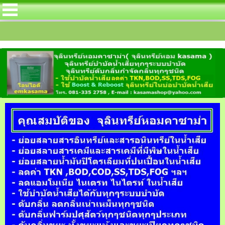
อิ้ง สำหรับลดค่า TKN โดยเฉพาะในบ่อบำบัดน้