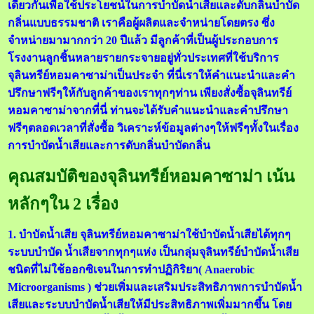
เดียวกันเพื่อใช้ประโยชน์ในการบำบัดน้ำเสียและดับกลิ่นบำบัด
กลิ่นแบบธรรมชาติ เราคือผู้ผลิตและจำหน่ายโดยตรง ซึ่ง
จำหน่ายมามากกว่า 20 ปีแล้ว มีลูกค้าที่เป็นผู้ประกอบการ
โรงงานลูกชิ้นหลายรายกระจายอยู่ทั่วประเทศที่ใช้บริการ
จุลินทรีย์หอมคาซาม่าเป็นประจำ ที่นี่เราให้คำแนะนำและคำ
ปรึกษาฟรีๆให้กับลูกค้าของเราทุกๆท่าน เพียงสั่งซื้อจุลินทรีย์
หอมคาซาม่าจากที่นี่ ท่านจะได้รับคำแนะนำและคำปรึกษา
ฟรีๆตลอดเวลาที่สั่งซื้อ วิเคราะห์ข้อมูลต่างๆให้ฟรีๆทั้งในเรื่อง
การบำบัดน้ำเสียและการดับกลิ่นบำบัดกลิ่น
คุณสมบัติของจุลินทรีย์หอมคาซาม่า เน้น
หลักๆใน 2 เรื่อง
1. บำบัดน้ำเสีย จุลินทรีย์หอมคาซาม่าใช้บำบัดน้ำเสียได้ทุกๆ
ระบบบำบัด น้ำเสียจากทุกๆแห่ง เป็นกลุ่มจุลินทรีย์บำบัดน้ำเสีย
ชนิดที่ไม่ใช้ออกซิเจนในการทำปฏิกิริยา( Anaerobic
Microorganisms ) ช่วยเพิ่มและเสริมประสิทธิภาพการบำบัดน้ำ
เสียและระบบบำบัดน้ำเสียให้มีประสิทธิภาพเพิ่มมากขึ้น โดย