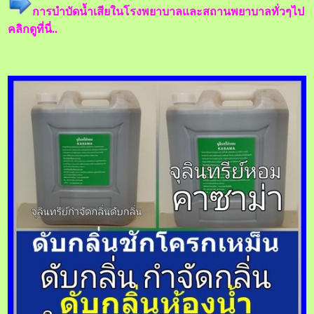
การบำบัดน้ำเสียในโรงพยาบาลและสถานพยาบาลทั่วๆไป
คลิกดูที่นี่..