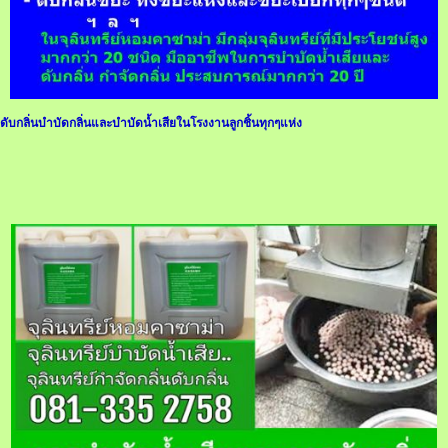
ดับกลิ่นบำบัดกลิ่นและบำบัดน้ำเสียในโรงงานลูกชิ้นทุกๆแห่ง