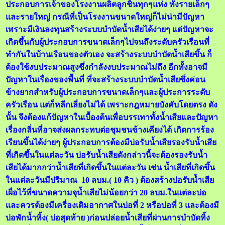
ประกอบการเจ้าของโรงงานผลิตลูกชิ้นทุกๆแห่ง ทั้งรายเล็กๆ
และรายใหญ่ กรณีที่เป็นโรงงานขนาดใหญ่ก็ไม่น่ามีปัญหา
เพราะมีเงินลงทุนสร้างระบบบำบัดน้ำเสียได้ง่ายๆ แต่ปัญหาจะ
เกิดขึ้นกับผู้ประกอบการขนาดเล็กๆไปจนถึงระดับครัวเรือนที่
ทำกันในบ้านเรือนของตัวเอง จะสร้างระบบบำบัดน้ำเสียขึ้น ก็
ต้องใช้งบประมาณสูงซึ่งกำลังงบประมาณไม่ถึง อีกทั้งอาจมี
ปัญหาในเรื่องของพื้นที่ ที่จะสร้างระบบบำบัดน้ำเสียซึ่งค่อน
ข้างยากสำหรับผู้ประกอบการขนาดเล็กๆและผู้ประการระดับ
ครัวเรือน แต่ก็หลีกเลี่ยงไม่ได้ เพราะกฎหมายบังคับโดยตรง ดัง
นั้น จึงต้องแก้ปัญหาในเบื้องต้นเพื่อบรรเทาทั้งน้ำเสียและปัญหา
เรื่องกลิ่นที่อาจส่งผลกระทบต่อชุมชนข้างเคียงได้ เกิดการร้อง
เรียนขึ้นได้ง่ายๆ ผู้ประกอบการต้องมีบ่อรับน้ำเสียรองรับน้ำเสีย
ที่เกิดขึ้นในแต่ละวัน บ่อรับน้ำเสียดังกล่าวนี้จะต้องรองรับน้ำ
เสียได้มากกว่าน้ำเสียที่เกิดขึ้นในแต่ละวัน เช่น น้ำเสียที่เกิดขึ้น
ในแต่ละวันมีปริมาณ 10 ลบม.( 10 คิว ) ต้องสร้างบ่อรับน้ำเสีย
เผื่อไว้ที่ขนาดความจุน้ำเสียไม่น้อยกว่า 20 ลบม.ในแต่ละบ่อ
และควรต้องมีเครื่องเติมอากาศในบ่อที่ 2 หรือบ่อที่ 3 และต้องมี
บ่อพักน้ำทิ้ง( บ่อสุดท้าย )ก่อนปล่อยน้ำเสียที่ผ่านการบำบัดทิ้ง