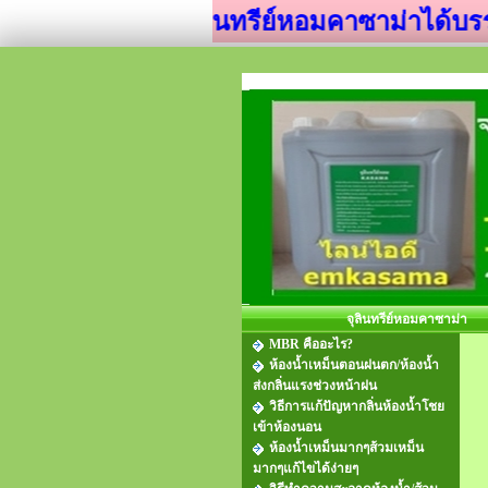
จุลินทรีย์หอมคาซาม่าได้บรรจ
จุลินทรีย์หอมคาซาม่า
MBR คืออะไร?
ห้องน้ำเหม็นตอนฝนตก/ห้องน้ำ
ส่งกลิ่นแรงช่วงหน้าฝน
วิธีการแก้ปัญหากลิ่นห้องน้ำโชย
เข้าห้องนอน
ห้องน้ำเหม็นมากๆส้วมเหม็น
มากๆแก้ไขได้ง่ายๆ