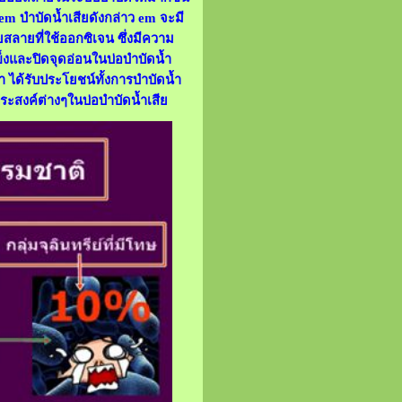
em บำบัดน้ำเสียดังกล่าว em จะมี
ยสลายที่ใช้ออกซิเจน ซึ่งมีความ
็งและปิดจุดอ่อนในบ่อบำบัดน้ำ
 ได้รับประโยชน์ทั้งการบำบัดน้ำ
ประสงค์ต่างๆในบ่อบำบัดน้ำเสีย