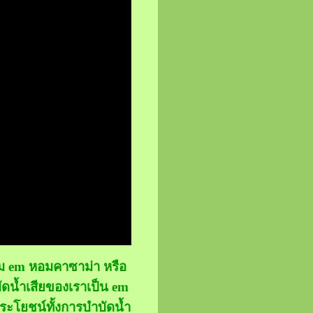
นาม em หอมคาซาม่า หรือ
ัดน้ำเสียของเราเป็น em
ประโยชน์ทั้งการบำบัดน้ำ