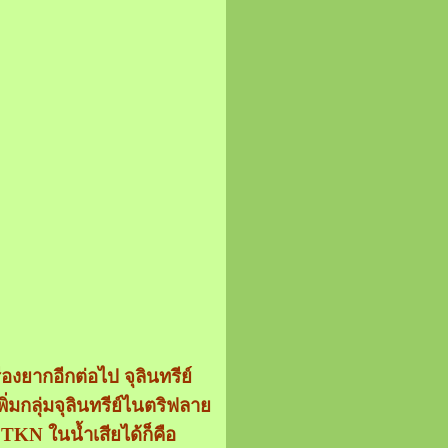
งยากอีกต่อไป จุลินทรีย์
มกลุ่มจุลินทรีย์ไนตริฟลาย
า TKN ในน้ำเสียได้ก็คือ