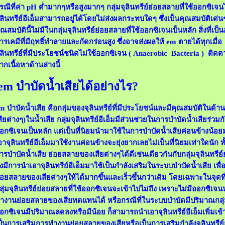
รณีที่ค่า pH ต่ำมากๆหรือสูงมากๆ กลุ่มจุลินทรีย์ย่อยสลายที่ใช้ออกซิเจน
ุลินทรีย์อีเอ็มสามารถอยู่ได้โดยไม่ส่งผลกระทบใดๆ ซึ่งเป็นคุณสมบัติเด่น
ุณสมบัตินี้ไม่มีในกลุ่มจุลินทรีย์ย่อยสลายที่ใช้ออกซิเจนเป็นหลัก สิ่งที่เป
ารเคมีที่มีฤทธิ์ทำลายและกัดกร่อนสูง ซึ่งอาจส่งผลให้ em ตายได้ทุกเมื่อ
ุลินทรีย์ที่มีประโยชน์ชนิดไม่ใช้ออกซิเจน ( Anaerobic Bacteria ) ติดต
ากเนื้อหาด้านล่างนี้
em บำบัดน้ำเสียได้อย่างไร?
m บำบัดน้ำเสีย คือกลุ่มของจุลินทรีย์ที่มีประโยชน์และมีคุณสมบัติในด้
สียต่างๆ)ในน้ำเสีย กลุ่มจุลินทรีย์อีเอ็มมีส่วนช่วยในการบำบัดน้ำเสียร่วมกั
อกซิเจนเป็นหลัก แต่เป็นที่นิยมนำมาใช้ในการบำบัดน้ำเสียค่อนข้างน้
อาจุลินทรีย์อีเอ็มมาใช้งานค่อนข้างจะยุ่งยากเลยไม่เป็นที่นิยมเท่าใดนัก ทั้ง
ารบำบัดน้ำเสีย ย่อยสลายของเสียต่างๆได้ดีเช่นเดียวกันกับกลุ่มจุลินทรีย์
ึงมีการนำเอาจุลินทรีย์อีเอ็มมาใช้เป็นกำลังเสริมในระบบบำบัดน้ำเสีย เพื
่อยสลายของเสียต่างๆให้ได้มากขึ้นและเร็วขึ้นกว่าเดิม โดยเฉพาะในจุดที
ลุ่มจุลินทรีย์ย่อยสลายที่ใช้ออกซิเจนจะเข้าไปไม่ถึง เพราะไม่มีออกซิเจนหล่
ำงานย่อยสลายของเสียทดแทนได้ หรือกรณีที่ในระบบบำบัดมีปริมาณกลุ่มจุ
อกซิเจนมีปริมาณลดลงหรือมีน้อย ก็สามารถนำเอาจุลินทรีย์อีเอ็มเพิ่มเข้
ป็นการเสริมการทำงานย่อยสลายของเสียหรือเป็นการเสริมกำลังจุลินทรีย