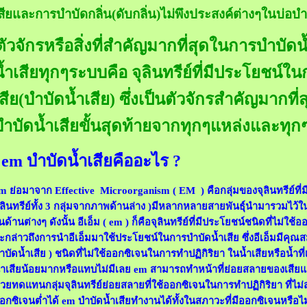
สียและการบำบัดกลิ่น(ดับกลิ่น)ไม่พึงประสงค์ต่างๆในบ่อบำ
ตัวจักรหรือสิ่งที่สำคัญมากที่สุดในการบำบัด
น้ำเสียทุกๆระบบคือ จุลินทรีย์ที่มีประโยชน์
เสีย(บำบัดน้ำเสีย) ซึ่งเป็นตัวจักรสำคัญมาก
บำบัดน้ำเสียขั้นสุดท้ายจากทุกๆแหล่งและทุ
em บำบัดน้ำเสียคืออะไร ?
m ย่อมาจาก Effective Microorganism ( EM ) คือกลุ่มของจุลินทรีย์ที่มี
ุลินทรีย์ทั้ง 3 กลุ่มจากภาพด้านล่าง )มีหลากหลายสายพันธุ์นำมารวมไว้ใน
นด้านต่างๆ ดังนั้น อีเอ็ม ( em ) ก็คือจุลินทรีย์ที่มีประโยชน์ชนิดที่ไม่ใช้ออก
ะกล่าวถึงการนำอีเอ็มมาใช้ประโยชน์ในการบำบัดน้ำเสีย ซึ่งอีเอ็มมีคุณ
ำบัดน้ำเสีย ) ชนิดที่ไม่ใช้ออกซิเจนในการทำปฏิกิริยา ในน้ำเสียหรือน้ำท
้ำเสียน้อยมากหรือแทบไม่มีเลย em สามารถทำหน้าที่ย่อยสลายของเสียและบ
่วยทดแทนกลุ่มจุลินทรีย์ย่อยสลายที่ใช้ออกซิเจนในการทำปฏิกิริยา ที่ไ
อกซิเจนต่ำได้ em บำบัดน้ำเสียทำงานได้ทั้งในสภาวะที่มีออกซิเจนหรือไม่