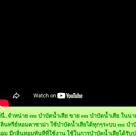
ี่นี่..จำหน่าย em บำบัดน้ำเสีย ขาย em บำบัดน้ำเสีย ใน
ุลินทรีย์หอมคาซาม่า ใช้บำบัดน้ำเสียได้ทุกๆระบบ em บำบ
อม มีกลิ่นหอมทันทีที่ใช้งาน ใช้ในการบำบัดน้ำเสียได้รับ