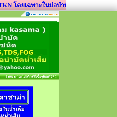
 TKN โดยเฉพาะในบ่อบำบัดน้ำเสีย
ย
ร้านบางกอกโปรดักส์/สั่งซื้อจุลินทรีย์ที่นี่