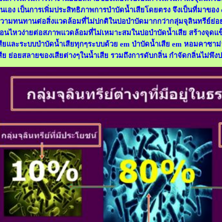
ั่นเอง เป็นการเพิ่มประสิทธิภาพการบำบัดน้ำเสียโดยตรง จึงเป็นที่มาของ 
วามทนทานต่อสิ่งแวดล้อมที่ไม่ปกติในบ่อบำบัดมากกว่ากลุ่มจุลินทรีย์ย่อ
่อนไหวง่ายต่อสภาพแวดล้อมที่ไม่เหมาะสมในบ่อบำบัดน้ำเสีย สร้างจุดแข
สียและระบบบำบัดน้ำเสียทุกๆระบบด้วย em บำบัดน้ำเสีย em หอมคาซาม่า
สีย ย่อยสลายของเสียต่างๆในน้ำเสีย รวมถึงการดับกลิ่น กำจัดกลิ่นไม่พึง