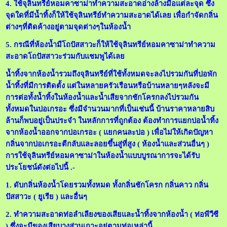
4. ใช้จุลินทรีย์หอมคาซาม่าทำความสะอาดอ่างล้างมือแต่ละจุด ซึ่ง
จุดใดที่มีน้ำทิ้งก็ให้ใช้จุลินทรีย์ทำความสะอาดได้เลย เพื่อกำจัดกลิ่น
ต่างๆที่ติดค้างอยู่ตามจุดต่างๆในห้องน้ำ
5. กรณีที่ห้องน้ำมีโถปัสสาวะก็ให้ใช้จุลินทรีย์หอมคาซาม่าทำความ
สะอาดโถปัสสาวะร่วมกับแชมพูได้เลย
น้ำทิ้งจากห้องน้ำรวมถึงจุลินทรีย์ที่ใช้ทั้งหมดจะลงไปรวมกันที่บ่อพัก
น้ำทิ้งที่มีการติดตั้ง แต่ในหลายครัวเรือนหรือบ้านหลายๆหลังจะมี
การต่อทั้งน้ำทิ้งในห้องน้ำและน้ำเสียจากชักโครกลงไปรวมกัน
ทั้งหมดในบ่อเกรอะ ซึ่งมีจำนวนมากที่เป็นเช่นนี้ บ้านราคาหลายสิบ
ล้านก็พบอยู่เป็นประจำ ในหลักการที่ถูกต้อง ต้องทำการแยกบ่อน้ำทิ้ง
จากห้องน้ำออกจากบ่อเกรอะ ( แยกคนละบ่อ ) เพื่อไม่ให้เกิดปัญหา
กลิ่นจากบ่อเกรอะตีกลับและลอยขึ้นสู่ที่สูง ( ห้องน้ำและส่วนอื่นๆ )
การใช้จุลินทรีย์หอมคาซาม่าในห้องน้ำแบบบูรณาการจะได้รับ
ประโยชน์ดังต่อไปนี้ .-
1. ดับกลิ่นห้องน้ำโดยรวมทั้งหมด ทั้งกลิ่นชักโครก กลิ่นคาว กลิ่น
ปัสสาวะ ( ยูเรีย ) และอื่นๆ
2. ทำความสะอาดท่อลำเลียงของเสียและน้ำทิ้งจากห้องน้ำ ( ท่อพีวีซี
) ซึ่งจะมีของเสียบางส่วนเกาะอยู่ตามท่อเหล่านี้