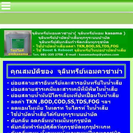
จุลินทรีย์หอมคาซาม่าได้บรรจุกลุ่มจุลินท