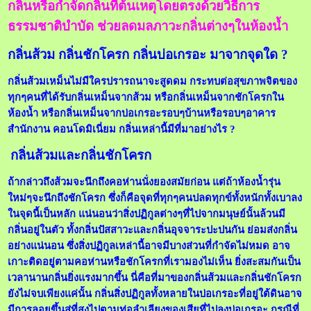
กลิ่นหรือกำจัดกลิ่นที่ต้นเหตุโดยตรงด้วยวิธีการ
ธรรมชาติบำบัด ช่วยลดมลภาวะกลิ่นต่างๆในห้องน้ำ
กลิ่นส้วม กลิ่นชักโครก กลิ่นบ่อเกรอะ มาจากจุดใด ?
กลิ่นส้วมเหม็นไม่มีใครปรารถนาจะสูดดม กระทบต่อสุขภาพจิตของ
ทุกๆคนที่ได้รับกลิ่นเหม็นจากส้วม หรือกลิ่นเหม็นจากชักโครกใน
ห้องน้ำ หรือกลิ่นเหม็นจากบ่อเกรอะรอบๆบ้านหรือรอบๆอาคาร
สำนักงาน คอนโดมิเนี่ยม กลิ่นเหล่านี้มีที่มาอย่างไร ?
กลิ่นส้วมและกลิ่นชักโครก
ถ้ากล่าวถึงส้วมจะนึกถึงคอห่านนั่งยองสมัยก่อน แต่ถ้าห้องน้ำรุ่น
ใหม่ๆจะนึกถึงชักโครก ซึ่งก็คือจุดที่ทุกๆคนปลดทุกข์ทั้งหนักทั้งเบาลง
ในจุดนี้เป็นหลัก แน่นอนว่าสิ่งปฏิกูลต่างๆที่ไปจากมนุษย์นั้นล้วนมี
กลิ่นอยู่ในตัว ทั้งกลิ่นปัสสาวะและกลิ่นอุจจาระปะปนกัน ย่อมส่งกลิ่น
อย่างแน่นอน ซึ่งสิ่งปฏิกูลเหล่านี้อาจมีบางส่วนที่กำจัดไม่หมด อาจ
เกาะติดอยู่ตามคอห่านหรือชักโครกที่เรามองไม่เห็น ยิ่งสะสมกันเป็น
เวลานานกลิ่นยิ่งแรงมากขึ้น นี่คือที่มาของกลิ่นส้วมและกลิ่นชักโครก
ยังไม่จบเพียงแค่นั้น กลิ่นสิ่งปฏิกูลทั้งหลายในบ่อเกรอะที่อยู่ใต้ดินอาจ
มีการลอยขึ้นสู่ที่สูงไปตามท่อลำเลียงของเสียที่ไปลงบ่อเกรอะ กรณีที่