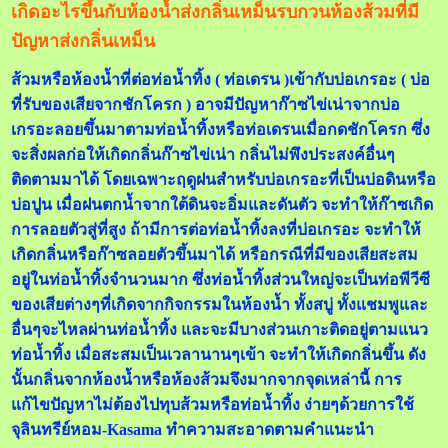
เกิดอะไรขึ้นกับห้องน้ำส่งกลิ่นเหม็นรบกวนห้องส้วมที่มี
ปัญหาส่งกลิ่นเหม็น
ส้วมหรือห้องน้ำที่ต่อท่อน้ำทิ้ง ( ท่อเดรน )เข้ากับบ่อเกรอะ ( บ่อ
ที่รับของเสียจากชักโครก ) อาจมีปัญหาก๊าซไข่เน่าจากบ่อ
เกรอะลอยขึ้นมาตามท่อน้ำทิ้งหรือท่อเดรนเมื่อกดชักโครก ซึ่ง
จะสิ่งผลก่อให้เกิดกลิ่นก๊าซไข่เน่า กลิ่นไม่พึงประสงค์อื่นๆ
ติดตามมาได้ โดยเฉพาะฤดูฝนสำหรับบ่อเกรอะที่เป็นบ่อดินหรือ
บ่อปูน เมื่อฝนตกน้ำจากใต้ดินจะอิ่มและดันตัว จะทำให้ก๊าซเกิด
การลอยตัวสู่ที่สูง ถ้ามีการต่อท่อน้ำทิ้งลงที่บ่อเกรอะ จะทำให้
เกิดกลิ่นหรือก๊าซลอยตัวขึ้นมาได้ หรือกรณีที่มีของเสียสะสม
อยู่ในท่อน้ำทิ้งจำนวนมาก ซึ่งท่อน้ำทิ้งส่วนใหญ่จะเป็นท่อพีวีซี
ของเสียต่างๆที่เกิดจากกิจกรรมในห้องน้ำ ทั้งสบู่ ทั้งแชมพูและ
อื่นๆจะไหลผ่านท่อน้ำทิ้ง และจะมีบางส่วนเกาะติดอยู่ตามแนว
ท่อน้ำทิ้ง เมื่อสะสมเป็นเวลานานๆเข้า จะทำให้เกิดกลิ่นขึ้น ดัง
นั้นกลิ่นจากห้องน้ำหรือห้องส้วมจึงมากจากจุดเหล่านี้ การ
แก้ไขปัญหาไม่ต้องไปทุบส้วมหรือท่อน้ำทิ้ง ง่ายๆด้วยการใช้
จุลินทรีย์หอม-Kasama ทำความสะอาดตามคำแนะนำ