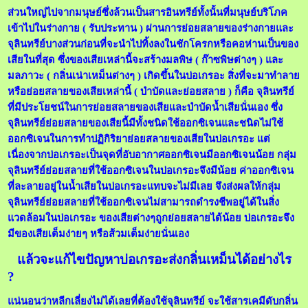
ส่วนใหญ่ไปจากมนุษย์ซึ่งล้วนเป็นสารอินทรีย์ทั้งนั้นที่มนุษย์บริโภค
เข้าไปในร่างกาย ( รับประทาน ) ผ่านการย่อยสลายของร่างกายและ
จุลินทรีย์บางส่วนก่อนที่จะนำไปทิ้งลงในชักโครกหรือคอห่านเป็นของ
เสียในที่สุด ซึ่งของเสียเหล่านี้จะสร้างมลพิษ ( ก๊าซพิษต่างๆ ) และ
มลภาวะ ( กลิ่นเน่าเหม็นต่างๆ ) เกิดขึ้นในบ่อเกรอะ สิ่งที่จะมาทำลาย
หรือย่อยสลายของเสียเหล่านี้ ( บำบัดและย่อยสลาย ) ก็คือ จุลินทรีย์
ที่มีประโยชน์ในการย่อยสลายของเสียและบำบัดน้ำเสียนั่นเอง ซึ่ง
จุลินทรีย์ย่อยสลายของเสียนี้มีทั้งชนิดใช้ออกซิเจนและชนิดไม่ใช้
ออกซิเจนในการทำปฏิกิริยาย่อยสลายของเสียในบ่อเกรอะ แต่
เนื่องจากบ่อเกรอะเป็นจุดที่อับอากาศออกซิเจนมีออกซิเจนน้อย กลุ่ม
จุลินทรีย์ย่อยสลายที่ใช้ออกซิเจนในบ่อเกรอะจึงมีน้อย ค่าออกซิเจน
ที่ละลายอยู่ในน้ำเสียในบ่อเกรอะแทบจะไม่มีเลย จึงส่งผลให้กลุ่ม
จุลินทรีย์ย่อยสลายที่ใช้ออกซิเจนไม่สามารถดำรงชีพอยู่ได้ในสิ่ง
แวดล้อมในบ่อเกรอะ ของเสียต่างๆถูกย่อยสลายได้น้อย บ่อเกรอะจึง
มีของเสียเต็มง่ายๆ หรือส้วมเต็มง่ายนั่นเอง
แล้วจะแก้ไขปัญหาบ่อเกรอะส่งกลิ่นเหม็นได้อย่างไร
?
แน่นอนว่าหลีกเลี่ยงไม่ได้เลยที่ต้องใช้จุลินทรีย์ จะใช้สารเคมีดับกลิ่น