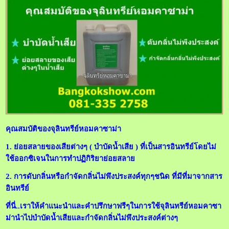
คุณสมบัติของจุลินทรีย์หอมคาซาม่า
1. ย่อยสลายของเสียต่างๆ ( บำบัดน้ำเสีย ) ที่เป็นสารอินทรีย์โดยไม่
ใช้ออกซิเจนในการทำปฏิกิริยาย่อยสลาย
2. การดับกลิ่นหรือกำจัดกลิ่นไม่พึงประสงค์ทุกๆชนิด ที่มีที่มาจากสาร
อินทรีย์
ที่นี่..เราให้คำแนะนำและคำปรึกษาฟรีๆในการใช้จุลินทรีย์หอมคาซา
ม่านำไปบำบัดน้ำเสียและกำจัดกลิ่นไม่พึงประสงค์ต่างๆ