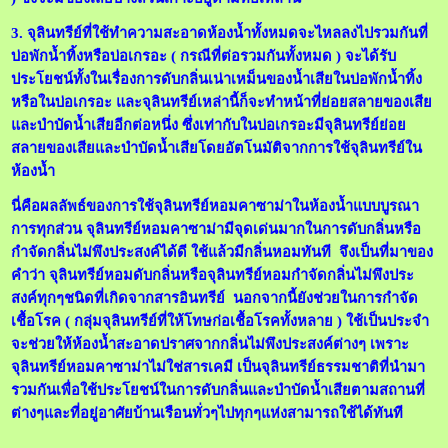
3. จุลินทรีย์ที่ใช้ทำความสะอาดห้องน้ำทั้งหมดจะไหลลงไปรวมกันที่
บ่อพักน้ำทิ้งหรือบ่อเกรอะ ( กรณีที่ต่อรวมกันทั้งหมด ) จะได้รับ
ประโยชน์ทั้งในเรื่องการดับกลิ่นเน่าเหม็นของน้ำเสียในบ่อพักน้ำทิ้ง
หรือในบ่อเกรอะ และจุลินทรีย์เหล่านี้ก็จะทำหน้าที่ย่อยสลายของเสีย
และบำบัดน้ำเสียอีกต่อหนึ่ง ซึ่งเท่ากับในบ่อเกรอะมีจุลินทรีย์ย่อย
สลายของเสียและบำบัดน้ำเสียโดยอัตโนมัติจากการใช้จุลินทรีย์ใน
ห้องน้ำ
นี่คือผลลัพธ์ของการใช้จุลินทรีย์หอมคาซาม่าในห้องน้ำแบบบูรณา
การทุกส่วน จุลินทรีย์หอมคาซาม่ามีจุดเด่นมากในการดับกลิ่นหรือ
กำจัดกลิ่นไม่พึงประสงค์ได้ดี ใช้แล้วมีกลิ่นหอมทันที จึงเป็นที่มาของ
คำว่า จุลินทรีย์หอมดับกลิ่นหรือจุลินทรีย์หอมกำจัดกลิ่นไม่พึงประ
สงค์ทุกๆชนิดที่เกิดจากสารอินทรีย์ นอกจากนี้ยังช่วยในการกำจัด
เชื้อโรค ( กลุ่มจุลินทรีย์ที่ให้โทษก่อเชื้อโรคทั้งหลาย ) ใช้เป็นประจำ
จะช่วยให้ห้องน้ำสะอาดปราศจากกลิ่นไม่พึงประสงค์ต่างๆ เพราะ
จุลินทรีย์หอมคาซาม่าไม่ใช่สารเคมี เป็นจุลินทรีย์ธรรมชาติที่นำมา
รวมกันเพื่อใช้ประโยชน์ในการดับกลิ่นและบำบัดน้ำเสียตามสถานที่
ต่างๆและที่อยู่อาศัยบ้านเรือนทั่วๆไปทุกๆแห่งสามารถใช้ได้ทันที