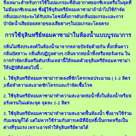
จึงเหมาะสำหรับการใช้ในบ่อเกรอะที่อับอากาศออกซิเจนหรือในจุดที่
ไม่มีออกซิเจนเลย ซึ่งผู้ใช้จุลินทรีย์หอมคาซาม่าถ้านำไปใช้กำจัด
กลิ่นบ่อเกรอะจะได้รับประโยชน์ทั้งการดับกลิ่นบ่อเกรอะและการ
บำบัดน้ำเสียย่อยสลายของเสียต่างๆในบ่อเกรอะโดยตรง
การใช้จุลินทรีย์หอมคาซาม่าในห้องน้ำแบบบูรณาการ
กลิ่นไม่พึงประสงค์ในห้องน้ำมาจากหลายปัจจัยด้วยกัน ทั้งกลิ่นคาว
กลิ่นปัสสาวะ กลิ่นสิ่งปฏิกูลต่างๆ กลิ่นจากท่อน้ำทิ้งหรือฟอร์เดรน ใน
การกำจัดกลิ่นหรือดับกลิ่นเหล่านี้ให้หมดด้วยจุลินทรีย์หอมคาซาม่า
ให้ปฏิบัติดังต่อไปนี้ .-
1. ใช้จุลินทรีย์หอมคาซาม่าราดลงที่ชักโครกพอประมาณ ( 1-2 ลิตร
)เพื่อทำความสะอาดชักโครกและกำจัดเชื้อโรค
2. ใช้จุลินทรีย์หอมคาซาม่าทำความสะอาดท่อน้ำทิ้งในห้องน้ำหรือฟ
อร์เดรนในแต่ละจุด จุดละ 1-2 ลิตร
3. ใช้จุลินทรีย์หอมคาซาม่าทำความสะอาดพื้นห้องน้ำ ซึ่งอาจใช้ร่วม
กับแชมพูก็ได้ แต่ไม่ควรใช้ร่วมกับสารเคมีที่มีฤทธิ์เป็นกรดหรือเป็น
ด่างที่รุนแรง เพราะอาจทำให้จุลินทรีย์ตายได้