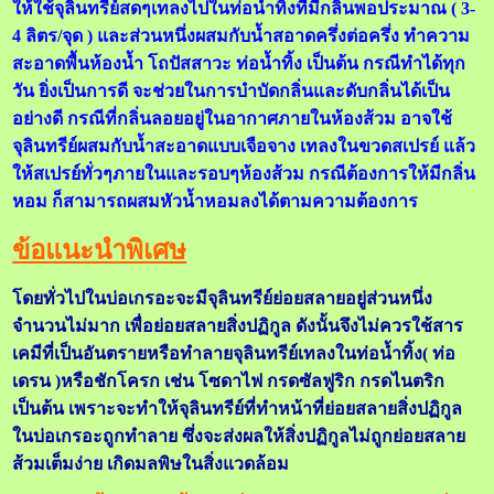
ให้ใช้จุลินทรีย์สดๆเทลงไปในท่อน้ำทิ้งที่มีกลิ่นพอประมาณ ( 3-
4 ลิตร/จุด ) และส่วนหนึ่งผสมกับน้ำสอาดครึ่งต่อครึ่ง ทำความ
สะอาดพื้นห้องน้ำ โถปัสสาวะ ท่อน้ำทิ้ง เป็นต้น กรณีทำได้ทุก
วัน ยิ่งเป็นการดี จะช่วยในการบำบัดกลิ่นและดับกลิ่นได้เป็น
อย่างดี กรณีที่กลิ่นลอยอยู่ในอากาศภายในห้องส้วม อาจใช้
จุลินทรีย์ผสมกับน้ำสะอาดแบบเจือจาง เทลงในขวดสเปรย์ แล้ว
ให้สเปรย์ทั่วๆภายในและรอบๆห้องส้วม กรณีต้องการให้มีกลิ่น
หอม ก็สามารถผสมหัวน้ำหอมลงได้ตามความต้องการ
ข้อแนะนำพิเศษ
โดยทั่วไปในบ่อเกรอะจะมีจุลินทรีย์ย่อยสลายอยู่ส่วนหนึ่ง
จำนวนไม่มาก เพื่อย่อยสลายสิ่งปฏิกูล ดังนั้นจึงไม่ควรใช้สาร
เคมีที่เป็นอันตรายหรือทำลายจุลินทรีย์เทลงในท่อน้ำทิ้ง( ท่อ
เดรน )หรือชักโครก เช่น โซดาไฟ กรดซัลฟูริก กรดไนตริก
เป็นต้น เพราะจะทำให้จุลินทรีย์ที่ทำหน้าที่ย่อยสลายสิ่งปฏิกูล
ในบ่อเกรอะถูกทำลาย ซึ่งจะส่งผลให้สิ่งปฏิกูลไม่ถูกย่อยสลาย
ส้วมเต็มง่าย เกิดมลพิษในสิ่งแวดล้อม