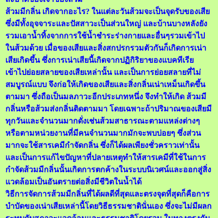
ส้วมมีกลิ่น เกิดจากอะไร? ในแต่ละวันส้วมจะเป็นจุดรับของเสีย
ซึ่งมีทั้งอุจจาระและปัสสาวะเป็นส่วนใหญ่ และบ้านบางหลังยัง
รวมเอาน้ำทิ้งจากการใช้น้ำชำระร่างกายและอื่นๆรวมเข้าไป
ในส้วมด้วย เมื่อของเสียและสิ่งสกปรกรวมตัวกันก็เกิดการเน่า
เสียเกิดขึ้น ซึ่งการเน่าเสียนี้เกิดจากปฏิกิริยาของแบคทีเรีย
เข้าไปย่อยสลายของเสียเหล่านั้น และเป็นการย่อยสลายที่ไม่
สมบูรณ์แบบ จึงก่อให้เกิดของเสียและสิ่งกลิ่นเน่าเหม็นเกิดขึ้น
ตามมา ซึ่งถือเป็นมลภาวะอีกประเภทหนึ่ง จึงทำให้เกิด ส้วมมี
กลิ่นหรือส้วมส่งกลิ่นติดตามมา โดยเฉพาะถ้าปริมาณของเสียมี
ทุกวันและจำนวนมากดั่งเช่นส้วมสาธารณะตามแหล่งต่างๆ
หรือตามหน่วยงานที่มีคนจำนวนมากมักจะพบบ่อยๆ ซึ่งส่วน
มากจะใช้สารเคมีกำจัดกลิ่น ซึ่งก็ได้ผลเพียงชั่วคราวเท่านั้น
และเป็นการแก้ไขปัญหาที่ปลายเหตุทำให้สารเคมีที่ใช้ในการ
กำจัดส้วมมีกลิ่นนั้นเกิดการตกค้างในระบบนิเวศน์และออกสู่สิ่ง
แวดล้อมเป็นอันตรายต่อสิ่งมีชีวิตในน้ำได้
วิธีการจัดการส้วมมีกลิ่นที่ได้ผลดีที่สุดและตรงจุดที่สุดก็คือการ
บำบัดของเน่าเสียเหล่านี้โดยวิธีธรรมชาตินั่นเอง ซึ่งจะไม่มีผลก