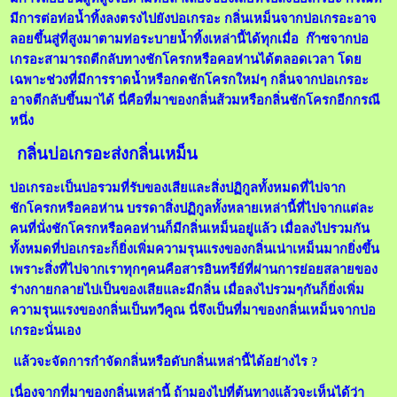
มีการต่อท่อน้ำทิ้งลงตรงไปยังบ่อเกรอะ กลิ่นเหม็นจากบ่อเกรอะอาจ
ลอยขึ้นสู่ที่สูงมาตามท่อระบายน้ำทิ้งเหล่านี้ได้ทุกเมื่อ ก๊าซจากบ่อ
เกรอะสามารถตีกลับทางชักโครกหรือคอห่านได้ตลอดเวลา โดย
เฉพาะช่วงที่มีการราดน้ำหรือกดชักโครกใหม่ๆ กลิ่นจากบ่อเกรอะ
อาจตีกลับขึ้นมาได้ นี่คือที่มาของกลิ่นส้วมหรือกลิ่นชักโครกอีกกรณี
หนึ่ง
กลิ่นบ่อเกรอะส่งกลิ่นเหม็น
บ่อเกรอะเป็นบ่อรวมที่รับของเสียและสิ่งปฏิกูลทั้งหมดที่ไปจาก
ชักโครกหรือคอห่าน บรรดาสิ่งปฏิกูลทั้งหลายเหล่านี้ที่ไปจากแต่ละ
คนที่นั่งชักโครกหรือคอห่านก็มีกลิ่นเหม็นอยู่แล้ว เมื่อลงไปรวมกัน
ทั้งหมดที่บ่อเกรอะก็ยิ่งเพิ่มความรุนแรงของกลิ่นเน่าเหม็นมากยิ่งขึ้น
เพราะสิ่งที่ไปจากเราทุกๆคนคือสารอินทรีย์ที่ผ่านการย่อยสลายของ
ร่างกายกลายไปเป็นของเสียและมีกลิ่น เมื่อลงไปรวมๆกันก็ยิ่งเพิ่ม
ความรุนแรงของกลิ่นเป็นทวีคูณ นี่จึงเป็นที่มาของกลิ่นเหม็นจากบ่อ
เกรอะนั่นเอง
แล้วจะจัดการกำจัดกลิ่นหรือดับกลิ่นเหล่านี้ได้อย่างไร ?
เนื่องจากที่มาของกลิ่นเหล่านี้ ถ้ามองไปที่ต้นทางแล้วจะเห็นได้ว่า