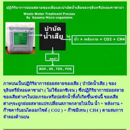
ภาพบนเป็นปฏิกิริยาการย่อยสลายของเสีย ( บำบัดน้ำเสีย ) ของ
จุลินทรีย์หอมคาซาม่า ( ไม่ใช้ออกซิเจน ) ซึ่งปฏิกิริยาการย่อยสลาย
ของเสียต่างๆในบ่อเกรอะหรือบ่อพักน้ำทิ้งก็เกิดขึ้นเช่นนี้ ของเสีย
ต่างๆจะถูกย่อยสลายแปรเปลี่ยนสภาพกลายไปเป็น น้ำ + พลังงาน +
ก๊าซคาร์บอนไดออกไซด์ ( CO2 ) + ก๊าซมีเทน ( CH4 ) ตามสมการ
จำลองด้านบน