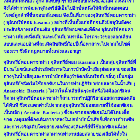
เหมือนกลิ่นซีอิ้ว ลูกค้าแทบทุกๆรายไม่ชอบกลิ่นของอีเอ็ม ดังนั้น เรา
จึงได้ทำการพัฒนาจุลินทรีย์อีเอ็มไปอีกขั้นหนึ่งให้มีกลิ่นหอมตอบ
โจทย์ลูกค้าที่ชื่นชอบกลิ่นหอม จึงเป็นที่มาของจุลินทรีย์หอมคาซาม่า
( จุลินทรีย์หอม-kasama ) อย่างที่เห็นตั้งแต่อดีตจนถึงปัจจุบันยังคง
ประสิทธิภาพเหมือนเดิม จุลินทรีย์หอมของแท้ต้อง จุลินทรีย์หอมคา
ซาม่า เพียงหนึ่งเดียวและเจ้าเดียวเท่านั้น โปรดระวังของลอกเลียน
แบบและแอบอ้างที่ละเมิดลิขสิทธิ์ก๊อปปี้เนื้อหาสาระไปจากเว็บไซต์
ของเรา ซึ่งผิดกฎหมายทั้งแพ่งและอาญา
จุลินทรีย์หอมคาซาม่า ( จุลินทรีย์หอม Kasama ) เป็นกลุ่มจุลินทรีย์ที่
มีประโยชน์และมีประสิทธิภาพในการบำบัดน้ำเสีย(ย่อยสลายของเสีย
ต่างๆในน้ำเสีย)และการบำบัดกลิ่น(กำจัดกลิ่นหรือดับกลิ่น) เป็นกลุ่ม
จุลินทรีย์ชนิดไม่ใช้ออกซิเจนในการทำปฏิกิริยาย่อยสลายในน้ำเสีย (
Anaerobic Bacteria ) ไม่ว่าในน้ำเสียนั้นๆจะมีหรือไม่มีออกซิเจน
ก็ตาม จุลินทรีย์หอมคาซาม่าก็สามารถทำปฏิกิริยาย่อยสลายของเสีย
ได้ทันที ซึ่งจะแตกต่างไปจากกลุ่มจุลินทรีย์ย่อยสลายที่ใช้ออกซิเจน
เป็นหลัก (
Aerobic Bacteria )
ซึ่งจะขาดออกซิเจนไม่ได้โดยเด็ด
ขาด เหตุผลที่ต้องเติมอากาศลงในบ่อบำบัดน้ำเสียก็เพื่อการดำรงชีพ
และการเจริญเติบโตขยายเซลล์ของจุลินทรีย์ที่ใช้ออกซิเจนนี่เอง
จุลินทรีย์หอมคาซาม่าสามารถทำงานย่อยสลายของเสียได้ทั้งใน