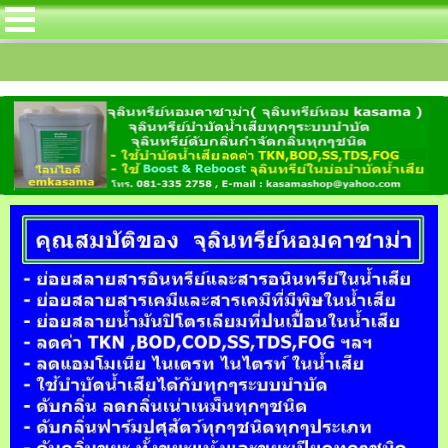
ีย์หอมคาซาม่าได้บรรจุกลุ่มจุลินทรีย์ไนตริ