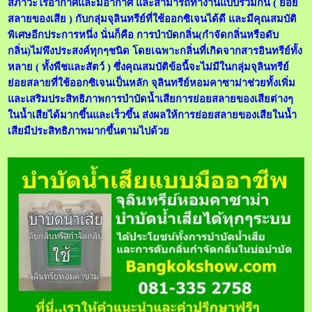
สภาวะไร้อากาศและมีอากาศ และสามารถทำงานแบบร่วมกัน ( ย่อย
สลายของเสีย ) กับกลุ่มจุลินทรีย์ที่ใช้ออกซิเจนได้ดี และมีคุณสมบัติ
พิเศษอีกประการหนึ่ง นั่นก็คือ การบำบัดกลิ่น(กำจัดกลิ่นหรือดับ
กลิ่น)ไม่พึงประสงค์ทุกๆชนิด โดยเฉพาะกลิ่นที่เกิดจากสารอินทรีย์ทั้ง
หลาย ( ทั้งพืชและสัตว์ ) ซึ่งคุณสมบัติข้อนี้จะไม่มีในกลุ่มจุลินทรีย์
ย่อยสลายที่ใช้ออกซิเจนเป็นหลัก จุลินทรีย์หอมคาซาม่าช่วยทั้งเพิ่ม
และเสริมประสิทธิภาพการบำบัดน้ำเสียการย่อยสลายของเสียต่างๆ
ในน้ำเสียได้มากขึ้นและเร็วขึ้น ส่งผลให้การย่อยสลายของเสียในน้ำ
เสียมีประสิทธิภาพมากขึ้นตามไปด้วย