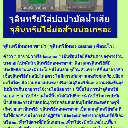
จุลินทรีย์หอมคาซาม่า ( จุลินทรีย์หอม-kasama ) คืออะไร?
คำว่า " คาซาม่า หรือ kasama " เป็นชื่อหรือยี่ห้อสินค้าของทางร้าน
บางกอกโปรดักส์ จุลินทรีย์หอมคาซาม่า คือ กลุ่มจุลินทรีย์ที่มี
ประสิทธิภาพและมีประโยชน์ในหลายๆด้าน สังเคราะห์ขึ้นมาจากหัว
เชื้อจุลินทรีย์ต้นฉบับโดยตรง ไม่มีการหมักจากเศษพืชผักหรือเปลือก
ผลไม้ใดๆ มีความหนาแน่นของปริมาณจุลินทรีย์และความเข้มข้นสูง
ไม่มีเก่าเก็บ อายุการใช้งานไม่น้อยกว่า 1 ปีขึ้นไป การนำจุลินทรีย์
หอมคาซาม่าไปใช้งานในที่นี้จะโฟกัสไปที่การนำไปใช้ในการบำบัด
น้ำเสียและการบำบัดกลิ่น(กำจัดกลิ่นดับกลิ่น)ไม่พึงประสงค์ต่างๆที่
เกิดจากสารอินทรีย์ จุลินทรีย์หอมคาซาม่าเป็นกลุ่มจุลินทรีย์ชนิดที่
ไม่ใช้ออกซิเจนในการทำปฏิกิริยา และจะแตกต่างจากจุลินทรีย์อีเอ็ม
หรือ em ทั่วๆไปตรงที่มีกลิ่นหอม emทั่วๆไปจะมีกลิ่นเหม็นเปรี้ยว