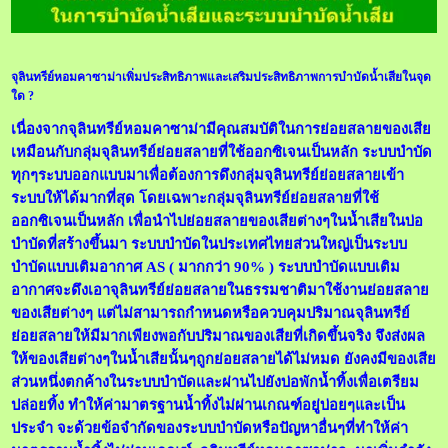
จุลินทรีย์หอมคาซาม่าเพิ่มประสิทธิภาพและเสริมประสิทธิภาพการบำบัดน้ำเสียในจุด
ใด ?
เนื่องจากจุลินทรีย์หอมคาซาม่ามีคุณสมบัติในการย่อยสลายของเสีย
เหมือนกับกลุ่มจุลินทรีย์ย่อยสลายที่ใช้ออกซิเจนเป็นหลัก ระบบบำบัด
ทุกๆระบบออกแบบมาเพื่อต้องการดึงกลุ่มจุลินทรีย์ย่อยสลายเข้า
ระบบให้ได้มากที่สุด โดยเฉพาะกลุ่มจุลินทรีย์ย่อยสลายที่ใช้
ออกซิเจนเป็นหลัก เพื่อนำไปย่อยสลายของเสียต่างๆในน้ำเสียในบ่อ
บำบัดที่สร้างขึ้นมา ระบบบำบัดในประเทศไทยส่วนใหญ่เป็นระบบ
บำบัดแบบเติมอากาศ AS ( มากกว่า 90% ) ระบบบำบัดแบบเติม
อากาศจะดึงเอาจุลินทรีย์ย่อยสลายในธรรมชาติมาใช้งานย่อยสลาย
ของเสียต่างๆ แต่ไม่สามารถกำหนดหรือควบคุมปริมาณจุลินทรีย์
ย่อยสลายให้มีมากเพียงพอกับปริมาณของเสียที่เกิดขึ้นจริง จึงส่งผล
ให้ของเสียต่างๆในน้ำเสียนั้นๆถูกย่อยสลายได้ไม่หมด ยังคงมีของเสีย
ส่วนหนึ่งตกค้างในระบบบำบัดและผ่านไปยังบ่อพักน้ำทิ้งเพื่อเตรียม
ปล่อยทิ้ง ทำให้ค่ามาตรฐานน้ำทิ้งไม่ผ่านเกณฑ์อยู่บ่อยๆและเป็น
ประจำ จะด้วยข้อจำกัดของระบบบำบัดหรือปัญหาอื่นๆที่ทำให้ค่า