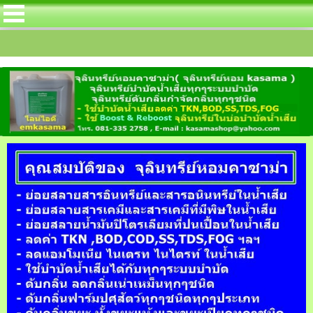
ิฟลายอิ้ง สำหรับลดค่า TKN โดยเฉพาะในบ่อบำ