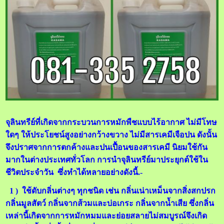
จุลินทรีย์ที่เกิดจากกระบวนการหมักพืชแบบไร้อากาศ ไม่มีโทษ
ใดๆ ให้ประโยชน์สูงอย่างกว้างขวาง ไม่มีสารเคมีเจือปน ดังนั้น
จึงปราศจากการตกค้างและปนเปื้อนของสารเคมี นิยมใช้กัน
มากในต่างประเทศทั่วโลก การนำจุลินทรีย์มาประยุกต์ใช้ใน
ชีวิตประจำวัน ซึ่งทำได้หลายอย่างดังนี้.-
1 ) ใช้ดับกลิ่นต่างๆ ทุกชนิด เช่น กลิ่นเน่าเหม็นจากสิ่งสกปรก
กลิ่นมูลสัตว์ กลิ่นจากส้วมและบ่อเกระ กลิ่นจากน้ำเสีย ซึ่งกลิ่น
เหล่านี้เกิดจากการหมักหมมและย่อยสลายไม่สมบูรณ์จึงเกิด