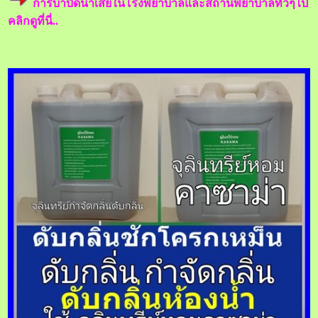
การบำบัดน้ำเสียในโรงพยาบาลและสถานพยาบาลทั่วๆไป
คลิกดูที่นี่..