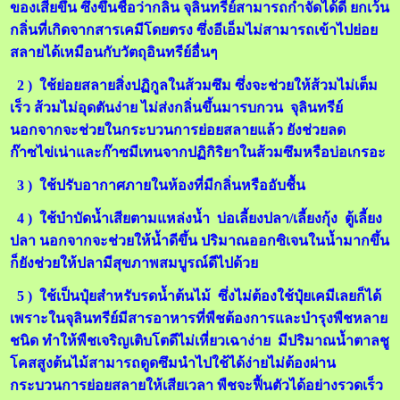
ของเสียขึ้น ซึ่งขึ้นชื่อว่ากลิ่น จุลินทรีย์สามารถกำจัดได้ดี ยกเว้น
กลิ่นที่เกิดจากสารเคมีโดยตรง ซึ่งอีเอ็มไม่สามารถเข้าไปย่อย
สลายได้เหมือนกับวัตถุอินทรีย์อื่นๆ
2 ) ใช้ย่อยสลายสิ่งปฏิกูลในส้วมซึม ซึ่งจะช่วยให้ส้วมไม่เต็ม
เร็ว ส้วมไม่อุดตันง่าย ไม่ส่งกลิ่นขึ้นมารบกวน จุลินทรีย์
นอกจากจะช่วยในกระบวนการย่อยสลายแล้ว ยังช่วยลด
ก๊าซไข่เน่าและก๊าซมีเทนจากปฏิกิริยาในส้วมซึมหรือบ่อเกรอะ
3 ) ใช้ปรับอากาศภายในห้องที่มีกลิ่นหรืออับชื้น
4 ) ใช้บำบัดน้ำเสียตามแหล่งน้ำ บ่อเลี้ยงปลา/เลี้ยงกุ้ง ตู้เลี้ยง
ปลา นอกจากจะช่วยให้น้ำดีขึ้น ปริมาณออกซิเจนในน้ำมากขึ้น
ก็ยังช่วยให้ปลามีสุขภาพสมบูรณ์ดีไปด้วย
5 ) ใช้เป็นปุ๋ยสำหรับรดน้ำต้นไม้ ซึ่งไม่ต้องใช้ปุ๋ยเคมีเลยก็ได้
เพราะในจุลินทรีย์มีสารอาหารที่พืชต้องการและบำรุงพืชหลาย
ชนิด ทำให้พืชเจริญเติบโตดีไม่เหี่ยวเฉาง่าย มีปริมาณน้ำตาลชู
โคสสูงต้นไม้สามารถดูดซึมนำไปใช้ได้ง่ายไม่ต้องผ่าน
กระบวนการย่อยสลายให้เสียเวลา พืชจะฟื้นตัวได้อย่างรวดเร็ว