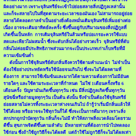
ผิดอย่างมาก เพราะจุลินทรีย์จะเข้าไปย่อยสลายสิ่งปฏิกูลเหล่านั้น
และก็จะสลายไปในที่สุดตามระยะเวลาของมันเอง ไม่สามารถอยู่ย่อย
สลายได้ตลอดกาลจำเป็นอย่างยิ่งต้องหมั่นเติมจุลินทรีย์เพิ่มอย่างต่อ
เนื่อง อาจจะเติมอาทิตย์ละครั้ง ซึ่งขึ้นอยู่กับปริมาณของสิ่งปฏิกูลที่
เกิดขึ้นเป็นหลัก การเติมจุลินทรีย์ในส้วมหรือบ่อเกรอะควรใช้แบบ
สดและเพียวไม่ผสมน้ำ ซึ่งจะดับกลิ่นได้อย่างรวดเร็ว จุลินทรีย์ที่ดับ
กลิ่นไม่ค่อยมีประสิทธิภาพส่วนมากจะเป็นประเภทเก่าเก็บหรือที่มี
ความเข้มข้นต่ำ
ดังนั้นการใช้จุลินทรีย์ดับกลิ่นจึงควรใช้ตามคำแนะนำ ไม่จำเป็น
ต้องใช้อย่างประหยัดหรือใช้น้อยจนเกินไป ซึ่งจะไม่ได้ผลตามที่
ต้องการ สามารถใช้เข้มข้นและมากได้ตามความต้องการไม่มีอันต
รายใดๆ และใช้ตามระยะเวลาที่กำหนด ไม่ใช่ 1เดือนครั้งหรือ 6
เดือนครั้ง ปัญหามันเกิดขึ้นทุกๆวัน เช่น มีสิ่งปฏิกูลเกิดขึ้นทุกๆวัน
สุนัขฉี่หรือถ่ายมูลทุกๆวัน เป็นต้น ดังนั้น จึงจำเป็นต้องใช้จุลินทรีย์
ย่อยสลายไม่ควรทิ้งระยะเวลาห่างจนเกินไป ถ้ารู้ว่าเริ่มมีกลิ่นแล้วให้
ใช้ได้เลย หรืออาจจะใช้ทุกวันก็ได้ ซึ่งจะเป็นการดีมากๆ เพราะสิ่ง
สกปรกถูกบำบัดทุกวัน กลิ่นก็จะไม่มี ทำให้สภาพสิ่งแวดล้อมโดยรวม
ดีขึ้น สุขภาพจิตดีขึ้นตามลำดับ มีหลายท่านที่ต้องการนำไปทดลอง
ใช้ก่อน ซึ่งถ้าใช้ถูกวิธีก็จะได้ผลดี แต่ถ้าใช้ไม่ถูกวิธีก็จะไม่ได้ผลเท่า