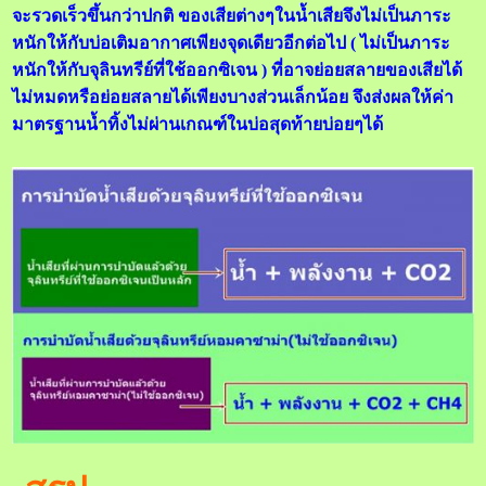
จะรวดเร็วขึ้นกว่าปกติ ของเสียต่างๆในน้ำเสียจึงไม่เป็นภาระ
หนักให้กับบ่อเติมอากาศเพียงจุดเดียวอีกต่อไป ( ไม่เป็นภาระ
หนักให้กับจุลินทรีย์ที่ใช้ออกซิเจน ) ที่อาจย่อยสลายของเสียได้
ไม่หมดหรือย่อยสลายได้เพียงบางส่วนเล็กน้อย จึงส่งผลให้ค่า
มาตรฐานน้ำทิ้งไม่ผ่านเกณฑ์ในบ่อสุดท้ายบ่อยๆได้