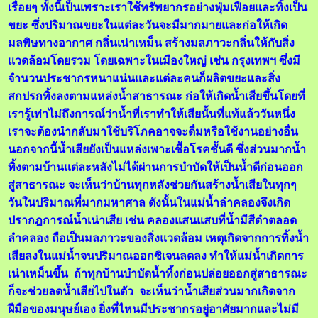
เรื่อยๆ ทั้งนี้เป็นเพราะเราใช้ทรัพยากรอย่างฟุ่มเฟือยและทิ้งเป็น
ขยะ ซึ่งปริมาณขยะในแต่ละวันจะมีมากมายและก่อให้เกิด
มลพิษทางอากาศ กลิ่นเน่าเหม็น สร้างมลภาวะกลิ่นให้กับสิ่ง
แวดล้อมโดยรวม โดยเฉพาะในเมืองใหญ่ เช่น กรุงเทพฯ ซึ่งมี
จำนวนประชากรหนาแน่นและแต่ละคนก็ผลิตขยะและสิ่ง
สกปรกทิ้งลงตามแหล่งน้ำสาธารณะ ก่อให้เกิดน้ำเสียขึ้นโดยที่
เรารู้เท่าไม่ถึงการณ์ว่าน้ำที่เราทำให้เสียนั้นที่แท้แล้ววันหนึ่ง
เราจะต้องนำกลับมาใช้บริโภคอาจจะดื่มหรือใช้งานอย่างอื่น
นอกจากนี้น้ำเสียยังเป็นแหล่งเพาะเชื้อโรคชั้นดี ซึ่งส่วนมากน้ำ
ทิ้งตามบ้านแต่ละหลังไม่ได้ผ่านการบำบัดให้เป็นน้ำดีก่อนออก
สู่สาธารณะ จะเห็นว่าบ้านทุกหลังช่วยกันสร้างน้ำเสียในทุกๆ
วันในปริมาณที่มากมหาศาล ดังนั้นในแม่น้ำลำคลองจึงเกิด
ปรากฎการณ์น้ำเน่าเสีย เช่น คลองแสนแสบที่น้ำมีสีดำตลอด
ลำคลอง ถือเป็นมลภาวะของสิ่งแวดล้อม เหตุเกิดจากการทิ้งน้ำ
เสียลงในแม่น้ำจนปริมาณออกซิเจนลดลง ทำให้แม่น้ำเกิดการ
เน่าเหม็นขึ้น ถ้าทุกบ้านบำบัดน้ำทิ้งก่อนปล่อยออกสู่สาธารณะ
ก็จะช่วยลดน้ำเสียไปในตัว จะเห็นว่าน้ำเสียส่วนมากเกิดจาก
ฝีมือของมนุษย์เอง ยิ่งที่ไหนมีประชากรอยู่อาศัยมากและไม่มี