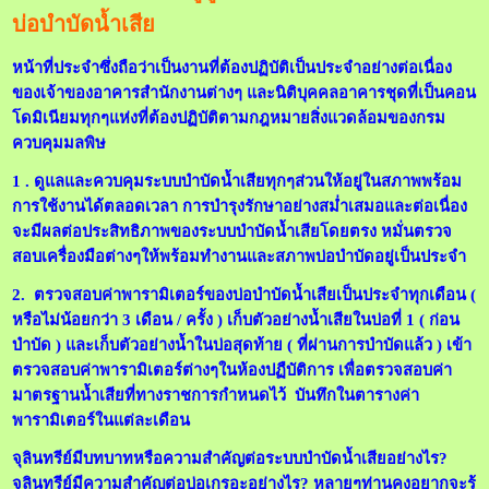
บ่อบำบัดน้ำเสีย
หน้าที่ประจำซึ่งถือว่าเป็นงานที่ต้องปฏิบัติเป็นประจำอย่างต่อเนื่อง
ของเจ้าของอาคารสำนักงานต่างๆ และนิติบุคคลอาคารชุดที่เป็นคอน
โดมิเนียมทุกๆแห่งที่ต้องปฏิบัติตามกฎหมายสิ่งแวดล้อมของกรม
ควบคุมมลพิษ
1 . ดูแลและควบคุมระบบบำบัดน้ำเสียทุกๆส่วนให้อยู่ในสภาพพร้อม
การใช้งานได้ตลอดเวลา การบำรุงรักษาอย่างสม่ำเสมอและต่อเนื่อง
จะมีผลต่อประสิทธิภาพของระบบบำบัดน้ำเสียโดยตรง หมั่นตรวจ
สอบเครื่องมือต่างๆให้พร้อมทำงานและสภาพบ่อบำบัดอยู่เป็นประจำ
2. ตรวจสอบค่าพารามิเตอร์ของบ่อบำบัดน้ำเสียเป็นประจำทุกเดือน (
หรือไม่น้อยกว่า 3 เดือน / ครั้ง ) เก็บตัวอย่างน้ำเสียในบ่อที่ 1 ( ก่อน
บำบัด ) และเก็บตัวอย่างน้ำในบ่อสุดท้าย ( ที่ผ่านการบำบัดแล้ว ) เข้า
ตรวจสอบค่าพารามิเตอร์ต่างๆในห้องปฏืบัติการ เพื่อตรวจสอบค่า
มาตรฐานน้ำเสียที่ทางราชการกำหนดไว้ บันทึกในตารางค่า
พารามิเตอร์ในแต่ละเดือน
จุลินทรีย์มีบทบาทหรือความสำคัญต่อระบบบำบัดน้ำเสียอย่างไร?
จุลินทรีย์มีความสำคัญต่อบ่อเกรอะอย่างไร? หลายๆท่านคงอยากจะรู้