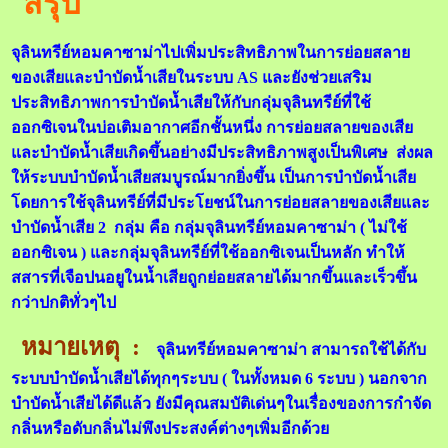
สรุป
จุลินทรีย์หอมคาซาม่าไปเพิ่มประสิทธิภาพในการย่อยสลาย
ของเสียและบำบัดน้ำเสียในระบบ AS และยังช่วยเสริม
ประสิทธิภาพการบำบัดน้ำเสียให้กับกลุ่มจุลินทรีย์ที่ใช้
ออกซิเจนในบ่อเติมอากาศอีกชั้นหนึ่ง การย่อยสลายของเสีย
และบำบัดน้ำเสียเกิดขึ้นอย่างมีประสิทธิภาพสูงเป็นพิเศษ ส่งผล
ให้ระบบบำบัดน้ำเสียสมบูรณ์มากยิ่งขึ้น เป็นการบำบัดน้ำเสีย
โดยการใช้จุลินทรีย์ที่มีประโยชน์ในการย่อยสลายของเสียและ
บำบัดน้ำเสีย 2 กลุ่ม คือ กลุ่มจุลินทรีย์หอมคาซาม่า ( ไม่ใช้
ออกซิเจน ) และกลุ่มจุลินทรีย์ที่ใช้ออกซิเจนเป็นหลัก ทำให้
สสารที่เจือปนอยูในน้ำเสียถูกย่อยสลายได้มากขึ้นและเร็วขึ้น
กว่าปกติทั่วๆไป
หมายเหตุ :
จุลินทรีย์หอมคาซาม่า สามารถใช้ได้กับ
ระบบบำบัดน้ำเสียได้ทุกๆระบบ ( ในทั้งหมด 6 ระบบ ) นอกจาก
บำบัดน้ำเสียได้ดีแล้ว ยังมีคุณสมบัติเด่นๆในเรื่องของการกำจัด
กลิ่นหรือดับกลิ่นไม่พึงประสงค์ต่างๆเพิ่มอีกด้วย