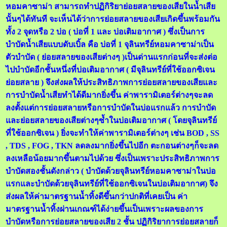
หอมคาซาม่า สามารถทำปฏิกิริยาย่อยสลายของเสียในน้ำเสีย
นั้นๆได้ทันที จะเห็นได้ว่าการย่อยสลายของเสียเกิดขึ้นพร้อมกัน
ทั้ง 2 จุดหรือ 2 บ่อ ( บ่อที่ 1 และ บ่อเติมอากาศ ) ซึ่งเป็นการ
บำบัดน้ำเสียแบบดับเบิ้ล คือ บ่อที่ 1 จุลินทรีย์หอมคาซาม่าเป็น
ตัวบำบัด ( ย่อยสลายของเสียต่างๆ )เป็นด่านแรกก่อนที่จะส่งต่อ
ไปบำบัดอีกชั้นหนึ่งที่บ่อเติมอากาศ ( มีจุลินทรีย์ที่ใช้ออกซิเจน
ย่อยสลาย ) จึงส่งผลให้ประสิทธิภาพการย่อยสลายของเสียและ
การบำบัดน้ำเสียทำได้ดีมากยิ่งขึ้น ค่าพารามิเตอร์ต่างๆจะลด
ลงตั้งแต่การย่อยสลายหรือการบำบัดในบ่อแรกแล้ว การบำบัด
และย่อยสลายของเสียต่างๆซ้ำในบ่อเติมอากาศ ( โดยจุลินทรีย์
ที่ใช้ออกซิเจน ) ยิ่งจะทำให้ค่าพารามิเตอร์ต่างๆ เช่น BOD , SS
, TDS , FOG , TKN ลดลงมากยิ่งขึ้นไปอีก ตะกอนต่างๆก็จะลด
ลงเหลือน้อยมากขึ้นตามไปด้วย ซึ่งเป็นเพราะประสิทธิภาพการ
บำบัดสองชั้นดังกล่าว ( บำบัดด้วยจุลินทรีย์หอมคาซาม่าในบ่อ
แรกและบำบัดด้วยจุลินทรีย์ที่ใช้ออกซิเจนในบ่อเติมอากาศ) จึง
ส่งผลให้ค่ามาตรฐานน้ำทิ้งดีขึ้นกว่าปกติที่เคยเป็น ค่า
มาตรฐานน้ำทิ้งผ่านเกณฑ์ได้ง่ายขึ้นเป็นเพราะผลของการ
บำบัดหรือการย่อยสลายของเสีย 2 ชั้น ปฏิกิริยาการย่อยสลายก็