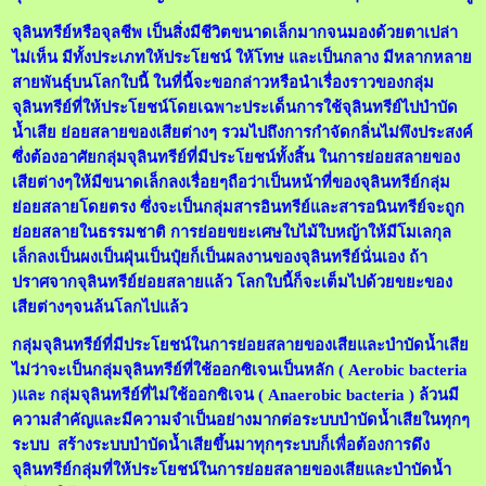
จุลินทรีย์หรือจุลชีพ เป็นสิ่งมีชีวิตขนาดเล็กมากจนมองด้วยตาเปล่า
ไม่เห็น มีทั้งประเภทให้ประโยชน์ ให้โทษ และเป็นกลาง มีหลากหลาย
สายพันธุ์บนโลกใบนี้ ในที่นี้จะขอกล่าวหรือนำเรื่องราวของกลุ่ม
จุลินทรีย์ที่ให้ประโยชน์โดยเฉพาะประเด็นการใช้จุลินทรีย์ไปบำบัด
น้ำเสีย ย่อยสลายของเสียต่างๆ รวมไปถึงการกำจัดกลิ่นไม่พึงประสงค์
ซึ่งต้องอาศัยกลุ่มจุลินทรีย์ที่มีประโยชน์ทั้งสิ้น ในการย่อยสลายของ
เสียต่างๆให้มีขนาดเล็กลงเรื่อยๆถือว่าเป็นหน้าที่ของจุลินทรีย์กลุ่ม
ย่อยสลายโดยตรง ซึ่งจะเป็นกลุ่มสารอินทรีย์และสารอนินทรีย์จะถูก
ย่อยสลายในธรรมชาติ การย่อยขยะเศษใบไม้ใบหญ้าให้มีโมเลกุล
เล็กลงเป็นผงเป็นฝุ่นเป็นปุ๋ยก็เป็นผลงานของจุลินทรีย์นั่นเอง ถ้า
ปราศจากจุลินทรีย์ย่อยสลายแล้ว โลกใบนี้ก็จะเต็มไปด้วยขยะของ
เสียต่างๆจนล้นโลกไปแล้ว
กลุ่มจุลินทรีย์ที่มีประโยชน์ในการย่อยสลายของเสียและบำบัดน้ำเสีย
ไม่ว่าจะเป็นกลุ่มจุลินทรีย์ที่ใช้ออกซิเจนเป็นหลัก (
Aerobic bacteria
)และ กลุ่มจุลินทรีย์ที่ไม่ใช้ออกซิเจน ( Anaerobic bacteria
) ล้วนมี
ความสำคัญและมีความจำเป็นอย่างมากต่อระบบบำบัดน้ำเสียในทุกๆ
ระบบ สร้างระบบบำบัดน้ำเสียขึ้นมาทุกๆระบบก็เพื่อต้องการดึง
จุลินทรีย์กลุ่มที่ให้ประโยชน์ในการย่อยสลายของเสียและบำบัดน้ำ