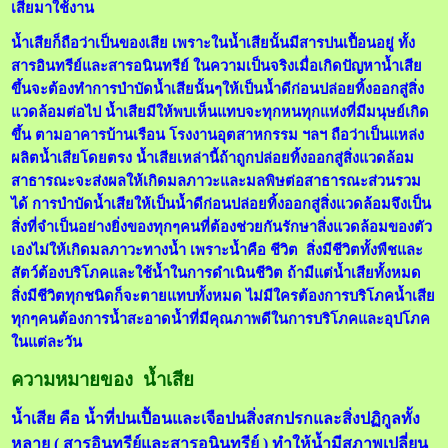
เสียมาใช้งาน
น้ำเสียก็ถือว่าเป็นของเสีย เพราะในน้ำเสียนั้นมีสารปนเปื้อนอยู่ ทั้ง
สารอินทรีย์และสารอนินทรีย์ ในความเป็นจริงเมื่อเกิดปัญหาน้ำเสีย
ขึ้นจะต้องทำการบำบัดน้ำเสียนั้นๆให้เป็นน้ำดีก่อนปล่อยทิ้งออกสู่สิ่ง
แวดล้อมต่อไป น้ำเสียมีให้พบเห็นแทบจะทุกหนทุกแห่งที่มีมนุษย์เกิด
ขึ้น ตามอาคารบ้านเรือน โรงงานอุตสาหกรรม ฯลฯ ถือว่าเป็นแหล่ง
ผลิตน้ำเสียโดยตรง น้ำเสียเหล่านี้ถ้าถูกปล่อยทิ้งออกสู่สิ่งแวดล้อม
สาธารณะจะส่งผลให้เกิดมลภาวะและมลพิษต่อสาธารณะส่วนรวม
ได้ การบำบัดน้ำเสียให้เป็นน้ำดีก่อนปล่อยทิ้งออกสู่สิ่งแวดล้อมจึงเป็น
สิ่งที่จำเป็นอย่างยิ่งของทุกๆคนที่ต้องช่วยกันรักษาสิ่งแวดล้อมของตัว
เองไม่ให้เกิดมลภาวะทางน้ำ เพราะน้ำคือ ชีวิต สิ่งมีชีวิตทั้งพืชและ
สัตว์ต้องบริโภคและใช้น้ำในการดำเนินชีวิต ถ้ามีแต่น้ำเสียทั้งหมด
สิ่งมีชีวิตทุกชนิดก็จะตายแทบทั้งหมด ไม่มีใครต้องการบริโภคน้ำเสีย
ทุกๆคนต้องการน้ำสะอาดน้ำที่มีคุณภาพดีในการบริโภคและอุปโภค
ในแต่ละวัน
ความหมายของ น้ำเสีย
น้ำเสีย คือ น้ำที่ปนเปื้อนและเจือปนสิ่งสกปรกและสิ่งปฏิกูลทั้ง
หลาย ( สารอินทรีย์และสารอนินทรีย์ ) ทำให้น้ำมีสภาพเปลี่ยน