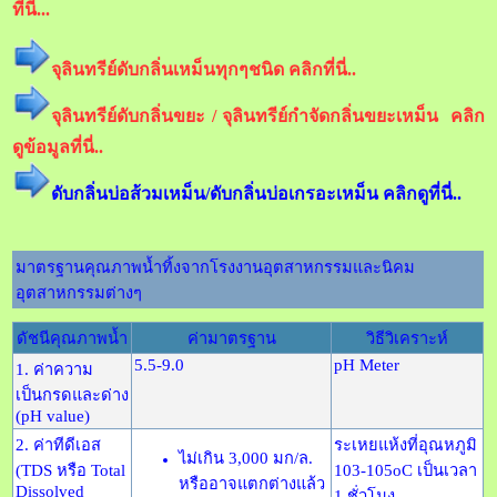
ที่นี่...
จุลินทรีย์ดับกลิ่นเหม็นทุกๆชนิด คลิกที่นี่..
จุลินทรีย์ดับกลิ่นขยะ / จุลินทรีย์กำจัดกลิ่นขยะเหม็น คลิก
ดูข้อมูลที่นี่..
ดับกลิ่นบ่อส้วมเหม็น/ดับกลิ่นบ่อเกรอะเหม็น คลิกดูที่นี่..
มาตรฐานคุณภาพน้ำทิ้งจากโรงงานอุตสาหกรรมและนิคม
อุตสาหกรรมต่างๆ
ดัชนีคุณภาพน้ำ
ค่ามาตรฐาน
วิธีวิเคราะห์
5.5-9.0
pH Meter
1. ค่าความ
เป็นกรดและด่าง
(pH value)
2. ค่าทีดีเอส
ระเหยแห้งที่อุณหภูมิ
ไม่เกิน 3,000 มก/ล.
(TDS หรือ Total
103-105oC เป็นเวลา
หรืออาจแตกต่างแล้ว
Dissolved
1 ชั่วโมง