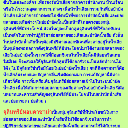
ขึ้นในแต่ละองค์กร เพื่อรองรับน้ำเสียจากอาคารสำนักงาน บ้านเรือน
หรือในโรงงานอุตสาหกรรมต่างๆ เพื่อนำน้ำเสียมารวมกันที่บ่อบำบัด
น้ำเสีย แล้วทำการบำบัดต่อไป ซึ่งหน้าที่ของการบำบัดน้ำเสียและย่อย
สลายของเสียต่างๆในบ่อบำบัดนั้นเป็นหน้าที่โดยตรงของกลุ่ม
จุลินทรีย์ที่มีประโยชน์ ส่วนใหญ่จะเป็นกลุ่มจุลินทรีย์ที่ใช้ออกซิเจน
เป็นหลักในการทำปฏิกิริยาย่อยสลายของเสียและบำบัดน้ำเสีย ดังนั้น
ในบ่อบำบัดน้ำเสียนั้นๆต้องมีปริมาณออกซิเจนที่ละลายอยู่ในน้ำเสีย
นั้นๆเพียงพอต่อการดึงจุลินทรีย์ที่มีประโยชน์มาใช้งานย่อยสลายของ
เสียในบ่อบำบัดนั้นๆ กรณีที่มีออกซิเจนในน้ำเสียนั้นมีน้อยหรือแทบ
ไม่มีเลย ก็จะส่งผลให้จุลินทรีย์กลุ่มที่ใช้ออกซิเจนเป็นหลักทำงานไม่
ได้ ( ไม่มีจุลินทรีย์หรือมีน้อยในบ่อบำบัดน้ำเสีย ) ผลที่ติดตามมาก็คือ
น้ำเสียล้นระบบและปัญหากลิ่นเริ่มติดตามมา การแก้ปัญหานี้มีทาง
เดียวก็คือ การเพิ่มหรือเติมจุลินทรีย์ย่อยสลายเข้าไปในระบบบำบัด
น้ำเสีย เพื่อให้เกิดการย่อยสลายของเสียต่างๆในบ่อบำบัดน้ำเสีย นี่คือ
บทบาทและความสำคัญขงจุลินทรีย์ที่มีประโยชน์ในบ่อบำบัดน้ำเสีย
และบ่อเกรอะ ( บ่อส้วม )
จุลินทรีย์หอมคาซาม่า
เป็นกลุ่มจุลินทรีย์ที่มีประโยชน์ในการ
ย่อยสลายของเสียและบำบัดน้ำเสียที่ไม่ใช้ออกซิเจนในการทำ
ปฏิกิริยาย่อยสลายของเสียและบำบัดน้ำเสีย สามารถใช้ได้กับระบบ