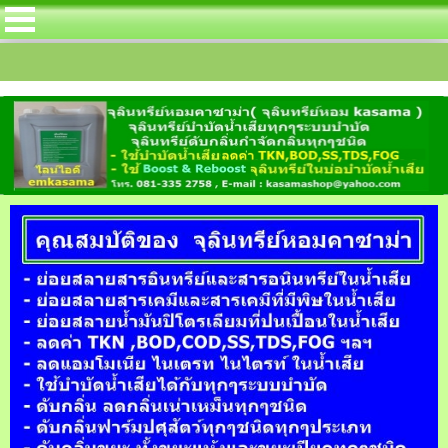
นทรีย์ไนตริฟลายอิ้ง สำหรับลดค่า TKN โดยเฉ