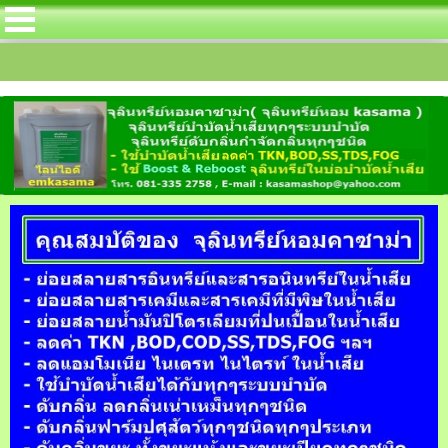
นตริฟลายอิ้ง สำหรับลดค่า TKN โดยเฉพาะในบ่