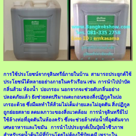
การใช้ประโยชน์จากจุลินทรีย์ภายในบ้าน สามารถประยุกต์ใช้
ประโยชน์ได้หลายอย่างภายในครัวเรือน เช่น การนำไปบำบัด
กลิ่นส้วม ห้องน้ำ บ่อเกรอะ นอกจากจะช่วยดับกลิ่นอย่าง
ปลอดภัยแล้ว ยังช่วยลดปริมาณตะกอนของสิ่งปฏิกูลในบ่อ
เกรอะด้วย ซึ่งมีผลทำให้ส้วมไม่เต็มง่ายและไม่อุดตัน สิ่งปฏิกูล
ถูกย่อยสลาย ลดมลภาวะของสิ่งแวดล้อม การนำจุลินทรีย์ไป
ใช้ล้างท่อที่อุดตันในห้องครัว ซึ่งจะช่วยล้างท่อน้ำที่อุดตันจาก
เศษอาหารและไขมัน การนำไปประยุกต์เป็นปุ๋ยน้ำชีวภาพ
สำหรับรดน้ำต้นไม้ที่บ้านโดยไม่ต้องใช้ปุ๋ยเคมี เพราะใน