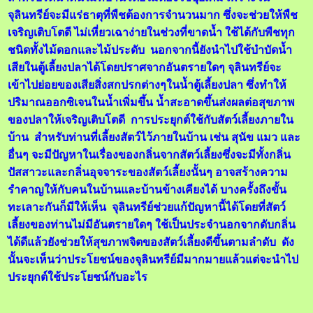
จุลินทรีย์จะมีแร่ธาตุที่พืชต้องการจำนวนมาก ซึ่งจะช่วยให้พืช
เจริญเติบโตดี ไม่เหี่ยวเฉาง่ายในช่วงที่ขาดน้ำ ใช้ได้กับพืชทุก
ชนิดทั้งไม้ดอกและไม้ประดับ นอกจากนี้ยังนำไปใช้บำบัดน้ำ
เสียในตู้เลี้ยงปลาได้โดยปราศจากอันตรายใดๆ จุลินทรีย์จะ
เข้าไปย่อยของเสียสิ่งสกปรกต่างๆในน้ำตู้เลี้ยงปลา ซึ่งทำให้
ปริมาณออกซิเจนในน้ำเพิ่มขึ้น น้ำสะอาดขึ้นส่งผลต่อสุขภาพ
ของปลาให้เจริญเติบโตดี การประยุกต์ใช้กับสัตว์เลี้ยงภายใน
บ้าน สำหรับท่านที่เลี้ยงสัตว์ไว้ภายในบ้าน เช่น สุนัข แมว และ
อื่นๆ จะมีปัญหาในเรื่องของกลิ่นจากสัตว์เลี้ยงซึ่งจะมีทั้งกลิ่น
ปัสสาวะและกลิ่นอุจจาระของสัตว์เลี้ยงนั้นๆ อาจสร้างความ
รำคาญให้กับคนในบ้านและบ้านข้างเคียงได้ บางครั้งถึงขั้น
ทะเลาะกันก็มีให้เห็น จุลินทรีย์ช่วยแก้ปัญหานี้ได้โดยที่สัตว์
เลี้ยงของท่านไม่มีอันตรายใดๆ ใช้เป็นประจำนอกจากดับกลิ่น
ได้ดีแล้วยังช่วยให้สุขภาพจิตของสัตว์เลี้ยงดีขึ้นตามลำดับ ดัง
นั้นจะเห็นว่าประโยชน์ของจุลินทรีย์มีมากมายแล้วแต่จะนำไป
ประยุกต์ใช้ประโยชน์กับอะไร