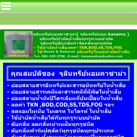
ยอิ้ง สำหรับลดค่า TKN โดยเฉพาะในบ่อบำบัดน