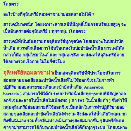
โดยตรง
อะไรบ้างที่จุลินทรีย์หอมคาซาม่าย่อยสลายไม่ได้ ?
สารเคมีบางชนิด โดยเฉพาะสารเคมีที่มีฤทธิ์เป็นกรดหรือเบสสูงๆ จะ
เป็นอันตรายต่อจุลินทรีย์ ( ทุกๆกลุ่ม )โดยตรง
สารเคมีที่เป็นอันตรายต่อจุลินทรีย์ทุกๆชนิด โดยเฉพาะในบ่อบำบัด
น้ำเสีย ควรหลีกเลี่ยงการใช้หรือเทลงในบ่อบำบัดน้ำเสีย สารเคมีดัง
กล่าวก็คือ กลุ่มไซยาไนด์ และ กลุ่มอเซนิก จะส่งผลให้จุลินทรีย์ตาย
ได้อย่างรวดเร็วภายในไม่กี่ชั่วโมง
จุลินทรีย์หอมคาซาม่า
เป็นกลุ่มจุลินทรีย์ที่มีประโยชน์ในการ
ย่อยสลายของเสียและบำบัดน้ำเสียที่ไม่ใช้ออกซิเจนในการทำ
ปฏิกิริยาย่อยสลายของเสียและบำบัดน้ำเสีย
(
Anaerobic
bacteria
)
สามารถใช้ได้กับระบบบำบัดน้ำเสียทุกๆระบบที่มีปัญหาออ
อกซิเจนละลายในน้ำเสียไม่เพียงพอ ( ค่า DO ในน้ำเสียต่ำ ) ซึ่งทำให้
กลุ่มจุลินทรีย์ย่อยสลายที่ใช้ออกซิเจเป็นหลักในการทำปฏิกิริยาย่อย
สลายของเสียและบำบัดน้ำเสียไม่ทำงาน จึงส่งผลให้น้ำเสียวิกฤตมาก
ยิ่งขึ้นนั่นเอง รวมทั้งกลิ่นเน่าเหม็นต่างๆสะสมมากขึ้น จุลินทรีย์หอม
คาซาม่าสามารถใช้กับระบบบำบัดน้ำเสียได้กับทุกๆระบบ โดยเฉพาะ