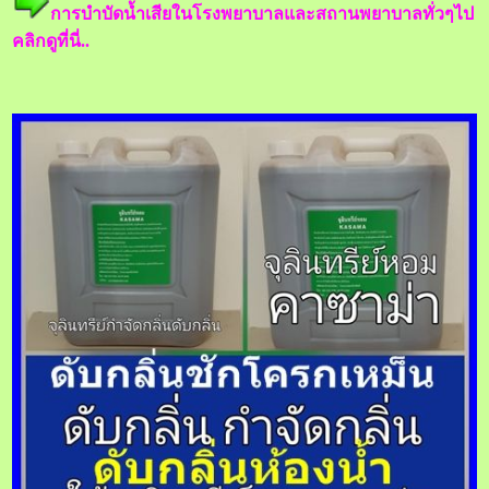
การบำบัดน้ำเสียในโรงพยาบาลและสถานพยาบาลทั่วๆไป
คลิกดูที่นี่..