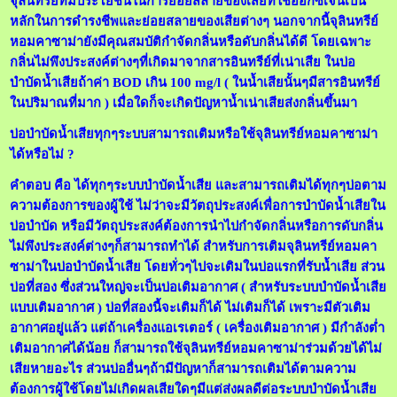
จุลินทรีย์ที่มีประโยชน์ในการย่อยสลายของเสียที่ใช้ออกซิเจนเป็น
หลักในการดำรงชีพและย่อยสลายของเสียต่างๆ นอกจากนี้จุลินทรีย์
หอมคาซาม่ายังมีคุณสมบัติกำจัดกลิ่นหรือดับกลิ่นได้ดี โดยเฉพาะ
กลิ่นไม่พึงประสงค์ต่างๆที่เกิดมาจากสารอินทรีย์ที่เน่าเสีย ในบ่อ
บำบัดน้ำเสียถ้าค่า BOD เกิน 100 mg/l ( ในน้ำเสียนั้นๆมีสารอินทรีย์
ในปริมาณที่มาก ) เมื่อใดก็จะเกิดปัญหาน้ำเน่าเสียส่งกลิ่นขึ้นมา
บ่อบำบัดน้ำเสียทุกๆระบบสามารถเติมหรือใช้จุลินทรีย์หอมคาซาม่า
ได้หรือไม่ ?
คำตอบ คือ ได้ทุกๆระบบบำบัดน้ำเสีย และสามารถเติมได้ทุกๆบ่อตาม
ความต้องการของผู้ใช้ ไม่ว่าจะมีวัตถุประสงค์เพื่อการบำบัดน้ำเสียใน
บ่อบำบัด หรือมีวัตถุประสงค์ต้องการนำไปกำจัดกลิ่นหรือการดับกลิ่น
ไม่พึงประสงค์ต่างๆก็สามารถทำได้ สำหรับการเติมจุลินทรีย์หอมคา
ซาม่าในบ่อบำบัดน้ำเสีย โดยทั่วๆไปจะเติมในบ่อแรกที่รับน้ำเสีย ส่วน
บ่อที่สอง ซึ่งส่วนใหญ่จะเป็นบ่อเติมอากาศ ( สำหรับระบบบำบัดน้ำเสีย
แบบเติมอากาศ ) บ่อที่สองนี้จะเติมก็ได้ ไม่เติมก็ได้ เพราะมีตัวเติม
อากาศอยู่แล้ว แต่ถ้าเครื่องแอเรเตอร์ ( เครื่องเติมอากาศ ) มีกำลังต่ำ
เติมอากาศได้น้อย ก็สามารถใช้จุลินทรีย์หอมคาซาม่าร่วมด้วยได้ไม่
เสียหายอะไร ส่วนบ่ออื่นๆถ้ามีปัญหาก็สามารถเติมได้ตามความ
ต้องการผู้ใช้โดยไม่เกิดผลเสียใดๆมีแต่ส่งผลดีต่อระบบบำบัดน้ำเสีย