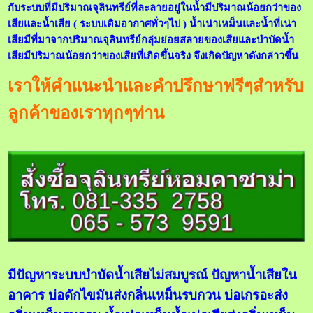
กับระบบที่มีปริมาณจุลินทรีย์ที่ละลายอยู่ในน้ำมีปริมาณน้อยกว่าของ
เสียและน้ำเสีย ( ระบบเติมอากาศทั่วๆไป ) น้ำเน่าเหม็นและน้ำที่เน่า
เสียมีที่มาจากปริมาณจุลินทรีย์กลุ่มย่อยสลายของเสียและบำบัดน้ำ
เสียมีปริมาณน้อยกว่าของเสียที่เกิดขึ้นจริง จึงเกิดปัญหาดังกล่าวขึ้น
เราให้คำแนะนำและคำปรึกษาฟรีๆสำหรับ
ลูกค้าของเราทุกๆท่าน
มีปัญหาระบบบำบัดน้ำเสียไม่สมบูรณ์ ปัญหาน้ำเสียใน
อาคาร บ่อดักไขมันส่งกลิ่นเหม็นรบกวน บ่อเกรอะส่ง