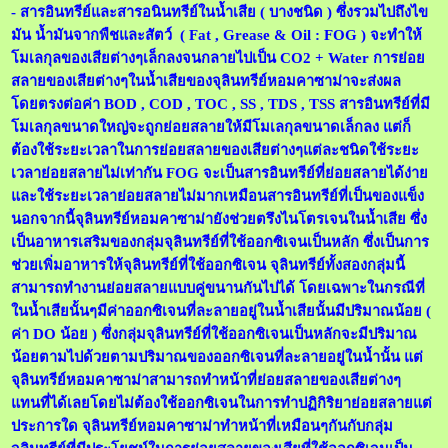
- สารอินทรีย์และสารอนินทรีย์ในน้ำเสีย ( บางชนิด ) ซึ่งรวมไปถึงไข
มัน น้ำมันจากพืชและสัตว์ ( Fat , Grease & Oil : FOG ) จะทำให้
โมเลกุลของเสียต่างๆเล็กลงจนกลายไปเป็น CO2 + Water การย่อย
สลายของเสียต่างๆในน้ำเสียของจุลินทรีย์หอมคาซาม่าจะส่งผล
โดยตรงต่อค่า BOD , COD , TOC , SS , TDS , TSS สารอินทรีย์ที่มี
โมเลกุลขนาดใหญ่จะถูกย่อยสลายให้มีโมเลกุลขนาดเล็กลง แต่ก็
ต้องใช้ระยะเวลาในการย่อยสลายของเสียต่างๆแต่ละชนิดใช้ระยะ
เวลาย่อยสลายไม่เท่ากัน FOG จะเป็นสารอินทรีย์ที่ย่อยสลายได้ง่าย
และใช้ระยะเวลาย่อยสลายไม่มากเหมือนสารอินทรีย์ที่เป็นของแข็ง
นอกจากนี้จุลินทรีย์หอมคาซาม่ายังช่วยตรึงไนโตรเจนในน้ำเสีย ซึ่ง
เป็นอาหารเสริมของกลุ่มจุลินทรีย์ที่ใช้ออกซิเจนเป็นหลัก ซึ่งเป็นการ
ช่วยเพิ่มอาหารให้จุลินทรีย์ที่ใช้ออกซิเจน จุลินทรีย์ทั้งสองกลุ่มนี้
สามารถทำงานย่อยสลายแบบคู่ขนานกันไปได้ โดยเฉพาะในกรณีที่
ในน้ำเสียนั้นๆมีค่าออกซิเจนที่ละลายอยู่ในน้ำเสียนั้นมีปริมาณน้อย (
ค่า DO น้อย ) ซึ่งกลุ่มจุลินทรีย์ที่ใช้ออกซิเจนเป็นหลักจะมีปริมาณ
น้อยตามไปด้วยตามปริมาณของออกซิเจนที่ละลายอยู่ในน้ำนั้น แต่
จุลินทรีย์หอมคาซาม่าสามารถทำหน้าที่ย่อยสลายของเสียต่างๆ
แทนที่ได้เลยโดยไม่ต้องใช้ออกซิเจนในการทำปฏิกิริยาย่อยสลายแต่
ประการใด จุลินทรีย์หอมคาซาม่าทำหน้าที่เหมือนๆกันกับกลุ่ม