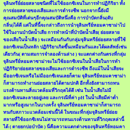
จุลินทรีย์ย่อยสลายชนิดที่ไม่ใช้ออกซิเจนในการทำปฏิกิริยา ทั้ง
การย่อยสลายของเสียและการดำรงชีพ นอกจากนี้ยังมี
คุณสมบัติที่เด่นๆอีกคุณสมบัติหนึ่งคือ การบำบัดกลิ่น(ดับ
กลิ่น)ได้ดี แต่ในที่นี้จะกล่าวถึงการนำจุลินทรีย์หอมคาซาม่าไป
ใช้ในงานบำบัดน้ำเสีย การทำหน้าที่บำบัดน้ำเสีย( ย่อยสลาย
ของเสียในน้ำเสีย ) จะเหมือนกันกับกลุ่มจุลินทรีย์ย่อยสลายที่ใช้
ออกซิเจนเป็นหลัก ปฏิกิริยาเกิดขึ้นเหมือนกันและได้ผลลัพธ์เช่น
เดียวกัน( ตามสมการจำลองด้านล่าง ) จะแตกต่างกันตรงที่กลุ่ม
จุลินทรีย์หอมคาซาม่าจะไม่ใช้ออกซิเจนในน้ำเสียในการทำ
ปฏิกิริยาย่อยสลายของเสียและการดำรงชีพ ถึงแม้ในน้ำเสียจะ
มีออกซิเจนหรือไม่มีออกซิเจนเลยก็ตาม จุลินทรีย์หอมคาซาม่า
ก็สามารถทำงานย่อยสลายได้ตามปกติ อีกทั้งยังสามารถทน
แรงต้านทานสิ่งแวดล้อมที่วิกฤตได้ดี เช่น ในน้ำเสียไม่มี
ออกซิเจนละลายอยู่เลย และกรณีที่ค่า pH ในน้ำเสียมีค่าต่ำ
มากหรือสูงมากในบางครั้ง จุลินทรีย์หอมคาซาม่าก็สามารถ
ทนกับสภาวะแวดล้อมเช่นนี้ได้ ในขณะที่กลุ่มจุลินทรีย์ย่อย
สลายที่ใช้ออกซิเจนไม่สามารถทนแรงต้านทานที่วิกฤตเหล่านี้
ได้ ( ตายยกบ่อบำบัด ) นี่คือความแตกต่างของจุลินทรีย์หอมคา