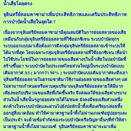
น้ำเสียโดยตรง
จุลินทรีย์หอมคาซาม่าเพิ่มประสิทธิภาพและเสริมประสิทธิภาพ
การบำบัดน้ำเสียในจุดใด ?
เนื่องจากจุลินทรีย์หอมคาซาม่ามีคุณสมบัติในการย่อยสลายของเสีย
เหมือนกับกลุ่มจุลินทรีย์ย่อยสลายที่ใช้ออกซิเจน ระบบบำบัดทุกๆ
ระบบออกแบบมาเพื่อต้องการดึงกลุ่มจุลินทรีย์ย่อยสลายเข้าระบบให้
ได้มากที่สุด โดยเฉพาะกลุ่มจุลินทรีย์ย่อยสลายที่ใช้ออกซิเจน เพื่อนำ
ไปใช้ประโยชน์ในการย่อยสลายของเสียต่างๆในน้ำเสียในบ่อบำบัดที่
สร้างขึ้นมา ระบบบำบัดในประเทศไทยส่วนใหญ่เป็นระบบบำบัดแบบ
เติมอากาศ AS ( มากกว่า 90% ) ระบบบำบัดแบบเติมอากาศจะดึงเอา
จุลินทรีย์ย่อยสลายในธรรมชาติมาใช้งานย่อยสลายของเสียต่างๆ แต่
ไม่สามารถกำหนดหรือควบคุมปริมาณจุลินทรีย์ย่อยสลายให้มีมาก
เพียงพอกับปริมาณของเสียที่เกิดขึ้นจริง จึงส่งผลให้ของเสียต่างๆบาง
ส่วนในน้ำเสียนั้นๆถูกย่อยสลายได้ไม่หมด ยังคงมีของเสียส่วนหนึ่ง
ตกค้างในระบบบำบัดและผ่านไปยังบ่อพักน้ำทิ้งเพื่อเตรียมปล่อยทิ้ง
ออกสู่สิ่งแวดล้อม ทำให้ค่ามาตรฐานน้ำทิ้งไม่ผ่านเกณฑ์อยู่บ่อยๆและ
เป็นประจำ จะด้วยข้อจำกัดของระบบบำบัดหรือปัญหาอื่นๆที่ทำให้ค่า
มาตรฐานน้ำทิ้งไม่ผ่านเกณฑ์ จุลินทรีย์หอมคาซาม่าจะมาเพิ่ม