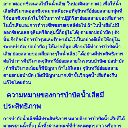
อากาศออกซิเจนลงไปในน้ำเสีย( ในบ่อเติมอากาศ ) เพื่อให้น้ำ
เสียมีปริมาณออกซิเจนมากเพียงพอที่จุลินทรีย์ย่อยสลายกลุ่มที่
ใช้ออกซิเจนนำไปใช้ในการทำปฏิกิริยาย่อยสลายของเสียต่างๆ
ในน้ำเสียและการดำรงชีพขยายเซลล์ต่อไป ถ้าในน้ำเสียไม่มี
ออกซิเจนเลย จุลินทรีย์กลุ่มนี้ก็อยู่ไม่ได้( ตายยกบ่อบำบัด ) ดัง
นั้น จึงต้องมีการบำรุงและรักษามันไว้เป็นอย่างดีเพื่อให้อยู่ใน
ระบบบำบัด( บ่อบำบัด ) ให้มากที่สุด เพื่อจะได้ทำการบำบัดน้ำ
เสีย( ย่อยสลายของเสียต่างๆในน้ำเสีย ) ได้อย่างมีประสิทธิภาพ
ต่อไป การมีปริมาณจุลินทรีย์ย่อยสลายในระบบบำบัด( บ่อบำบัด
) ถ้ามีปริมาณน้อยก็มีปัญหา ถ้าไม่มีเลย ( จุลินทรีย์ย่อยสลาย
ตายยกบ่อบำบัด ) ยิ่งมีปัญหามากเข้าขั้นวิกฤตน้ำเสียต้องรีบ
แก้ไขโดยด่วน
ความหมายของการบำบัดน้ำเสียมี
ประสิทธิภาพ
การบำบัดน้ำเสียที่มีประสิทธิภาพ หมายถึงการบำบัดน้ำเสียที่ได้
มาตรฐานน้ำทิ้ง ( น้ำทิ้งผ่านเกณฑ์ที่กำหนดทุกๆค่า ) หรือการ