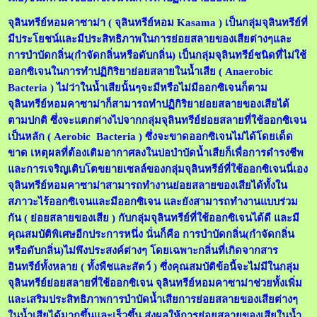
จุลินทรีย์หอมคาซาม่า ( จุลินทรีย์หอม Kasama ) เป็นกลุ่มจุลินทรีย์ที่
มีประโยชน์และมีประสิทธิภาพในการย่อยสลายของเสียต่างๆและ
การบำบัดกลิ่น(กำจัดกลิ่นหรือดับกลิ่น) เป็นกลุ่มจุลินทรีย์ชนิดที่ไม่ใช้
ออกซิเจนในการทำปฏิกิริยาย่อยสลายในน้ำเสีย ( Anaerobic
Bacteria ) ไม่ว่าในน้ำเสียนั้นๆจะมีหรือไม่มีออกซิเจนก็ตาม
จุลินทรีย์หอมคาซาม่าก็สามารถทำปฏิกิริยาย่อยสลายของเสียได้
ตามปกติ ซึ่งจะแตกต่างไปจากกลุ่มจุลินทรีย์ย่อยสลายที่ใช้ออกซิเจน
เป็นหลัก (
Aerobic Bacteria )
ซึ่งจะขาดออกซิเจนไม่ได้โดยเด็ด
ขาด เหตุผลที่ต้องเติมอากาศลงในบ่อบำบัดน้ำเสียก็เพื่อการดำรงชีพ
และการเจริญเติบโตขยายเซลล์ของกลุ่มจุลินทรีย์ที่ใช้ออกซิเจนนี่เอง
จุลินทรีย์หอมคาซาม่าสามารถทำงานย่อยสลายของเสียได้ทั้งใน
สภาวะไร้ออกซิเจนและมีออกซิเจน และยังสามารถทำงานแบบร่วม
กัน ( ย่อยสลายของเสีย ) กับกลุ่มจุลินทรีย์ที่ใช้ออกซิเจนได้ดี และมี
คุณสมบัติพิเศษอีกประการหนึ่ง นั่นก็คือ การบำบัดกลิ่น(กำจัดกลิ่น
หรือดับกลิ่น)ไม่พึงประสงค์ต่างๆ โดยเฉพาะกลิ่นที่เกิดจากสาร
อินทรีย์ทั้งหลาย ( ทั้งพืชและสัตว์ ) ซึ่งคุณสมบัติข้อนี้จะไม่มีในกลุ่ม
จุลินทรีย์ย่อยสลายที่ใช้ออกซิเจน จุลินทรีย์หอมคาซาม่าช่วยทั้งเพิ่ม
และเสริมประสิทธิภาพการบำบัดน้ำเสียการย่อยสลายของเสียต่างๆ
ในน้ำเสียได้มากขึ้นและเร็วขึ้น ส่งผลให้การย่อยสลายของเสียในน้ำ