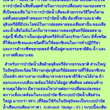
การบำบัดน้ำเสียขั้นสุดท้ายในการแปรเปลี่ยนสถานะของสสาร
ที่เป้นของเสีย ไม่ว่าการบำบัดน้ำเสียจะด้วยกรรมวิธีใดๆก็ตาม
แต่ขั้นตอนสุดท้ายของการบำบัดน้ำเสีย ต้องพึ่งพาและอาศัย
จุลินทรีย์ที่มีประโยชน์ในการย่อยสลายของเสียเท่านั้น ของเสีย
และน้ำเสียไม่ล้นโลกก็มาจากผลงานของจุลินทรีย์ย่อยสลาย
กลุ่มนี้ ซึ่งถือว่าเป็นกลุ่มจุลินทรีย์รักษ์โลก(รักษาโลก) มีทั้งชนิด
ที่ใช้ออกซิเจนและชนิดที่ไม่ใช้ออกซิเจนในการทำปฏิกิริยา
และการดำรงชีพขยายเซลล์ ซึ่งมีอยู่ตามธรรมชาติดิน น้ำ และ
อากาศที่เหมาะสม
สำหรับการบำบัดน้ำเสียด้วยจุลินทรีย์จากธรรมชาติ ส่วนใหญ่
ในปัจจุบันจะนิยมใช้งานกลุ่มจุลินทรีย์ย่อยสลายที่ใช้ออกซิเจน
เป็นหลัก เพราะสามารถดึงมาจากธรรมชาติใช้งานได้ง่าย ถ้า
ออกแบบระบบสิ่งแวดล้อมให้มันได้อยู่อาศัยดีพอ แต่ค่อนข้าง
ควบคุมได้ยาก มีความอ่อนไหวง่ายต่อการเปลี่ยนแปลงของ
สภาวะสิ่งแวดล้อมในระบบบำบัด ซึ่งระบบบำบัดน้ำเสียส่วน
ใหญ่( มากกว่า 90% )ที่นิยมใช้กันในปัจจุบันจะเป็นระบบบำบัด
น้ำเสียแบบเติมอากาศ ( Activated Sludge : AS ) ระบบนี้จะเติม