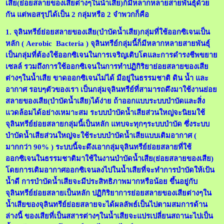
เสีย(ย่อยสลายของเสียต่างๆในน้ำเสีย)ก็มีหลากหลายสายพันธุ์ด้วย
กัน แต่พอสรุปได้เป็น 2 กลุ่มหรือ 2 จำพวกก็คือ
1. จุลินทรีย์ย่อยสลายของเสีย(บำบัดน้ำเสีย)กลุ่มที่ใช้ออกซิเจนเป็น
หลัก ( Aerobic Bacteria ) จุลินทรีย์กลุ่มนี้ก็มีหลากหลายสายพันธุ์
เป็นกลุ่มที่ต้องใช้ออกซิเจนในการเจริญเติบโตและการดำรงชีพขยาย
เซลล์ รวมถึงการใช้ออกซิเจนในการทำปฏิกิริยาย่อยสลายของเสีย
ต่างๆในน้ำเสีย ขาดออกซิเจนไม่ได้ มีอยู่ในธรรมชาติ ดิน น้ำ และ
อากาศ รอบๆตัวของเรา เป็นกลุ่มจุลินทรีย์ที่สามารถดึงมาใช้งานย่อย
สลายของเสีย(บำบัดน้ำเสีย)ได้ง่าย ถ้าออกแบบระบบบำบัดและสิ่ง
แวดล้อมได้อย่างเหมาะสม ระบบบำบัดน้ำเสียส่วนใหญ่จะนิยมใช้
จุลินทรีย์ย่อยสลายกลุ่มนี้เป็นหลัก แทบจะทุกๆระบบบำบัด ซึ่งระบบ
บำบัดน้ำเสียส่วนใหญ่จะใช้ระบบบำบัดน้ำเสียแบบเติมอากาศ
(
มากกว่า 90% ) ระบบนี้จะดึงเอากลุ่มจุลินทรีย์ย่อยสลายที่ใช้
ออกซิเจนในธรรมชาติมาใช้ในงานบำบัดน้ำเสีย(ย่อยสลายของเสีย)
โดยการเติมอากาศออกซิเจนลงไปในน้ำเสียที่จะทำการบำบัดให้เป้น
น้ำดี การบำบัดน้ำเสียจะมีประสิทธิภาพมากหรือน้อย ขึ้นอยู่กับ
จุลินทรีย์ย่อยสลายเป็นหลัก ปฏิกิริยาการย่อยสลายของเสียต่างๆใน
น้ำเสียของจุลินทรีย์ย่อยสลายจะได้ผลลัพธ์เป็นไปตามสมการด้าน
ล่างนี้ ของเสียที่เป็นสสารต่างๆในน้ำเสียจะแปรเปลี่ยนสถานะไปเป็น