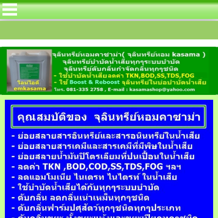
จุลินทรีย์หอมคาซาม่าได้บรรจุกลุ่มจุลินทร