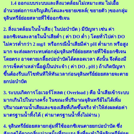
1.4 ออกแบบระบบและสิ่งแวดล้อมไม่เหมาะสม ไม่เอื้อ
อำนวยต่อการเจริญเติบโตและขยายเซลล์( ขยายตัว )ของกลุ่ม
จุลินทรีย์ย่อยสลายที่ใช้ออกซิเจน
2. สิ่งแวดล้อมในน้ำเสีย ( ในบ่อบำบัด ) มีปัญหา เช่น ค่า
ออกซิเจนละลายในน้ำเสียต่ำ ( ค่า DO ต่ำ ) โดยทั่วไปค่า DO
ไม่ควรต่ำกว่า 2 mg/l หรือกรณีน้ำเสียมีค่า pH ต่ำมาก หรือสูง
มาก จะส่งผลกระทบต่อกลุ่มจุลินทรีย์ย่อยสลายที่ใช้ออกซิเจน
โดยตรง อาจตายเกลี้ยงบ่อบำบัดได้ตลอดเวลา ดังนั้น จึงต้องมี
การเช็คค่าเหล่านี้อยู่เป็นประจำ ( ค่า DO , pH ) ถ้าเกิดปัญหา
ขึ้นต้องรีบแก้ไขทันทีให้ทันเวลาก่อนจุลินทรีย์ย่อยสลายจะตาย
ยกบ่อบำบัด
3. ระบบเกิดการโอเวอร์โหลด ( Overload ) คือ น้ำเสียเข้าระบบ
มากเกินไปในบางครั้ง ในขณะที่ปริมาณจุลินทรีย์ไม่ได้เพิ่ม
ปริมาณตามน้ำเสียและของเสียที่เกิดขึ้นจริง ทำให้ส่งผลต่อค่า
มาตรฐานน้ำทิ้งได้ ( ค่ามาตรฐานน้ำทิ้งไม่ผ่าน )
4. จุลินทรีย์ย่อยสลายกลุ่มที่ใช้ออกซิเจนตายยกบ่อบำบัด ซึ่ง
สังเกตได้จากกลิ่นเน่าเหม็นที่รุนแรง สิ่งที่จะทำให้จุลินทรีย์ย่อย