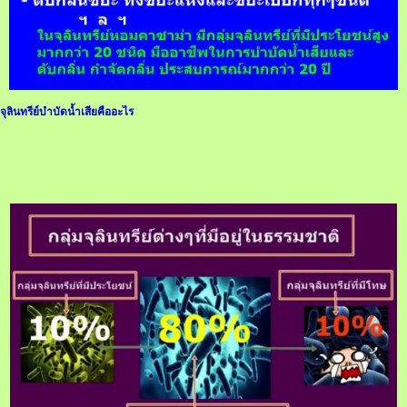
จุลินทรีย์บำบัดน้ำเสียคืออะไร