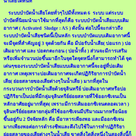
น้ำเสียได้ทันที
ระบบบำบัดน้ำเสียโดยทั่วๆไปมีทั้งหมด 6 ระบบ แต่ระบบ
บำบัดที่นิยมนำมาใช้มากที่สุดก็คือ ระบบบำบัดน้ำเสียแบบเติม
อากาศ (
Activated Sludge : AS
) ดังนั้น ต่อไปนี้จะกล่าวถึง
ระบบบำบัดน้ำเสียชนิดนี้เป็นหลัก ระบบบำบัดแบบเติมอากาศนี้
จะมีจุดที่สำคัญอยู่ 3 จุดด้วยกัน คือ มีบ่อรับน้ำเสีย( บ่อแรก ) บ่อ
เติมอากาศ และ บ่อตกตะกอน ( บ่อน้ำทิ้ง ) ส่วนจะมีการเสริม
หรือเพิ่มจำนวนบ่อขึ้นมาอีกในจุดใดจุดหนึ่งก็สามารถทำได้ จุด
เด่นๆของระบบบำบัดน้ำเสียแบบเติมอากาศนี้จะอยู่ที่บ่อเติม
อากาศ เหตุเพราะบ่อเติมอากาศจะเกิดปฏิกิริยาการบำบัดน้ำ
เสีย( ย่อยสลายของเสียต่างๆในน้ำเสีย ) มากที่สุดใน
กระบวนการบำบัดน้ำเสียด้วยจุลินทรีย์ บ่อเติมอากาศหรือบ่อ
ปฏิกิริยาเป็นบ่อที่มีกลุ่มจุลินทรีย์ย่อยสลายที่ใช้ออกซิเจนเป็น
หลักอาศัยอยู่มากที่สุด( เพราะมีการเติมออกซิเจนตลอดเวลา )
จุลินทรีย์ย่อยสลายกลุ่มที่ใช้ออกซิเจนมีปริมาณมากหรือน้อย
ขึ้นอยู่กับ 2 ปัจจัยหลัก คือ มีอาหารเพียงพอ และมีออกซิเจน
มากเพียงพอต่อการดำรงชีพและดึงไปใช้ในการทำปฏิกิริยา
ย่อยสลายของเสียต่างๆในน้ำเสีย ขาดสิ่งใดสิ่งหนึ่งในสองสิ่งนี้ก็