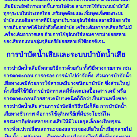
เสียมีประสิทธิภาพมากขึ้นตามไปด้วย สามารถใช้กับระบบบำบัดได้
ทุกๆระบบในประเทศไทย เสริมจุดด้อยและเพิ่มจุดแข็งของระบบ
บำบัดแบบเติมอากาศที่มีปัญหาปริมาณจุลินรีย์ย่อยสลายมีน้อย หรือ
การเติมอากาศได้ไม่ทั่วถึงทั้งบ่อบำบัด เครื่องเติมอากาศเสียหรือไม่มี
เครื่องเติมอากาศเลย ด้วยการใช้จุลินทรีย์หอมคาซาม่าย่อยสลาย
ของเสียทดแทนกลุ่มจุลินทรีย์ย่อยสลายที่ใช้ออกซิเจน
การบำบัดน้ำเสียและระบบบำบัดน้ำเสีย
การบำบัดน้ำเสียมีหลายวิธีการด้วยกัน ทั้งวิธีทางกายภาพ เช่น
การตกตะกอน การกรอง การนำไปกำจัดทิ้ง ส่วนการบำบัดน้ำ
เสียทางเคมีด้วยการใช้สารเคมีบางชนิดมาบำบัด ซึ่งส่วนใหญ่
น้ำเสียที่ใช้วิธีการบำบัดทางเคมีนั้นจะปนเปื้อนสารเคมี หรือ
การตกตะกอนด้วยสารเคมีบางชนิดก็ถือว่าเป็นส่วนหนึ่งของ
การบำบัดน้ำเสีย ส่วนการบำบัดอีกวิธีหนึ่งก็คือ การบำบัดน้ำ
เสียทางชีวภาพ คือการใช้จุลินทรีย์(ที่มีประโยชน์ใน
ธรรมชาติ)ย่อยสลายของเสียให้มีโมเลกุลเล็กลงเรื่อยๆจน
กระทั่งแปรเปลี่ยนสถานะของสสาร(ของเสียในน้ำเสีย)กลายไป
เป็น น้ำ + พลังงาน + ก๊าซคาร์บอนไดออกไซด์ ซึ่งเป็นกระบวน