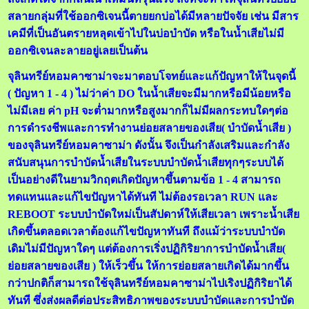
สลายกลุ่มที่ใช้ออกซิเจนนี้ตายยกบ่อได้มีหลายปัจจัย เช่น มีสาร
เคมีที่เป็นอันตรายหลุดเข้าไปในบ่อบำบัด หรือในน้ำเสียไม่มี
ออกซิเจนละลายอยู่เลยเป็นต้น
จุลินทรีย์หอมคาซาม่าจะมาตอบโจทย์และแก้ปัญหาให้ในจุดนี้
( ปัญหา 1 - 4 ) ไม่ว่าค่า DO ในน้ำเสียจะมีมากหรือมีน้อยหรือ
ไม่มีเลย ค่า pH จะต่ำมากหรือสูงมากก็ไม่มีผลกระทบใดๆต่อ
การดำรงชีพและการทำงานย่อยสลายของเสีย( บำบัดน้ำเสีย )
ของจุลินทรีย์หอมคาซาม่า ดังนั้น จึงเป็นกำลังเสริมและกำลัง
สนับสนุนการบำบัดน้ำเสียในระบบบำบัดน้ำเสียทุกๆระบบได้
เป็นอย่างดีในยามวิกฤตเกิดปัญหาขึ้นตามข้อ 1 - 4 สามารถ
ทดแทนและแก้ไขปัญหาได้ทันที ไม่ต้องรอเวลา RUN และ
REBOOT ระบบบำบัดใหม่เป็นสัปดาห์ให้เสียเวลา เพราะน้ำเสีย
เกิดขึ้นตลอดเวลาต้องแก้ไขปัญหาทันที ถึงแม้ว่าระบบบำบัด
เดิมไม่มีปัญหาใดๆ แต่ต้องการเริ่งปฏิกิริยาการบำบัดน้ำเสีย(
ย่อยสลายของเสีย ) ให้เร็วขึ้น ให้การย่อยสลายเกิดได้มากขึ้น
กว่าปกติก็สามารถใช้จุลินทรีย์หอมคาซาม่าไปเริงปฏิกิริยาได้
ทันที ซึ่งส่งผลดีต่อประสิทธิภาพของระบบบำบัดและการบำบัด