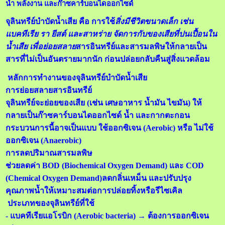
น้ำ พลังงาน และก๊าซคาร์บอนไดออกไซด์
จุลินทรีย์บำบัดน้ำเสีย คือ การใช้
สิ่งมีชีวิตขนาดเล็ก เช่น
แบคทีเรีย รา ยีสต์ และสาหร่าย จัดการกับของเสียที่ปนเปื้อนใน
น้ำเสีย เพื่อย่อยสลาย
สารอินทรีย์และสารมลพิษให้กลายเป็น
สารที่ไม่เป็นอันตรายมากนัก ก่อนปล่อยกลับคืนสู่สิ่งแวดล้อม
หลักการทำงานของจุลินทรีย์บำบัดน้ำเสีย
การย่อยสลายสารอินทรีย์
จุลินทรีย์จะย่อยของเสีย (เช่น เศษอาหาร น้ำมัน ไขมัน) ให้
กลายเป็นก๊าซคาร์บอนไดออกไซด์ น้ำ และกากตะกอน
กระบวนการนี้อาจเป็นแบบ ใช้ออกซิเจน (Aerobic) หรือ ไม่ใช้
ออกซิเจน (Anaerobic)
การลดปริมาณสารมลพิษ
ช่วยลดค่า BOD (Biochemical Oxygen Demand) และ COD
(Chemical Oxygen Demand)ลดกลิ่นเหม็น และปรับปรุง
คุณภาพน้ำให้เหมาะสมต่อการปล่อยทิ้งหรือรีไซเคิล
ประเภทของจุลินทรีย์ที่ใช้
- แบคทีเรียแอโรบิก (Aerobic bacteria) → ต้องการออกซิเจน