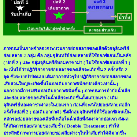
ภาพบนเป็นภาพจำลองกระบวนการย่อยสลายของเสียด้วยจุลินทรีย์
ย่อยสลาย 2 กลุ่ม คือ กลุ่มจุลินทรีย์ย่อยสลายที่ใช้ออกซิเจนเป็นหลัก
( บ่อที่ 2 ) และ กลุ่มจุลินทรีย์หอมคาซาม่า ( ไม่ใช้ออกซิเจนบ่อที่ 1 )
จะเห็นได้ว่าปฏิกิริยาการย่อยสลายของเสียจะเกิดขึ้น 2 ครั้งหรือ 2
จุด ซึ่งระบบบำบัดแบบเติมอากาศทั่วๆไป ปฏิกิริยาการย่อยสลายของ
เสียส่วนใหญ่จะเกิดขึ้นในบ่อเติมอากาศเพียงบ่อเดียวเท่านั้น (
นอกจากมีการเสริมบ่อเติมอากาศเพิ่มขึ้น ) ภาพบนการบำบัดน้ำเสีย
และย่อยสลายของเสียในน้ำเสียจะเกิดขึ้นตั้งแต่บ่อแรก ( เติม
จุลินทรีย์หอมคาซาม่าลงในบ่อแรก ) ก่อนที่จะส่งไปย่อยสลายต่ออีก
ครั้งในบ่อที่ 2 ( บ่อเติมอากาศ ) ซึ่งมีกลุ่มจุลินทรีย์ที่ใช้ออกซิเจนเป็น
หลักรอย่อยสลายของเสียที่เหลือในน้ำเสียที่ส่งมาจากบ่อแรก ส่งผล
ให้เกิดการย่อยสลายของเสียซ้ำ ( Double Treatment ) ทำให้
ประสิทธิภาพการย่อยสลายของเสียต่างๆในน้ำเสียทำได้ดีมากขึ้น