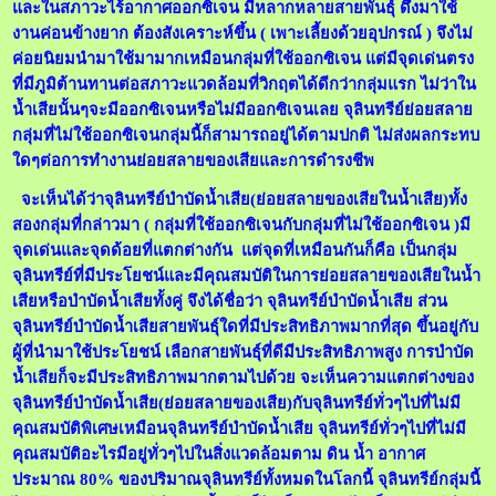
และในสภาวะไร้อากาศออกซิเจน มีหลากหลายสายพันธุ์ ดึงมาใช้
งานค่อนข้างยาก ต้องสังเคราะห์ขึ้น ( เพาะเลี้ยงด้วยอุปกรณ์ ) จึงไม่
ค่อยนิยมนำมาใช้มามากเหมือนกลุ่มที่ใช้ออกซิเจน แต่มีจุดเด่นตรง
ที่มีภูมิต้านทานต่อสภาวะแวดล้อมที่วิกฤตได้ดีกว่ากลุ่มแรก ไม่ว่าใน
น้ำเสียนั้นๆจะมีออกซิเจนหรือไม่มีออกซิเจนเลย จุลินทรีย์ย่อยสลาย
กลุ่มที่ไม่ใช้ออกซิเจนกลุ่มนี้ก็สามารถอยู่ได้ตามปกติ ไม่ส่งผลกระทบ
ใดๆต่อการทำงานย่อยสลายของเสียและการดำรงชีพ
จะเห็นได้ว่าจุลินทรีย์บำบัดน้ำเสีย(ย่อยสลายของเสียในน้ำเสีย)ทั้ง
สองกลุ่มที่กล่าวมา ( กลุ่มที่ใช้ออกซิเจนกับกลุ่มที่ไม่ใช้ออกซิเจน )มี
จุดเด่นและจุดด้อยที่แตกต่างกัน แต่จุดที่เหมือนกันก็คือ เป็นกลุ่ม
จุลินทรีย์ที่มีประโยชน์และมีคุณสมบัติในการย่อยสลายของเสียในน้ำ
เสียหรือบำบัดน้ำเสียทั้งคู่ จึงได้ชื่อว่า จุลินทรีย์บำบัดน้ำเสีย ส่วน
จุลินทรีย์บำบัดน้ำเสียสายพันธุ์ใดที่มีประสิทธิภาพมากที่สุด ขึ้นอยู่กับ
ผู้ที่นำมาใช้ประโยชน์ เลือกสายพันธุ์ที่ดีมีประสิทธิภาพสูง การบำบัด
น้ำเสียก็จะมีประสิทธิภาพมากตามไปด้วย จะเห็นความแตกต่างของ
จุลินทรีย์บำบัดน้ำเสีย(ย่อยสลายของเสีย)กับจุลินทรีย์ทั่วๆไปที่ไม่มี
คุณสมบัติพิเศษเหมือนจุลินทรีย์บำบัดน้ำเสีย จุลินทรีย์ทั่วๆไปที่ไม่มี
คุณสมบัติอะไรมีอยู่ทั่วๆไปในสิ่งแวดล้อมตาม ดิน น้ำ อากาศ
ประมาณ 80% ของปริมาณจุลินทรีย์ทั้งหมดในโลกนี้ จุลินทรีย์กลุ่มนี้