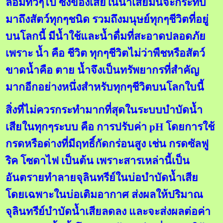
ล้อมทั่วๆไป ซึ่งของเสียในน้ำเสียมันจะกระทบ
มาถึงสัตว์ทุกๆชนิด รวมถึงมนุษย์ทุกๆชีวิตที่อยู่
บนโลกนี้ มีน้ำใช้และน้ำดื่มที่สะอาดปลอดภัย
เพราะ น้ำ คือ ชีวิต ทุกๆชีวิตไม่ว่าพืชหรือสัตว์
ขาดน้ำคือ ตาย น้ำจึงเป็นทรัพยากรที่สำคัญ
มากอีกอย่างหนึ่งสำหรับทุกๆชีวิตบนโลกใบนี้
สิ่งที่ไม่ควรกระทำมากที่สุดในระบบบำบัดน้ำ
เสียในทุกๆระบบ คือ การปรับค่า pH โดยการใช้
กรดหรือด่างที่มีฤทธิ์กัดกร่อนสูง เช่น กรดซัลฟู
ริค โซดาไฟ เป็นต้น เพราะสารเหล่านี้เป็น
อันตรายทำลายจุลินทรีย์ในบ่อบำบัดน้ำเสีย
โดยเฉพาะในบ่อเติมอากาศ ส่งผลให้ปริมาณ
จุลินทรีย์บำบัดน้ำเสียลดลง และจะส่งผลต่อค่า