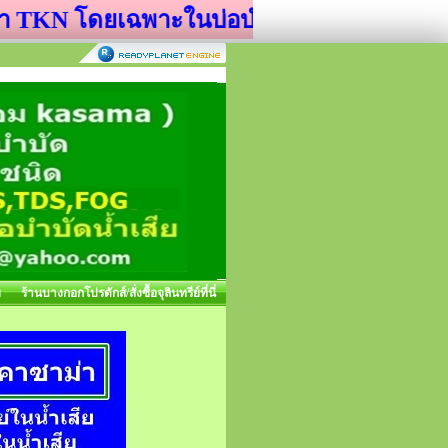
N โดยเฉพาะในบ่อบำบัดน้ำเสีย
ย
ร้านบางกอกโปรดักส์/สั่งซื้อจุลินทรีย์ที่นี่