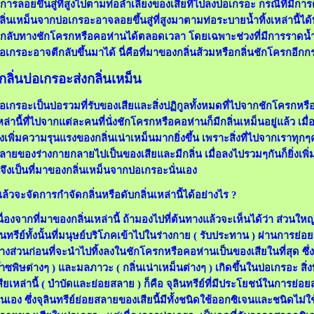
ีการลอยขึ้นสู่ที่สูงไปตามท่อลำเลียงของเสียที่ไปลงบ่อเกรอะ กรณีที่มีการ
ลิ่นเหม็นจากบ่อเกรอะอาจลอยขึ้นสู่ที่สูงมาตามท่อระบายน้ำทิ้งเหล่านี้ไ
ีกลับทางชักโครกหรือคอห่านได้ตลอดเวลา โดยเฉพาะช่วงที่มีการราดน้
่อเกรอะอาจตีกลับขึ้นมาได้ นี่คือที่มาของกลิ่นส้วมหรือกลิ่นชักโครกอีกกร
กลิ่นบ่อเกรอะส่งกลิ่นเหม็น
่อเกรอะเป็นบ่อรวมที่รับของเสียและสิ่งปฏิกูลทั้งหมดที่ไปจากชักโครกหรื
หล่านี้ที่ไปจากแต่ละคนที่นั่งชักโครกหรือคอห่านก็มีกลิ่นเหม็นอยู่แล้ว เมื
ิ่งเพิ่มความรุนแรงของกลิ่นเน่าเหม็นมากยิ่งขึ้น เพราะสิ่งที่ไปจากเราทุก
ลายของร่างกายกลายไปเป็นของเสียและมีกลิ่น เมื่อลงไปรวมๆกันก็ยิ่งเพิ
ี่จึงเป็นที่มาของกลิ่นเหม็นจากบ่อเกรอะนั่นเอง
ล้วจะจัดการกำจัดกลิ่นหรือดับกลิ่นเหล่านี้ได้อย่างไร ?
นื่องจากที่มาของกลิ่นเหล่านี้ ถ้ามองไปที่ต้นทางแล้วจะเห็นได้ว่า ส่วนให
ินทรีย์ทั้งนั้นที่มนุษย์บริโภคเข้าไปในร่างกาย ( รับประทาน ) ผ่านการย่
างส่วนก่อนที่จะนำไปทิ้งลงในชักโครกหรือคอห่านเป็นของเสียในที่สุด ซึ่ง
๊าซพิษต่างๆ ) และมลภาวะ ( กลิ่นเน่าเหม็นต่างๆ ) เกิดขึ้นในบ่อเกรอะ 
สียเหล่านี้ ( บำบัดและย่อยสลาย ) ก็คือ จุลินทรีย์ที่มีประโยชน์ในการย่
ั่นเอง ซึ่งจุลินทรีย์ย่อยสลายของเสียนี้มีทั้งชนิดใช้ออกซิเจนและชนิดไม