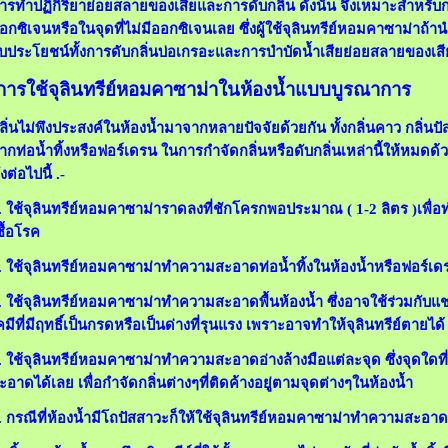
ารทำปฏิกิริยาย่อยสลายของเสียและการดับกลิ่น ดังนั้น จึงเหมาะสำหรับ
อกซิเจนหรือในจุดที่ไม่มีออกซิเจนเลย ซึ่งผู้ใช้จุลินทรีย์หอมคาซาม่าถ้า
ับประโยชน์ทั้งการดับกลิ่นบ่อเกรอะและการบำบัดน้ำเสียย่อยสลายของเ
ารใช้จุลินทรีย์หอมคาซาม่าในห้องน้ำแบบบูรณาการ
ลิ่นไม่พึงประสงค์ในห้องน้ำมาจากหลายปัจจัยด้วยกัน ทั้งกลิ่นคาว กลิ่นปัสส
ากท่อน้ำทิ้งหรือฟอร์เดรน ในการกำจัดกลิ่นหรือดับกลิ่นเหล่านี้ให้หมดด้ว
ังต่อไปนี้ .-
. ใช้จุลินทรีย์หอมคาซาม่าราดลงที่ชักโครกพอประมาณ ( 1-2 ลิตร )เพ
ชื้อโรค
. ใช้จุลินทรีย์หอมคาซาม่าทำความสะอาดท่อน้ำทิ้งในห้องน้ำหรือฟอร์เด
. ใช้จุลินทรีย์หอมคาซาม่าทำความสะอาดพื้นห้องน้ำ ซึ่งอาจใช้ร่วมกับแช
คมีที่มีฤทธิ์เป็นกรดหรือเป็นด่างที่รุนแรง เพราะอาจทำให้จุลินทรีย์ตายได
. ใช้จุลินทรีย์หอมคาซาม่าทำความสะอาดอ่างล้างมือแต่ละจุด ซึ่งจุดใดที่มี
ะอาดได้เลย เพื่อกำจัดกลิ่นต่างๆที่ติดค้างอยู่ตามจุดต่างๆในห้องน้ำ
. กรณีที่ห้องน้ำมีโถปัสสาวะก็ให้ใช้จุลินทรีย์หอมคาซาม่าทำความสะอา