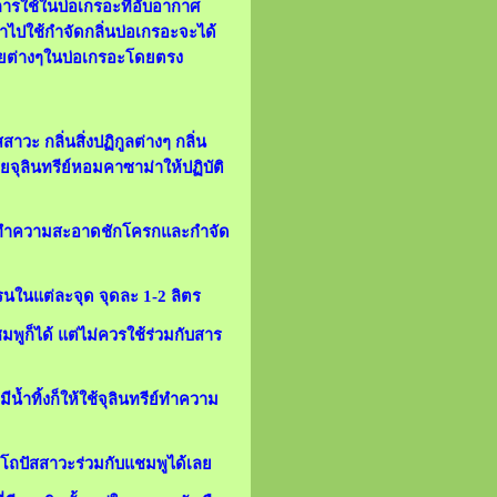
การใช้ในบ่อเกรอะที่อับอากาศ
นำไปใช้กำจัดกลิ่นบ่อเกรอะจะได้
สียต่างๆในบ่อเกรอะโดยตรง
าวะ กลิ่นสิ่งปฏิกูลต่างๆ กลิ่น
ยจุลินทรีย์หอมคาซาม่าให้ปฏิบัติ
ื่อทำความสะอาดชักโครกและกำจัด
รนในแต่ละจุด จุดละ 1-2 ลิตร
มพูก็ได้ แต่ไม่ควรใช้ร่วมกับสาร
้
น้ำทิ้งก็ให้ใช้จุลินทรีย์ทำความ
ดโถปัสสาวะร่วมกับแชมพูได้เลย