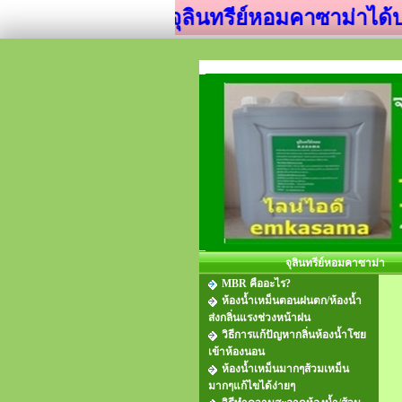
จุลินทรีย์หอมคาซาม่าได้บรรจุกล
จุลินทรีย์หอมคาซาม่า
MBR คืออะไร?
ห้องน้ำเหม็นตอนฝนตก/ห้องน้ำ
ส่งกลิ่นแรงช่วงหน้าฝน
วิธีการแก้ปัญหากลิ่นห้องน้ำโชย
เข้าห้องนอน
ห้องน้ำเหม็นมากๆส้วมเหม็น
มากๆแก้ไขได้ง่ายๆ