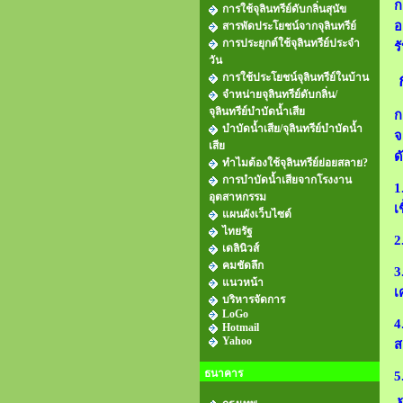
ก
การใช้จุลินทรีย์ดับกลิ่นสุนัข
อ
สารพัดประโยชน์จากจุลินทรีย์
การประยุกต์ใช้จุลินทรีย์ประจำ
ร
วัน
การใช้ประโยชน์จุลินทรีย์ในบ้าน
ก
จำหน่ายจุลินทรีย์ดับกลิ่น/
จุลินทรีย์บำบัดน้ำเสีย
ก
บำบัดน้ำเสีย/จุลินทรีย์บำบัดน้ำ
จ
เสีย
ด
ทำไมต้องใช้จุลินทรีย์ย่อยสลาย?
การบำบัดน้ำเสียจากโรงงาน
1
อุตสาหกรรม
เ
แผนผังเว็บไซต์
ไทยรัฐ
2
เดลินิวส์
คมชัดลึก
3
แนวหน้า
เ
บริหารจัดการ
LoGo
4
Hotmail
Yahoo
ส
ธนาคาร
5