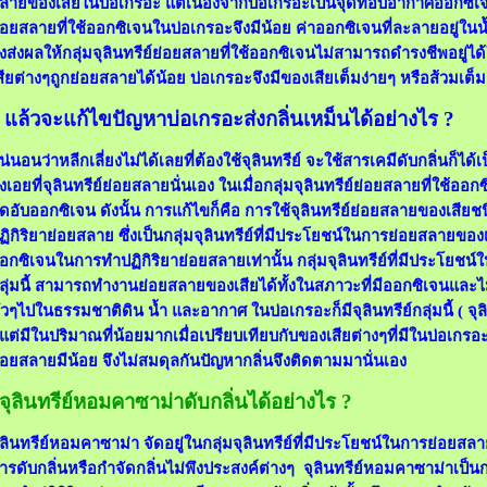
ลายของเสียในบ่อเกรอะ แต่เนื่องจากบ่อเกรอะเป็นจุดที่อับอากาศออกซิเจน
่อยสลายที่ใช้ออกซิเจนในบ่อเกรอะจึงมีน้อย ค่าออกซิเจนที่ละลายอยู่ใน
ึงส่งผลให้กลุ่มจุลินทรีย์ย่อยสลายที่ใช้ออกซิเจนไม่สามารถดำรงชีพอยู่ไ
สียต่างๆถูกย่อยสลายได้น้อย บ่อเกรอะจึงมีของเสียเต็มง่ายๆ หรือส้วมเต็มง
แล้วจะแก้ไขปัญหาบ่อเกรอะส่งกลิ่นเหม็นได้อย่างไร ?
น่นอนว่าหลีกเลี่ยงไม่ได้เลยที่ต้องใช้จุลินทรีย์ จะใช้สารเคมีดับกลิ่นก็ได้เ
งเอยที่จุลินทรีย์ย่อยสลายนั่นเอง ในเมื่อกลุ่มจุลินทรีย์ย่อยสลายที่ใช้อ
ุดอับออกซิเจน ดังนั้น การแก้ไขก็คือ การใช้จุลินทรีย์ย่อยสลายของเสีย
ฏิกิริยาย่อยสลาย ซึ่งเป็นกลุ่มจุลินทรีย์ที่มีประโยชน์ในการย่อยสลายของเส
อกซิเจนในการทำปฏิกิริยาย่อยสลายเท่านั้น กลุ่มจุลินทรีย์ที่มีประโยชน์
ลุ่มนี้ สามารถทำงานย่อยสลายของเสียได้ทั้งในสภาวะที่มีออกซิเจนและไ
ั่วๆไปในธรรมชาติดิน น้ำ และอากาศ ในบ่อเกรอะก็มีจุลินทรีย์กลุ่มนี้ ( จุล
 แต่มีในปริมาณที่น้อยมากเมื่อเปรียบเทียบกับของเสียต่างๆที่มีในบ่อเกรอ
่อยสลายมีน้อย จึงไม่สมดุลกันปัญหากลิ่นจึงติดตามมานั่นเอง
จุลินทรีย์หอมคาซาม่าดับกลิ่นได้อย่างไร ?
ุลินทรีย์หอมคาซาม่า
จัดอยู่ในกลุ่มจุลินทรีย์ที่มีประโยชน์ในการย่อยส
ารดับกลิ่นหรือกำจัดกลิ่นไม่พึงประสงค์ต่างๆ
จุลินทรีย์หอมคาซาม่าเป็นกลุ