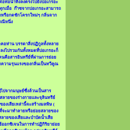
ต่อท่อน้ำทิ้งลงตรงไปยังบ่อเกรอะ
ด้ทุกเมื่อ ก๊าซจากบ่อเกรอะสามารถ
ำหรือกดชักโครกใหม่ๆ กลิ่นจาก
ณีหนึ่ง
อคอห่าน บรรดาสิ่งปฏิกูลทั้งหลาย
่อลงไปรวมกันทั้งหมดที่บ่อเกรอะก็
ๆคนคือสารอินทรีย์ที่ผ่านการย่อย
่มความรุนแรงของกลิ่นเป็นทวีคูณ
ญ่ไปจากมนุษย์ซึ่งล้วนเป็นสาร
อยสลายของร่างกายและจุลินทรีย์
ของเสียเหล่านี้จะสร้างมลพิษ (
สิ่งที่จะมาทำลายหรือย่อยสลายของ
อยสลายของเสียและบำบัดน้ำเสีย
่ใช้ออกซิเจนในการทำปฏิกิริยาย่อย