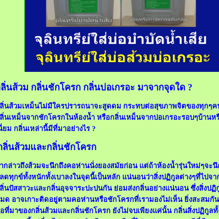
ลิ่นส้วม กลิ่นชักโครก กลิ่นบ่อเกรอะ มาจากจุดใด ?
ลิ่นส้วมเหม็นไม่มีใครปรารถนาจะสูดดม กระทบต่อสุขภาพจิตของทุกๆคนที
ลิ่นเหม็นจากชักโครกในห้องน้ำ หรือกลิ่นเหม็นจากบ่อเกรอะรอบๆบ้าน
นี่ยม กลิ่นเหล่านี้มีที่มาอย่างไร ?
กลิ่นส้วมและกลิ่นชักโครก
้ากล่าวถึงส้วมจะนึกถึงคอห่านนั่งยองสมัยก่อน แต่ถ้าห้องน้ำรุ่นใหม่ๆจะนึก
ลดทุกข์ทั้งหนักทั้งเบาลงในจุดนี้เป็นหลัก แน่นอนว่าสิ่งปฏิกูลต่างๆที่ไปจากม
ลิ่นปัสสาวะและกลิ่นอุจจาระปะปนกัน ย่อมส่งกลิ่นอย่างแน่นอน ซึ่งสิ่งปฏิกู
มด อาจเกาะติดอยู่ตามคอห่านหรือชักโครกที่เรามองไม่เห็น ยิ่งสะสมกันเป
ือที่มาของกลิ่นส้วมและกลิ่นชักโครก ยังไม่จบเพียงแค่นั้น กลิ่นสิ่งปฏิกูลท