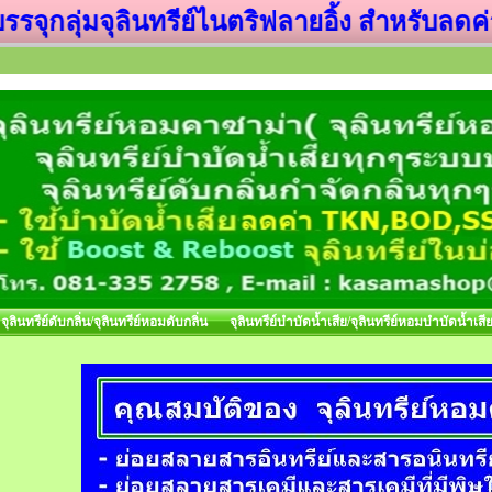
ุ่มจุลินทรีย์ไนตริฟลายอิ้ง สำหรับลดค่า TK
จุลินทรีย์ดับกลิ่น/จุลินทรีย์หอมดับกลิ่น
จุลินทรีย์บำบัดน้ำเสีย/จุลินทรีย์หอมบำบัดน้ำเสี