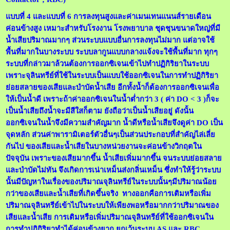
แบบที่ 4 และแบบที่ 6 การลงทุนสูงและค่าเมนเทนแนนส์รายเดือน
ค่อนข้างสูง เหมาะสำหรับโรงงาน โรงพยาบาล ชุดชุนขนาดใหญ่ที่มี
น้ำเสียปริมาณมากๆ ส่วนระบบแบบอื่นการลงทุนไม่มาก แต่อาจใช้
พื้นที่มากในบางระบบ ระบบลากูนแบบกลางแจ้งจะใช้พื้นที่มาก ทุกๆ
ระบบที่กล่าวมาล้วนต้องการออกซิเจนเข้าไปทำปฏิกิริยาในระบบ
เพราะจุลินทรีย์ที่ใช้ในระบบเป็นแบบใช้ออกซิเจนในการทำปฏิกิริยา
ย่อยสลายของเสียและบำบัดน้ำเสีย อีกทั้งน้ำก็ต้องการออกซิเจนเพื่อ
ให้เป็นน้ำดี เพราะถ้าค่าออกซิเจนในน้ำต่ำกว่า 3 ( ค่า DO < 3 )ก็จะ
เป็นน้ำเสียถึงน้ำจะมีสีใสก็ตาม ยังถือว่าเป็นน้ำเสียอยู่ ดังนั้น
ออกซิเจนในน้ำจึงมีความสำคัญมาก น้ำดีหรือน้ำเสียจึงดูค่า DO เป็น
จุดหลัก ส่วนค่าพารามิเตอร์ตัวอื่นๆเป็นส่วนประกอบที่สำคัญไล่เลี่ย
กันไป ของเสียและน้ำเสียในบางหน่วยงานจะค่อนข้างวิกฤตใน
ปัจจุบัน เพราะของเสียมากขึ้น น้ำเสียเพิ่มมากขึ้น จนระบบย่อยสลาย
และบำบัดไม่ทัน จึงเกิดการเน่าเหม็นส่งกลิ่นเหม็น ซึ่งทำให้รู้ว่าระบบ
นั้นมีปัญหาในเรื่องของปริมาณจุลินทรีย์ในระบบนั้นๆมีปริมาณน้อย
กว่าของเสียและน้ำเสียที่เกิดขึ้นจริง ทางออกคือการเติมหรือเพิ่ม
ปริมาณจุลินทรีย์เข้าไปในระบบให้เพียงพอหรือมากกว่าปริมาณของ
เสียและน้ำเสีย การเติมหรือเพิ่มปริมาณจุลินทรีย์ที่ใช้ออกซิเจนใน
การทำปฏิกิริยาทำได้ค่อนข้างยาก ยกเว้นระบบ AS และ RBC