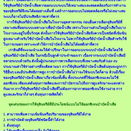
ใช้จุลินทรีย์บำบัดน้ำเสียควรออกแบบระบบให้เหมาะสมและสอดคล้องกับการทำงาน
ของจุลินทรีย์จึงจะได้ผลอย่างเต็มที่ แต่ถ้าการออกแบบไม่สอดคล้องหรือไม่เหมาะสม
ระบบก็อาจไม่มีประสิทธิภาพเท่าที่ควร
การใช้จุลินทรีย์บำบัดน้ำเสียในโรงงานอุตสาหกรรม ก่อนอื่นควรเลือกจุลินทรีย์ที่
เหมาะสมที่ออกแบบเฉพาะมาเพื่อบำบัดน้ำเสีย เพราะโรงงานส่วนใหญ่น้ำเสียในบาง
โรงงานจะอยู่ในขั้นวิกฤต ดังนั้นการใช้จุลินทรีย์บำบัดน้ำเสียจึงควรเป็นชนิดที่เข้มข้น
สูงเหมาะสำหรับใช้บำบัดน้ำเสียในโรงงาน ไม่ควรใช้จุลินทรีย์บำบัดน้ำเสียสำหรับใช้
ในการเกษตร เพราะจะทำให้การบำบัดน้ำเสียไม่ได้ผลดีเท่าที่ควร
เรายินดีที่จะแนะนำและให้คำปรึกษาในการออกแบบระบบบำบัดน้ำเสียโดยใช้
จุลินทรีย์บำบัดน้ำเสีย ในกรณีเป็นลูกค้าประจำของเรา เนื่องจากระบบบำบัดน้ำเสียมี
หลายระบบด้วยกัน ดังนั้นผู้ประกอบการควรเลือกระบบที่เหมาะสมกับตัวเอง งบ
ประมาณค่าใช้จ่ายต่างๆที่จะติดตามมา การใช้จุลินทรีย์บำบัดน้ำเสียต้นทุนจะถูกกว่า
วิธีอื่นๆ และมีประสิทธิภาพสูง การบำบัดน้ำเสียไม่ว่าจะใช้ระบบใดก็ตาม ล้วนมีเรื่อง
ของจุลินทรีย์บำบัดน้ำเสียมาเกี่ยวข้องทั้งสิ้น ทั้งประเภทที่ใช้ออกซิเจนและไม่ใช้
ออกซิเจน เพียงแต่ต้นทุนการผลิตและการบำบัดรวมไปถึงการดูแลรักษาจะแตกต่าง
กันมาก การใช้จุลินทรีย์บำบัดน้ำเสียที่ไม่ต้องการอากาศออกซิเจนใช้งานง่าย การ
ดูแลและรักษาก็ง่ายๆ ต้นทุนการผลิตก็ต่ำ
จุดเด่นๆของการใช้จุลินทรีย์ที่มีประโยชน์แบบไม่ใช้ออกซิเจนบำบัดน้ำเสีย
1. สามารถเพิ่มความเข้มข้นหรือปริมาณของจุลินทรีย์ได้ง่าย
2. การบำบัดด้วยจุลินทรีย์ชนิดนี้ทำได้ง่าย
3. ต้นทุนถูก
4. ได้ผลหรือเห็นผลรวดเร็ว ถ้าใช้ถูกจุด