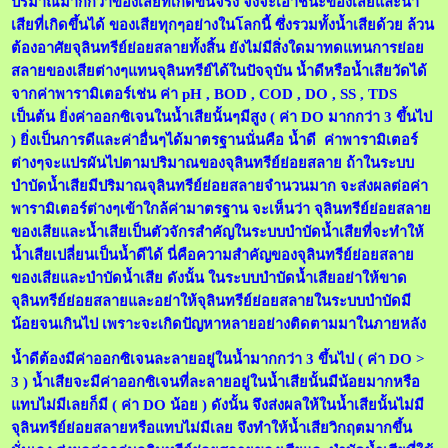
ปริมาณมากกว่าของเสียที่เกิดขึ้นจริง จึงจะเอาชนะของเสียและน้ำ
เสียที่เกิดขึ้นได้ ของเสียทุกๆอย่างในโลกนี้ ซึ่งรวมทั้งน้ำเสียด้วย ล้วน
ต้องอาศัยจุลินทรีย์ย่อยสลายทั้งสิ้น ยังไม่มีสิ่งใดมาทดแทนการย่อย
สลายของเสียต่างๆแทนจุลินทรีย์ได้ในปัจจุบัน น้ำดีหรือน้ำเสียวัดได้
จากค่าพารามิเตอร์เช่น ค่า pH , BOD , COD , DO , SS , TDS
เป็นต้น ยิ่งค่าออกซิเจนในน้ำเสียนั้นๆมีสูง ( ค่า DO มากกว่า 3 ขึ้นไป
) ยิ่งเป็นการดีและค่าอื่นๆได้มาตรฐานนั่นคือ น้ำดี ค่าพารามิเตอร์
ต่างๆจะแปรผันไปตามปริมาณของจุลินทรีย์ย่อยสลาย ถ้าในระบบ
บำบัดน้ำเสียมีปริมาณจุลินทรีย์ย่อยสลายจำนวนมาก จะส่งผลต่อค่า
พารามิเตอร์ต่างๆเข้าใกล้ค่ามาตรฐาน จะเห็นว่า จุลินทรีย์ย่อยสลาย
ของเสียและน้ำเสียเป็นตัวจักรสำคัญในระบบบำบัดน้ำเสียที่จะทำให้
น้ำเสียเปลี่ยนเป็นน้ำดีได้ นี่คือความสำคัญของจุลินทรีย์ย่อยสลาย
ของเสียและบำบัดน้ำเสีย ดังนั้น ในระบบบำบัดน้ำเสียอย่าให้ขาด
จุลินทรีย์ย่อยสลายและอย่าให้จุลินทรีย์ย่อยสลายในระบบบำบัดมี
น้อยจนเกินไป เพราะจะเกิดปัญหาหลายอย่างติดตามมาในภายหลัง
น้ำดีต้องมีค่าออกซิเจนละลายอยู่ในน้ำมากกว่า 3 ขึ้นไป ( ค่า DO >
3 ) น้ำเสียจะมีค่าออกซิเจนที่ละลายอยู่ในน้ำเสียนั้นมีน้อยมากหรือ
แทบไม่มีเลยก็มี ( ค่า DO น้อย ) ดังนั้น จึงส่งผลให้ในน้ำเสียนั้นไม่มี
จุลินทรีย์ย่อยสลายหรือแทบไม่มีเลย จึงทำให้น้ำเสียวิกฤตมากขึ้น