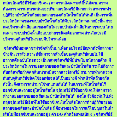
กลุ่มจุลินทรีย์ที่ใช้ออกซิเจน ) สามารถสังเคราะห์ขึ้นได้ตามความ
ต้องการ ความหนาแน่นของปริมาณจุลินทรีย์มีมากกว่า สามารถทำ
ปฏิกิริยาบำบัดน้ำเสียย่อยสลายของเสียในน้ำเสียได้ทันที เป็นการเพิ่ม
ประสิทธิภาพของระบบบำบัดน้ำเสียให้มีประสิทธิภาพมากยิ่งขึ้น ช่วย
ลดปริมาณน้ำเสียและของเสียในระบบบำบัดน้ำเสียในทุกๆระบบ โดย
เฉพาะระบบบำบัดน้ำเสียแบบง่ายๆชนิดเติมอากาศ ส่วนใหญ่จะมี
ปริมาณจุลินทรีย์ในระบบมีปริมาณน้อย
จุลินทรีย์หอมคาซาม่าจัดทำขึ้นมาเพื่อตอบโจทย์ปัญหาดังที่กล่าวมา
ข้างต้น เราสังเคราะห์ขึ้นมาจากหัวเชื้อของจุลินทรีย์แบบไม่ใช้
อากาศต้นฉบับโดยตรง เป็นกลุ่มจุลินทรีย์ที่มีประโยชน์หลายด้าน มี
ประสิทธิภาพในการย่อยสลายของเสียและบำบัดน้ำเสีย รวมไปถึงการ
ดับกลิ่นหรือกำจัดกลิ่นเน่าเหม็นจากสารอินทรีย์ สามารถทำงานร่วม
กันกับจุลินทรีย์ชนิดใช้ออกซิเจนได้เป็นอย่างดี ทำหน้าที่คล้ายๆกัน
ดังนั้น จึงสามารถนำมาใช้ทดแทนกันได้ ในสภาวะที่ในน้ำเสียไร้
ออกซิเจนละลายอยู่ในน้ำเสียนั้น จุลินทรีย์ที่ใช้ออกซิเจนไม่สามารถ
ทำงานย่อยสลายของเสียและบำบัดน้ำเสียได้ ดังนั้น จึงต้องหันไปเพิ่ง
กลุ่มจุลินทรีย์อีเอ็มที่ไม่ใช้ออกซิเจนในน้ำเสียในการทำปฏิกิริยาย่อย
สลายของเสียและบำบัดน้ำเสีย นี่คือทางออกในการแก้ไขปัญหาในน้ำ
เสียไม่มีออกซิเจนละลายอยู่ ( ค่า DO ต่ำหรือแทบเป็น 0 ) จุลินทรีย์อี