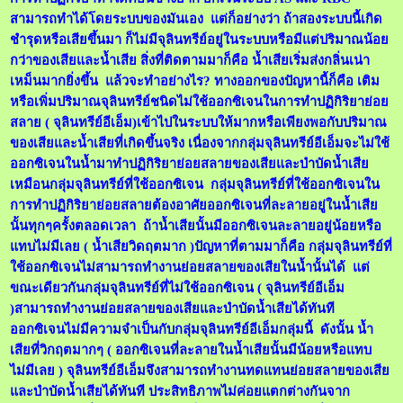
สามารถทำได้โดยระบบของมันเอง แต่ก็อย่างว่า ถ้าสองระบบนี้เกิด
ชำรุดหรือเสียขึ้นมา ก็ไม่มีจุลินทรีย์อยู่ในระบบหรือมีแต่ปริมาณน้อย
กว่าของเสียและน้ำเสีย สิ่งที่ติดตามมาก็คือ น้ำเสียเริ่มส่งกลิ่นเน่า
เหม็นมากยิ่งขึ้น แล้วจะทำอย่างไร? ทางออกของปัญหานี้ก็คือ เติม
หรือเพิ่มปริมาณจุลินทรีย์ชนิดไม่ใช้ออกซิเจนในการทำปฏิกิริยาย่อย
สลาย ( จุลินทรีย์อีเอ็ม)เข้าไปในระบบให้มากหรือเพียงพอกับปริมาณ
ของเสียและน้ำเสียที่เกิดขึ้นจริง เนื่องจากกลุ่มจุลินทรีย์อีเอ็มจะไม่ใช้
ออกซิเจนในน้ำมาทำปฏิกิริยาย่อยสลายของเสียและบำบัดน้ำเสีย
เหมือนกลุ่มจุลินทรีย์ที่ใช้ออกซิเจน กลุ่มจุลินทรีย์ที่ใช้ออกซิเจนใน
การทำปฏิกิริยาย่อยสลายต้องอาศัยออกซิเจนที่ละลายอยู่ในน้ำเสีย
นั้นทุกๆครั้งตลอดเวลา ถ้าน้ำเสียนั้นมีออกซิเจนละลายอยู่น้อยหรือ
แทบไม่มีเลย ( น้ำเสียวิดฤตมาก )ปัญหาที่ตามมาก็คือ กลุ่มจุลินทรีย์ที่
ใช้ออกซิเจนไม่สามารถทำงานย่อยสลายของเสียในน้ำนั้นได้ แต่
ขณะเดียวกันกลุ่มจุลินทรีย์ที่ไม่ใช้ออกซิเจน ( จุลินทรีย์อีเอ็ม
)สามารถทำงานย่อยสลายของเสียและบำบัดน้ำเสียได้ทันที
ออกซิเจนไม่มีความจำเป็นกับกลุ่มจุลินทรีย์อีเอ็มกลุ่มนี้ ดังนั้น น้ำ
เสียที่วิกฤตมากๆ ( ออกซิเจนที่ละลายในน้ำเสียนั้นมีน้อยหรือแทบ
ไม่มีเลย ) จุลินทรีย์อีเอ็มจึงสามารถทำงานทดแทนย่อยสลายของเสีย
และบำบัดน้ำเสียได้ทันที ประสิทธิภาพไม่ค่อยแตกต่างกันจาก