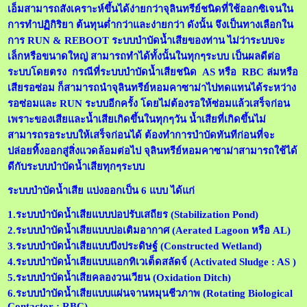
เอ็มสามารถสังเคราะห์ขึ้นได้ง่ายกว่าจุลินทรีย์ชนิดที่ใช้ออกซิเจนใน
การทำปฏิกิริยา ต้นทุนต่ำกว่าและง่ายกว่า ดังนั้น จึงเป็นทางเลือกใน
การ RUN & REBOOT ระบบบำบัดน้ำเสียของท่าน ไม่ว่าระบบจะ
เล็กหรือขนาดใหญ่ สามารถทำได้ทั้งนั้นในทุกๆระบบ เป็นผลดีต่อ
ระบบโดยตรง กรณีที่ระบบบำบัดน้ำเสียชนิด AS หรือ RBC ล่มหรือ
เสียรอซ่อม ก็สามารถนำจุลินทรีย์หอมคาซาม่าไปทดแทนได้ระหว่าง
รอซ่อมและ RUN ระบบอีกครั้ง โดยไม่ต้องรอให้ซ่อมแล้วเสร็จก่อน
เพราะของเสียและน้ำเสียเกิดขึ้นในทุกๆวัน น้ำเสียที่เกิดขึ้นไม่
สามารถรอระบบให้เสร็จก่อนได้ ต้องทำการบำบัดทันทีก่อนที่จะ
ปล่อยทิ้งออกสู่สิ่งแวดล้อมต่อไป จุลินทรีย์หอมคาซาม่าสามารถใช้ได้
ดีกับระบบบำบัดน้ำเสียทุกๆระบบ
ระบบบำบัดน้ำเสีย แบ่งออกเป็น 6 แบบ ได้แก่
1.ระบบบำบัดน้ำเสียแบบบ่อปรับเสถียร (Stabilization Pond)
2.ระบบบำบัดน้ำเสียแบบบ่อเติมอากาศ (Aerated Lagoon หรือ AL)
3.ระบบบำบัดน้ำเสียแบบบึงประดิษฐ์ (Constructed Wetland)
4.ระบบบำบัดน้ำเสียแบบแอกทิเวเต็ดสลัดจ์ (Activated Sludge : AS )
5.ระบบบำบัดน้ำเสียคลองวนเวียน (Oxidation Ditch)
6.ระบบบำบัดน้ำเสียแบบแผ่นจานหมุนชีวภาพ (Rotating Biological
Contactor ; RBC)