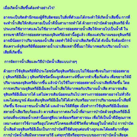
เมื่อเกิดน้ำเสียขึ้นต้องทำอย่างไร?
อาจจะเป็นจิตสำนึกของผู้ที่รับผิดชอบในสิ่งที่ตัวเองได้กระทำให้เกิดน้ำเสียขึ้น การที่
จะทำน้ำเสียให้กลับกลายเป็นน้ำดีนั้นสามารถทำได้ ด้วยการบำบัดด้วยจุลินทรีย์ ทั้ง
ประเภทใช้อากาศและไม่ใช้อากาศในการย่อยสลายน้ำเสียให้กลายไปเป็นน้ำดี ใน
ธรรมชาติก็มีการย่อยสลายของจุลินทรีย์เหล่านี้อยู่แล้ว เพียงแต่ปริมาณของจุลินทรีย์
อาจมีน้อยกว่าปริมาณของน้ำเสีย เลยทำให้น้ำเน่าเสียเกิดขึ้นได้ ดังนั้น จึงต้องมีการ
สังเคราะห์จุลินทรีย์ที่ย่อยสลายน้ำเน่าเสียเหล่านี้ขึ้นมาให้มากพอกับปริมาณน้ำเน่า
เสียที่เกิดขึ้น
การจัดการน้ำเสียและวิธีบําบัดน้ำเสียแบบง่ายๆ
ด้วยการใช้จุลินทรีย์ที่มีประโยชน์หรือจุลินทรีย์แบบไม่ใช้ออกซิเจนในการย่อยสลาย
( จุลินทรีย์อีเอ็ม ) จุลินทรีย์ชนิดนี้จะถูกสังเคราะห์ขึ้นจากหัวเชื้อเริ่มต้น เพื่อขยายให้มี
ปริมาณของจุลินทรีย์มากขึ้น แล้วนำไปใช้ในการย่อยสลายน้ำเน่าเสียที่เกิดขึ้น โดย
การเทปริมาณจุลินทรีย์อีเอ็มลงในน้ำเสียให้มากพอกับปริมาณน้ำเสีย สามารถเติม
จุลินทรีย์อีเอ็มมากได้ แต่ไม่ควรเติมน้อยจนเกินไป เพราะการย่อยสลายอาจไม่ทั่วถึง
และไม่สมบูรณ์ ต้องเติมจุลินทรีย์อีเอ็มให้ได้เท่ากับหรือมากกว่าปริมาณของน้ำเสียที่
เกิดขึ้น จึงจะเอาชนะน้ำเสียได้ และถ้าจะให้ดีที่สุด เมื่อทำการใช้จุลินทรีย์อีเอ็มย่อย
สลายน้ำเสียเรียบร้อยแล้ว ควรเติมอากาศลงในน้ำที่ผ่านการบำบัดด้วยจุลินทรีย์อีเอ็
มก่อนที่จะปล่อยน้ำเหล่านี้ออกสู่สิ่งแวดล้อมหรือสาธารณะ เพื่อให้เป็นน้ำดีมีคุณภาพ
เหมาะต่อการใช้งานหรืออุปโภคบริโภคของสิ่งมีชีวิตที่อาศัยอยู่ในน้ำต่อไป การบําบัด
น้ำเสียด้วยจุลินทรีย์อีเอ็มเป็นการบำบัดที่ใช้ต้นทุนค่อนข้างถูกและได้ผลดีมากที่สุด
การบำบัดน้ำเสียมีหลากหลายวิธี แต่ทุกๆวิธีหรือทุกๆระบบของการบำบัดน้ำเสียจุด