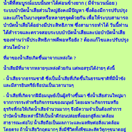
น้ำดีที่สมบูรณ์แบบนั้นหาได้ค่อนข้างยาก ( มีจำนวนน้อย )
ระบบบำบัดน้ำเสียส่วนใหญ่ยังคงมีปัญหา ซึ่งต้องมีการปรับปรุง
และแก้ไขในบางจุดหรือหลายๆจุดด้วยกัน เพื่อให้ระบบสามารถ
บำบัดน้ำเสียได้อย่างมีประสิทธิภาพ ซึ่งสามารถทำได้ วันนี้ท่าน
ได้สำรวจและตรวจสอบระบบบำบัดน้ำเสียและบ่อบำบัดน้ำเสีย
ของท่านว่ามีประสิทธิภาพดีพอหรือยัง ? ต้องแก้ไขและปรับปรุง
ส่วนใดบ้าง ?
ที่มาของน้ำเสียเกิดขึ้นมาจากแหล่งใด ?
น้ำเสียมีที่มาจากหลายๆแหล่งด้วยกัน แต่พอสรุปได้ง่ายๆ ดังนี้
- น้ำเสียจากธรรมชาติ ซึ่งเป็นน้ำเสียที่เกิดขึ้นในธรรมชาติที่มีน้ำขัง
และมีสารอินทรีย์เจือปนเป็นเวลานานๆ
- น้ำเสียที่เกิดจากฝีมือมนุษย์เป็นผู้สร้างขึ้นมา ซึ่งน้ำเสียส่วนใหญ่มา
จากการกระทำหรือกิจกรรมของมนุษย์ โดยเฉพาะกิจกรรมหรือ
ธุรกิจที่ก่อให้เกิดน้ำเสียจำนวนมากๆ จึงมีความจำเป็นต้องทำการ
บำบัดน้ำเสียเหล่านี้ให้เป็นน้ำดีก่อนปล่อยทิ้งออกสู่สิ่งแวดล้อม
สาธารณะต่อไป น้ำเสียถือเป็นมลภาวะและมลพิษต่อสิ่งแวดล้อม
โดยตรง ถ้าน้ำเสียวิกฤตมากๆ สิ่งมีชีวิตทั้งพืชและสัตว์ทุกๆขนาดอยู่