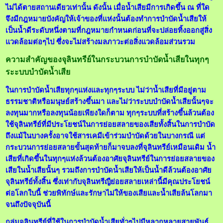
ไม่ได้ตายสถานเดียวเท่านั้น ดังนั้น เมื่อน้ำเสียมีการเกิดขึ้น ณ ที่ใด
จึงมีกฎหมายบังคัญให้เจ้าของที่แห่งนั้นต้องทำการบำบัดน้ำเสียให้
เป็นน้ำดีระดับหนึ่งตามที่กฎหมายกำหนดก่อนที่จะปล่อยทิ้งออกสู่สิ่ง
แวดล้อมต่อๆไป ซึ่งจะไม่สร้างมลภาวะต่อสิ่งแวดล้อมส่วนรวม
ความสำคัญของจุลินทรีย์ในกระบวนการบำบัดน้ำเสียในทุกๆ
ระะบบบำบัดน้ำเสีย
ในการบำบัดน้ำเสียทุกๆแห่งและทุกๆระบบ ไม่ว่าน้ำเสียที่มีอยู่ตาม
ธรรมชาติหรือมนุษย์สร้างขึ้นมา และไม่ว่าระบบบำบัดน้ำเสียนั้นๆจะ
ลงทุนมากหรือลงทุนน้อยเพียงใดก็ตาม ทุกๆระบบที่สร้างขึ้นล้วนต้อง
ใช้จุลินทรีย์ที่มีประโยชน์ในการย่อยสลายของเสียทั้งสิ้นในการบำบัด
ถึงแม้ในบางครั้งอาจใช้สารเคมีเข้าร่วมบำบัดด้วยในบางกรณี แต่
กระบวนการย่อยสลายขั้นสุดท้ายก็มาจบลงที่จุลินทรีย์เหมือนเดิม น้ำ
เสียที่เกิดขึ้นในทุกๆแห่งล้วนต้องอาศัยจุลินทรีย์ในการย่อยสลายของ
เสียในน้ำเสียนั้นๆ รวมถึงการบำบัดน้ำเสียให้เป็นน้ำดีล้วนต้องอาศัย
จุลินทรีย์ทั้งสิ้น ซึ่งเท่ากับจุลินทรีญืย่อยสลายเหล่านี้มีคุณประโยชน์
ต่อโลกใบนี้ ช่วยพิทักษ์และรักษาไม่ให้ของเสียและน้ำเสียล้นโลกมา
จนถึงปัจจุบันนี้
กลุ่มจุลินทรีย์ที่ใช้ในการบำบัดน้ำเสียทั่วๆไปมีหลากหลายสายพันธุ์