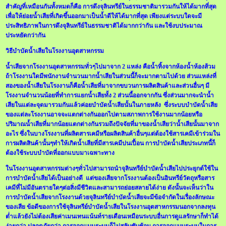
สำคัญที่เหมือนกันทั้งหมดก็คือ การดึงจุลินทรีย์ในธรรมชาติมารวมกันให้ได้มากที่สุด
เพื่อให้ย่อยน้ำเสียที่เกิดขึ้นออกมาเป็นน้ำดีให้ได้มากที่สุด เพียงแต่ระบบใดจะมี
ประสิทธิภาพในการดึงจุลินทรีย์ในธรรมชาติได้มากกว่ากัน และใช้งบประมาณ
ประหยัดกว่ากัน
วิธีบำบัดน้ำเสียในโรงงานอุตสาหกรรม
น้ำเสียจากโรงงานอุตสาหกรรมทั่วๆไปมาจาก 2 แหล่ง คือน้ำทิ้งจากห้องน้ำห้องส้วม
ถ้าโรงงานใดมีพนักงานจำนวนมากน้ำเสียในส่วนนี้ก็จะมากตามไปด้วย ส่วนแหล่งที่
สองของน้ำเสียในโรงงานก็คือน้ำเสียที่มาจากขบวนการผลิตสินค้าและส่วนอื่นๆ มี
โรงงานจำนวนน้อยที่ทำการแยกน้ำเสียทั้ง 2 ส่วนนี้ออกจากกัน ซึ่งส่วนมากจะนำน้ำ
เสียในแต่ละจุดมารวมกันแล้วค่อยบำบัดน้ำเสียนั้นในภายหลัง ซึ่งระบบบำบัดน้ำเสีย
ของแต่ละโรงงานอาจจะแตกต่างกันออกไปตามสภาพการใช้งานมากน้อยหรือ
ปริมาณน้ำเสียที่มากน้อยแตกต่างกันรวมถึงปัจจัยที่มาของน้ำเสียว่าน้ำเสียนั้นมาจาก
อะไร ซึ่งในบางโรงงานที่ผลิตสารเคมีหรือผลิตสินค้าอื่นๆแต่ต้องใช้สารเคมีเข้าร่วมใน
การผลิตสินค้านั้นๆทำให้เกิดน้ำเสียที่มีสารเคมีปนเปื้อน การบำบัดน้ำเสียประเภทนี้ก็
ต้องใช้ระบบบำบัดที่ออกแบบมาเฉพาะทาง
ในโรงงานอุตสาหกรรมต่างๆทั่วไปสามารถนำจุลินทรีย์บำบัดน้ำเสียไปประยุกต์ใช้ใน
การบำบัดน้ำเสียได้เป็นอย่างดี แต่ของเสียจากโรงงานต้องเป็นอินทรีย์วัตถุหรือสาร
เคมีที่ไม่มีอันตรายใดๆต่อสิ่งมีชีวิตและสามารถย่อยสลายได้ง่าย ดังนั้นจะเห็นว่าใน
การบำบัดน้ำเสียจากโรงงานด้วยจุลินทรีย์บำบัดน้ำเสียจะมีข้อจำกัดในเรื่องลักษณะ
ของเสีย ข้อดีของการใช้จุลินทรีย์บำบัดน้ำเสียในโรงงานอุตสาหกรรมนอกจากลงทุน
ต่ำแล้วยังไม่ต้องเสียค่าเมนเทนแน้นท์รายเดือนเหมือนระบบอื่นการดูแลรักษาก็ทำได้
ง่ายกว่า ปลอดภัยกว่า การออกแบบระบบก็ไม่สลับซับซ้อน การออกแบบระบบในการ