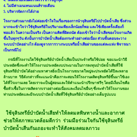
4. ไม่มีค่าเมนเทนแนนส์รายเดือน
5. บริหารจัดการได้ง่าย
โรงงานส่วนมากยังไม่ค่อยเข้าใจในเรื่องของการนำจุลินทรีย์ไปบำบัดน้ำเสีย ซึ่งส่วน
มากจะเข้าใจว่าใช้จุลินทรีย์ในปริมาณเพียงเล็กน้อยก็พอ และใช้เพียงครั้งเดียงก็
พอแล้ว ในความเป็นจริง เป็นความคิดที่ผิดถนัด ต้องเข้าใจว่าน้ำเสียของโรงงานเกิด
ขึ้นในทุกๆวัน ดังนั้นการบำบัดน้ำเสียต้องกระทำอย่างต่อเนื่อง ส่วนขั้นตอนจะวาง
ระบบบำบัดอย่างไร ต้องดูจากการวางระบบหรือน้ำเสียผ่านของแต่ละแห่ง พิจารณา
เป็นกรณีไป
กรณีที่โรงงานใดใช้จุลินทรีย์บำบัดน้ำเสียเป็นประจำหรือใช้บ่อย ขอแนะนำวิธี
ประหยัดซึ่งจะทำให้โรงงานประหยัดงบประมาณในการลงทุนบำบัดน้ำเสียที่ใช้
จุลินทรีย์บำบัดได้อย่างมหาศาลยิ่งเป็นโรงงานขนาดใหญ่จะประหยัดได้ปีละหลาย
ล้านบาท วิธีดังกล่าวที่จะแนะนำคือเราจะสอนให้โรงงานผลิตจุลินทรีย์ขึ้นมาใช้เอง
ได้ที่โรงงานเลย โดยเราจะเป็นผู้สอนและให้คำแนะนำปรึกษาฟรีๆ โดยมีเงื่อนไขคือ
ซื้อหัวเชื้อในการผลิตจากเราอย่างต่อเนื่องและเงื่อนไขอื่นๆ ซึ่งจะทำให้โรงงานของ
ท่านประหยัดและมีระบบบำบัดน้ำเสียที่ใช้จุลินทรีย์บำบัดอย่างเต็มรูปแบบ
ใช้จุลินทรีย์บำบัดน้ำเสียทำให้ลดมลพิษทางน้ำและอากาศ
ช่วยให้สภาพแวดล้อมดีกว่า ร่วมมือร่วมใจกันใช้จุลินทรีย์
บำบัดน้ำเสีนกันเถอะจะทำให้สังคมลดมลภาวะ