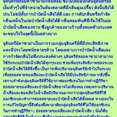
จุลินทรีย์หอมคาซาม่ามีกลิ่นหอม ซึ่งไม่เหมือนกลิ่นจุลินทรีย์อี
เอ็มทั่วๆไปที่จำหน่ายในท้องตลาดที่มีกลิ่นฉุนเปรี้ยว ดังนั้นจึงได้
ประโยชน์ทั้งการบำบัดน้ำเสียได้ดี และ การดับกลิ่นหรือกำจัด
กลิ่นเหม็นในบ่อบำบัดน้ำเสียได้ดี กลิ่นหอมทันทีที่เริ่มใช้ในบ่อ
บำบัดน้ำเสียของท่าน ซึ่งลูกค้าของทางร้านทั้งหมดทั่วประเทศ
จะชอบใจในจุดนี้เป็นอย่างมาก
จุลินทรีย์คาซาม่าเป็นการรวมกลุ่มจุลินทรีย์ที่มีประสิทธิภาพ
และมีประโดยชน์หลายๆด้าน โดยเฉพาะการบำบัดน้ำเสียและ
การกำจัดกลิ่นไม่พึงประสงค์ต่างๆ
จุลินทรีย์หอมคาซาม่าสามารถ
ใช้กับระบบบำบัดน้ำเสียได้ทุกๆระบบ ช่วยเพิ่มประสิทธิภาพของระบบ
บำบัดน้ำเสียให้ดียิ่งขึ้น เป็นการเพิ่มปริมาณจุลินทรีย์เข้าไปในระบบ
เพื่อย่อยสลายของเสียและบำบัดน้ำเสียให้มีประสิทธิภาพมากยิ่งขึ้น
เพราะลำพังกลุ่มจุลินทรีย์ที่ใช้อากาศออกซิเจนในการทำปฏิกิริยา
ย่อยสลายของเสียและบำบัดน้ำเสียอาจไม่เพียงพอ เหตุเพราะปริมาณ
น้ำเสียและของเสียในน้ำเสียมีปริมาณมากกว่ากลุ่มจุลินทรีย์ที่ใช้
ออกซิเจนจะทำการย่อยสลายและบำบัดน้ำเสียได้ทั้งหมด ทางออกใน
การแก้ไขปัญหานี้จึงต้องพึ่งพาอาศัยกลุ่มจุลินทรีย์ที่ไม่ใช้ออกซิเจน
ในการทำปฏิกิริยา ( ย่อยสลายของเสียและบำบัดน้ำเสีย ) นั่นก็คือ
กลุ่มจุลิทรีย์อีเอ็มนั่นเอง ซึ่งมีความสามารถและทำหน้าที่คล้ายๆกัน