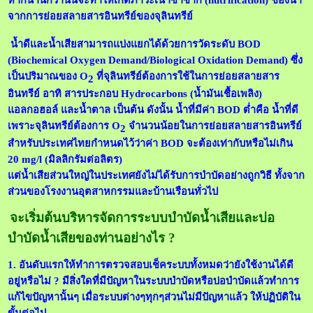
หากนานกว่านั้นจะทำให้เกิดภาวะเน่าซ้ำซาก
(
nutrification
)
ของน้ำ
จากการย่อยสลายสารอินทรีย์ของจุลินท
รีย์
น้ำดีและน้ำเสียสามารถแบ่งแยกได้ด้วยการวัดระดับ
BOD
(Biochemical Oxygen Demand/Biological Oxidation Demand)
ซึ่ง
เป็นปริมาณของ
O
ที่จุลินท
รีย์
ต้องการใช้ในการย่อยสลายสาร
2
อินทรีย์ อาทิ สารประกอบ
Hydrocarbons
(น้ำมันเชื้อเพลิง)
แอลกอฮอล์ และน้ำตาล เป็นต้น ดังนั้น น้ำที่มีค่า
BOD
ต่ำคือ น้ำที่ดี
เพราะจุลินท
รีย์
ต้องการ
O
จำนวนน้อยในการย่อยสลายสารอินทรีย์
2
สำหรับประเทศไทยกำหนดไว้ว่าค่า
BOD
จะต้องเท่ากับหรือไม่เกิน
20
mg/l (
มิลลิกรัมต่อลิตร
)
แต่น้ำเสียส่วนใหญ่ในประเทศยังไม่ได้รับการบำบัดอย่างถูกวิธี ทั้งจาก
ส่วนของโรงงานอุตสาหกรรมและบ้านเรือนทั่วไป
จะเริ่มต้นบริหารจัดการระบบบำบัดน้ำเสียและบ่อ
บำบัดน้ำเสียของท่านอย่างไร ?
1. อันดับแรกให้ทำการตรวจสอบเช็คระบบทั้งหมดว่ายังใช้งานได้ดี
อยู่หรือไม่ ? มีสิ่งใดที่มีปัญหาในระบบบำบัดหรือบ่อบำบัดแล้วทำการ
แก้ไขปัญหานั้นๆ เมื่อระบบต่างๆทุกๆส่วนไม่มีปัญหาแล้ว ให้ปฏิบัติใน