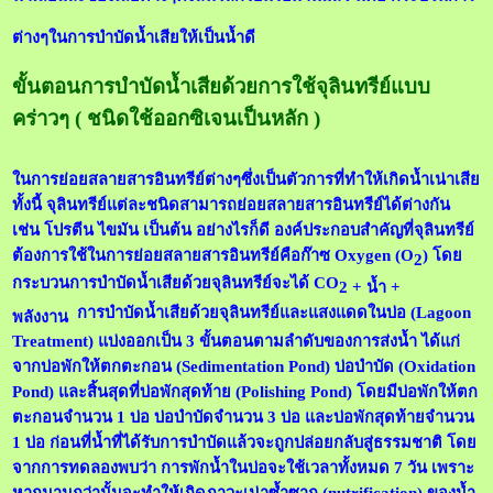
ต่างๆในการบำบัดน้ำเสียให้เป็นน้ำดี
ขั้นตอนการบำบัดน้ำเสียด้วยการใช้จุลินท
รีย์แบบ
คร่าวๆ ( ชนิดใช้ออกซิเจนเป็นหลัก )
ในการย่อยสลายสารอินทรีย์ต่างๆซึ่งเป็นตัวการที่ทำให้เกิดน้ำเน่าเสีย
ทั้งนี้ จุลินท
รีย์
แต่ละชนิดสามารถย่อยสลายสารอินทรีย์ได้ต่างกัน
เช่น โปรตีน ไขมัน เป็นต้น อย่างไรก็ดี องค์ประกอบสำคัญที่จุลินท
รีย์
ต้องการใช้ในการย่อยสลายสารอินทรีย์คือก๊าซ
Oxygen (O
)
โดย
2
กระบวนการบำบัดน้ำเสียด้วยจุลินท
รีย์
จะได้
CO
2 + น้ำ +
การบำบัดน้ำเสียด้วยจุลินท
รีย์
และแสงแดดในบ่อ
(Lagoon
พลังงาน
Treatment)
แบ่งออกเป็น 3 ขั้นตอนตามลำดับของการส่งน้ำ ได้แก่
จากบ่อพักให้ตกตะกอน
(Sedimentation Pond)
บ่อบำบัด
(Oxidation
Pond)
และสิ้นสุดที่บ่อพักสุดท้าย
(Polishing Pond)
โดยมีบ่อพักให้ตก
ตะกอนจำนวน 1 บ่อ บ่อบำบัดจำนวน 3 บ่อ และบ่อพักสุดท้ายจำนวน
1 บ่อ ก่อนที่น้ำที่ได้รับการบำบัดแล้วจะถูกปล่อยกลับสู่ธรรมชาติ โดย
จากการทดลองพบว่า การพักน้ำในบ่อจะใช้เวลาทั้งหมด 7 วัน เพราะ