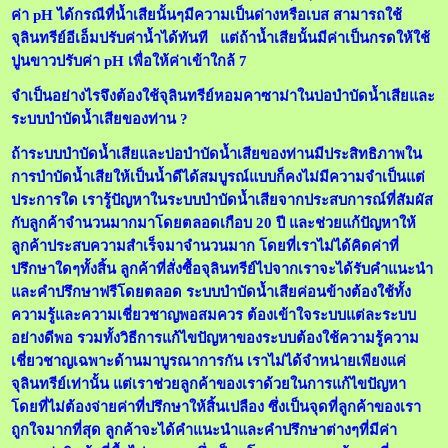
ค่า pH ได้กรณีที่น้ำเสียนั้นๆมีความเป็นด่างหรือเบส สามารถใช้
จุลินทรีย์อีเอ็มปรับค่าน้ำได้ทันที แต่ถ้าน้ำเสียนั้นมีค่าเป็นกรดให้ใช้
ปูนขาวปรับค่า pH เพื่อให้ค่าเข้าใกล้ 7
จำเป็นอย่างไรจึงต้องใช้จุลินทรีย์หอมคาซาม่าในบ่อบำบัดน้ำเสียและ
ระบบบำบัดน้ำเสียของท่าน ?
ถ้าระบบบำบัดน้ำเสียและบ่อบำบัดน้ำเสียของท่านมีประสิทธิภาพใน
การบำบัดน้ำเสียให้เป็นน้ำดีได้สมบูรณ์แบบก็คงไม่มีความจำเป็นแต่
ประการใด เรารู้ปัญหาในระบบบำบัดน้ำเสียจากประสบการณ์ที่สัมผัส
กับลูกค้าจำนวนมากมาโดยตลอดเกือบ 20 ปี และช่วยแก้ปัญหาให้
ลูกค้าประสบความสำเร็จมาจำนวนมาก โดยที่เราไม่ได้คิดค่าที่
ปรึกษาใดๆทั้งสิ้น ลูกค้าที่สั่งซื้อจุลินทรีย์ไปจากเราจะได้รับคำแนะนำ
และคำปรึกษาฟรีโดยตลอด ระบบบำบัดน้ำเสียค่อนข้างต้องใช้ทั้ง
ความรู้และความเชี่ยวชาญพอสมควร ต้องเข้าใจระบบแต่ละระบบ
อย่างดีพอ รวมทั้งวิธีการแก้ไขปัญหาของระบบต้องใช้ความรู้ความ
เชี่ยวชาญเฉพาะด้านมาบูรณาการกัน เราไม่ได้จำหน่ายเพียงแค่
จุลินทรีย์เท่านั้น แต่เราช่วยลูกค้าของเราด้วยในการแก้ไขปัญหา
โดยที่ไม่ต้องจ่ายค่าที่ปรึกษาให้สิ้นเปลือง
ซึ่งเป็นจุดที่ลูกค้าของเรา
ถูกใจมากที่สุด ลูกค้าจะได้คำแนะนำและคำปรึกษาต่างๆที่มีค่า