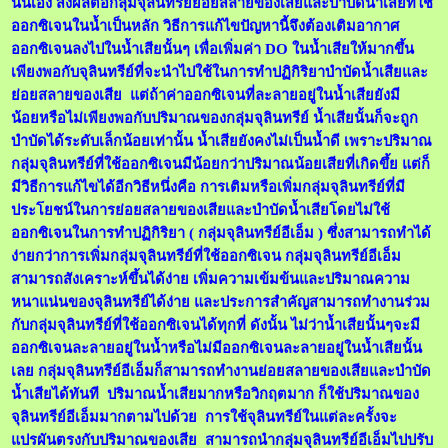
นั่นเอง ส่งผลต่อกลุ่มจุลินทรีย์ย่อยสลายของเสียและบำบัดน้ำเสียที่ใช้
ออกซิเจนในน้ำเป็นหลัก วิธีการแก้ไขปัญหานี้จึงต้องเติมอากาศ
ออกซิเจนลงไปในน้ำเสียนั้นๆ เพื่อเพิ่มค่า DO ในน้ำเสียให้มากขึ้น
เพียงพอกับจุลินทรีย์ที่จะนำไปใช้ในการทำปฏิกิริยาบำบัดน้ำเสียและ
ย่อยสลายของเสีย แต่ถ้าค่าออกซิเจนที่ละลายอยู่ในน้ำเสียยังมี
น้อยหรือไม่เพียงพอกับปริมาณของกลุ่มจุลินทรีย์ น้ำเสียนั้นก็จะถูก
บำบัดได้ระดับเล็กน้อยเท่านั้น น้ำเสียยังคงไม่เป็นน้ำดี เพราะปริมาณ
กลุ่มจุลินทรีย์ที่ใช้ออกซิเจนมีน้อยกว่าปริมาณน้อยเสียที่เกิดขึ้ย แต่ก็
มีวิธีการแก้ไขได้อีกวิธีหนึ่งคือ การเติมหรือเพิ่มกลุ่มจุลินทรีย์ที่มี
ประโยชน์ในการย่อยสลายของเสียและบำบัดน้ำเสียโดยไม่ใช้
ออกซิเจนในการทำปฏิกิริยา ( กลุ่มจุลินทรีย์อีเอ็ม ) ซึ่งสามารถทำได้
ง่ายกว่าการเพิ่มกลุ่มจุลินทรีย์ที่ใช้ออกซิเจน กลุ่มจุลินทรีย์อีเอ็ม
สามารถสังเคราะห์ขึ้นได้ง่าย เพิ่มความเข้มข้นและปริมาณความ
หนาแน่นของจุลินทรีย์ได้ง่าย และประการสำคัญสามารถทำงานร่วม
กับกลุ่มจุลินทรีย์ที่ใช้ออกซิเจนได้ทุกที่ ดังนั้น ไม่ว่าน้ำเสียนั้นๆจะมี
ออกซิเจนละลายอยู่ในน้ำหรือไม่มีออกซิเจนละลายอยู่ในน้ำเสียนั้น
เลย กลุ่มจุลินทรีย์อีเอ็มก็สามารถทำงานย่อยสลายของเสียและบำบัด
น้ำเสียได้ทันที ปริมาณน้ำเสียมากหรือวิกฤตมาก ก็ใช้ปริมาณของ
จุลินทรีย์อีเอ็มมากตามไปด้วย การใช้จุลินทรีย์ในแต่ละครั้งจะ
แปรผันตรงกับปริมาณของเสีย สามารถนำกลุ่มจุลินทรีย์อีเอ็มไปปรับ