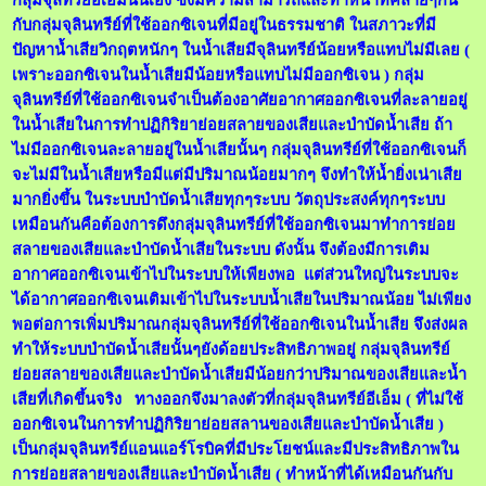
กับกลุ่มจุลินทรีย์ที่ใช้ออกซิเจนที่มีอยู่ในธรรมชาติ ในสภาวะที่มี
ปัญหาน้ำเสียวิกฤตหนักๆ ในน้ำเสียมีจุลินทรีย์น้อยหรือแทบไม่มีเลย (
เพราะออกซิเจนในน้ำเสียมีน้อยหรือแทบไม่มีออกซิเจน ) กลุ่ม
จุลินทรีย์ที่ใช้ออกซิเจนจำเป็นต้องอาศัยอากาศออกซิเจนที่ละลายอยู่
ในน้ำเสียในการทำปฏิกิริยาย่อยสลายของเสียและบำบัดน้ำเสีย ถ้า
ไม่มีออกซิเจนละลายอยู่ในน้ำเสียนั้นๆ กลุ่มจุลินทรีย์ที่ใช้ออกซิเจนก็
จะไม่มีในน้ำเสียหรือมีแต่มีปริมาณน้อยมากๆ จึงทำให้น้ำยิ่งเน่าเสีย
มากยิ่งขึ้น ในระบบบำบัดน้ำเสียทุกๆระบบ วัตถุประสงค์ทุกๆระบบ
เหมือนกันคือต้องการดึงกลุ่มจุลินทรีย์ที่ใช้ออกซิเจนมาทำการย่อย
สลายของเสียและบำบัดน้ำเสียในระบบ ดังนั้น จึงต้องมีการเติม
อากาศออกซิเจนเข้าไปในระบบให้เพียงพอ แต่ส่วนใหญ่ในระบบจะ
ได้อากาศออกซิเจนเติมเข้าไปในระบบน้ำเสียในปริมาณน้อย ไม่เพียง
พอต่อการเพิ่มปริมาณกลุ่มจุลินทรีย์ที่ใช้ออกซิเจนในน้ำเสีย จึงส่งผล
ทำให้ระบบบำบัดน้ำเสียนั้นๆยังด้อยประสิทธิภาพอยู่ กลุ่มจุลินทรีย์
ย่อยสลายของเสียและบำบัดน้ำเสียมีน้อยกว่าปริมาณของเสียและน้ำ
เสียที่เกิดขึ้นจริง ทางออกจึงมาลงตัวที่กลุ่มจุลินทรีย์อีเอ็ม ( ที่ไม่ใช้
ออกซิเจนในการทำปฏิกิริยาย่อยสลานของเสียและบำบัดน้ำเสีย )
เป็นกลุ่มจุลินทรีย์แอนแอร์โรบิคที่มีประโยชน์และมีประสิทธิภาพใน
การย่อยสลายของเสียและบำบัดน้ำเสีย ( ทำหน้าที่ได้เหมือนกันกับ