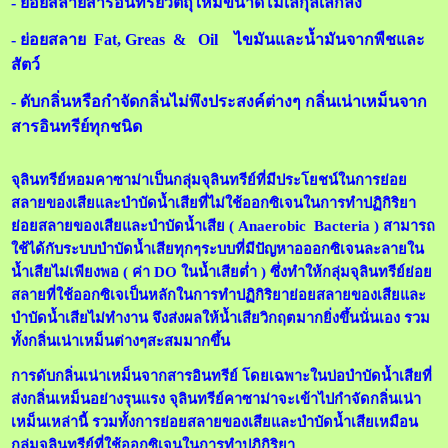
- ย่อยสลายสารอินทรีย์วัตถุให้มีขนาดโมเลกุลเล็กลง
- ย่อยสลาย Fat, Greas & Oil ไขมันและน้ำมันจากพืชและ
สัตว์
- ดับกลิ่นหรือกำจัดกลิ่นไม่พึงประสงค์ต่างๆ กลิ่นเน่าเหม็นจาก
สารอินทรีย์ทุกชนิด
จุลินทรีย์หอมคาซาม่าเป็นกลุ่มจุลินทรีย์ที่มีประโยชน์ในการย่อย
สลายของเสียและบำบัดน้ำเสียที่ไม่ใช้ออกซิเจนในการทำปฏิกิริยา
ย่อยสลายของเสียและบำบัดน้ำเสีย ( Anaerobic Bacteria ) สามารถ
ใช้ได้กับระบบบำบัดน้ำเสียทุกๆระบบที่มีปัญหาอออกซิเจนละลายใน
น้ำเสียไม่เพียงพอ ( ค่า DO ในน้ำเสียต่ำ ) ซึ่งทำให้กลุ่มจุลินทรีย์ย่อย
สลายที่ใช้ออกซิเจเป็นหลักในการทำปฏิกิริยาย่อยสลายของเสียและ
บำบัดน้ำเสียไม่ทำงาน จึงส่งผลให้น้ำเสียวิกฤตมากยิ่งขึ้นนั่นเอง รวม
ทั้งกลิ่นเน่าเหม็นต่างๆสะสมมากขึ้น
การดับกลิ่นเน่าเหม็นจากสารอินทรีย์ โดยเฉพาะในบ่อบำบัดน้ำเสียที่
ส่งกลิ่นเหม็นอย่างรุนแรง จุลินทรีย์คาซาม่าจะเข้าไปกำจัดกลิ่นเน่า
เหม็นเหล่านี้ รวมทั้งการย่อยสลายของเสียและบำบัดน้ำเสียเหมือน
กลุ่มจุลินทรีย์ที่ใช้ออกซิเจนในการทำปฏิกิริยา