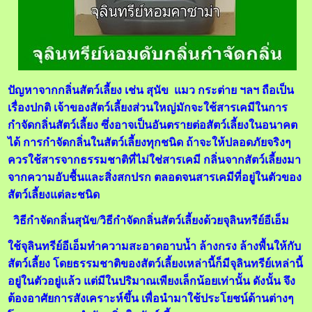
ปัญหาจากกลิ่นสัตว์เลี้ยง เช่น สุนัข แมว กระต่าย ฯลฯ ถือเป็น
เรื่องปกติ เจ้าของสัตว์เลี้ยงส่วนใหญ่มักจะใช้สารเคมีในการ
กำจัดกลิ่นสัตว์เลี้ยง ซึ่งอาจเป็นอันตรายต่อสัตว์เลี้ยงในอนาคต
ได้ การกำจัดกลิ่นในสัตว์เลี้ยงทุกชนิด ถ้าจะให้ปลอดภัยจริงๆ
ควรใช้สารจากธรรมชาติที่ไม่ใช่สารเคมี กลิ่นจากสัตว์เลี้ยงมา
จากความอับชื้นและสิ่งสกปรก ตลอดจนสารเคมีที่อยู่ในตัวของ
สัตว์เลี้ยงแต่ละชนิด
วิธีกําจัดกลิ่นสุนัข/วิธีกำจัดกลิ่นสัตว์เลี้ยงด้วยจุลินทรีย์อีเอ็ม
ใช้จุลินทรีย์อีเอ็มทำความสะอาดอาบน้ำ ล้างกรง ล้างพื้นให้กับ
สัตว์เลี้ยง โดยธรรมชาติของสัตว์เลี้ยงเหล่านี้ก็มีจุลินทรีย์เหล่านี้
อยู่ในตัวอยู่แล้ว แต่มีในปริมาณเพียงเล็กน้อยเท่านั้น ดังนั้น จึง
ต้องอาศัยการสังเคราะห์ขึ้น เพื่อนำมาใช้ประโยชน์ด้านต่างๆ