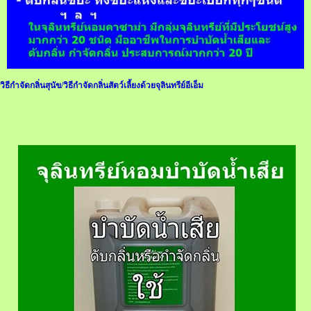
วิธีกําจัดกลิ่นสุนัข/วิธีกำจัดกลิ่นสัตว์เลี้ยงด้วยจุลินทรีย์อีเอ็ม