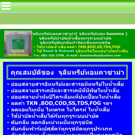
นตริฟลายอิ้ง สำหรับลดค่า TKN โดยเฉพาะในบ่